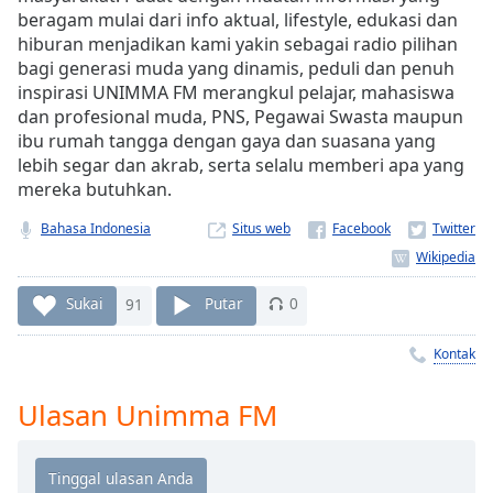
Remaining
beragam mulai dari info aktual, lifestyle, edukasi dan
Time
-
hiburan menjadikan kami yakin sebagai radio pilihan
-:-
bagi generasi muda yang dinamis, peduli dan penuh
inspirasi UNIMMA FM merangkul pelajar, mahasiswa
1x
dan profesional muda, PNS, Pegawai Swasta maupun
Playback
ibu rumah tangga dengan gaya dan suasana yang
Rate
lebih segar dan akrab, serta selalu memberi apa yang
Chapters
mereka butuhkan.
Chapters
Bahasa Indonesia
Situs web
Descriptions
Sukai
91
Putar
0
descriptions
off
,
Kontak
selected
Subtitles
Ulasan Unimma FM
subtitles
settings
,