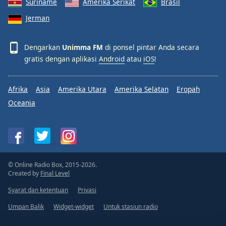
Suriname
Amerika Serikat
Brasil
Jerman
Dengarkan
Unimma FM
di ponsel pintar Anda secara
gratis dengan aplikasi
Android
atau
iOS
!
Afrika
Asia
Amerika Utara
Amerika Selatan
Eropah
Oceania
© Online Radio Box, 2015-2026.
Created by
Final Level
Syarat dan ketentuan
Privasi
Umpan Balik
Widget-widget
Untuk stasiun radio