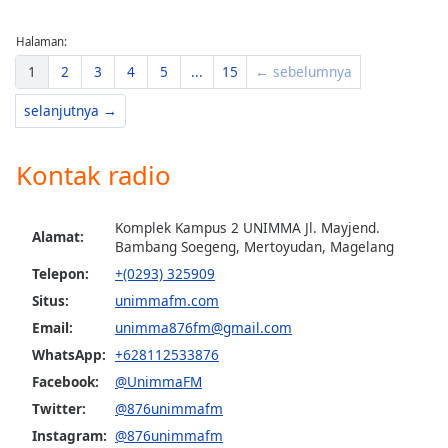
Opacity
Halaman:
1
2
3
4
5
...
15
← sebelumnya
Caption
selanjutnya →
Area
Background
Color
Kontak radio
Opacity
Komplek Kampus 2 UNIMMA Jl. Mayjend.
Alamat:
Bambang Soegeng, Mertoyudan, Magelang
Telepon:
+(0293) 325909
Font
Situs:
unimmafm.com
Size
Email:
unimma876fm@gmail.com
WhatsApp:
+628112533876
Text
Facebook:
@UnimmaFM
Edge
Style
Twitter:
@876unimmafm
Instagram:
@876unimmafm