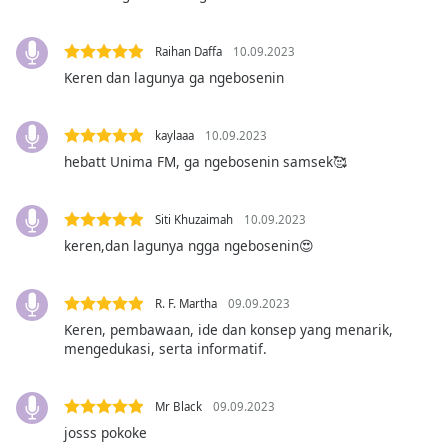
of
dialog
window.
Raihan Daffa
10.09.2023
Escape
Keren dan lagunya ga ngebosenin
will
cancel
kaylaaa
10.09.2023
and
close
hebatt Unima FM, ga ngebosenin samsek🥰
the
window.
Siti Khuzaimah
10.09.2023
keren,dan lagunya ngga ngebosenin😍
Text
Color
R. F. Martha
09.09.2023
Keren, pembawaan, ide dan konsep yang menarik,
Opacity
mengedukasi, serta informatif.
Text
Mr Black
09.09.2023
Background
Color
josss pokoke