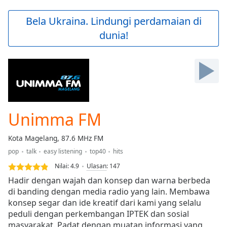
loading.
Play
Bela Ukraina. Lindungi perdamaian di
Video
dunia!
Play
Skip
Backward
Skip
Forward
Mute
Current
Time
0:00
Unimma FM
/
Duration
-:-
Kota Magelang, 87.6 MHz FM
Loaded
:
pop
talk
easy listening
top40
hits
0.00%
Stream
Nilai:
4.9
Ulasan
:
147
Type
LIVE
Hadir dengan wajah dan konsep dan warna berbeda
Seek to
di banding dengan media radio yang lain. Membawa
live,
konsep segar dan ide kreatif dari kami yang selalu
currently
behind
peduli dengan perkembangan IPTEK dan sosial
live
LIVE
masyarakat. Padat dengan muatan informasi yang