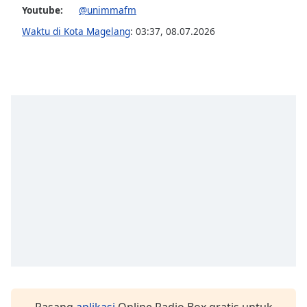
Youtube:
@unimmafm
Font
Family
Waktu di Kota Magelang
:
03:37
,
08.07.2026
Reset
Done
Close
Modal
Dialog
End
of
dialog
window.