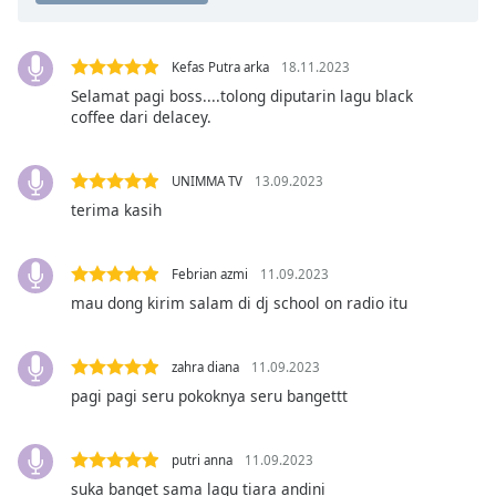
opens
subtitles
settings
Kefas Putra arka
18.11.2023
dialog
subtitles
Selamat pagi boss....tolong diputarin lagu black
coffee dari delacey.
off
,
selected
UNIMMA TV
13.09.2023
Audio
Track
terima kasih
Picture-
in-
Febrian azmi
11.09.2023
Picture
mau dong kirim salam di dj school on radio itu
Fullscreen
This
is
zahra diana
11.09.2023
a
pagi pagi seru pokoknya seru bangettt
modal
window.
putri anna
11.09.2023
Beginning
suka banget sama lagu tiara andini