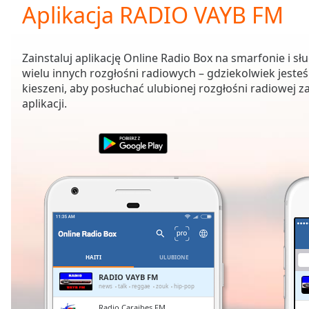
Current
Aplikacja RADIO VAYB FM
Time
0:00
/
Duration
-:-
Zainstaluj aplikację Online Radio Box na smarfonie i sł
Loaded
:
wielu innych rozgłośni radiowych – gdziekolwiek jesteś
0.00%
kieszeni, aby posłuchać ulubionej rozgłośni radiowej 
0:00
aplikacji.
Stream
Type
LIVE
Seek to
live,
currently
behind
live
LIVE
Remaining
Time
-
-:-
1x
HAITI
ULUBIONE
Playback
RADIO VAYB FM
Rate
news
talk
reggae
zouk
hip-pop
Radio Caraibes FM