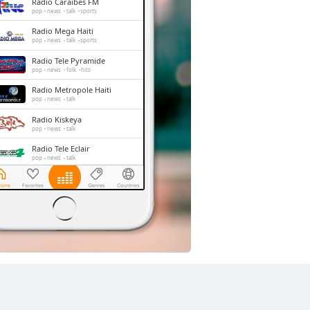
Radio Caraibes FM
pop
news
talk
sports
Radio Mega Haiti
pop
news
talk
sports
Radio Tele Pyramide
pop
news
folk
hits
Radio Metropole Haiti
pop
news
talk
Radio Kiskeya
pop
news
talk
Radio Tele Eclair
pop
news
talk
Radio 4VEH
pop
news
talk
sports
Radio Lumière
pop
talk
christian
gospel