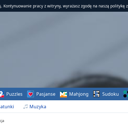
s
. Kontynuowanie pracy z witryny, wyrażasz zgodę na naszą politykę 
Puzzles
Pasjanse
Mahjong
Sudoku
atunki
Muzyka
cja