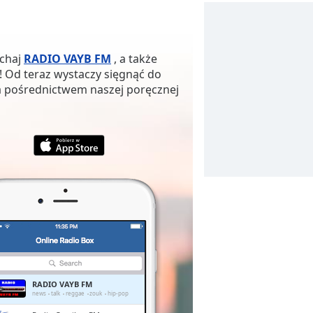
uchaj
RADIO VAYB FM
, a także
! Od teraz wystaczy sięgnąć do
za pośrednictwem naszej poręcznej
RADIO VAYB FM
news
talk
reggae
zouk
hip-pop