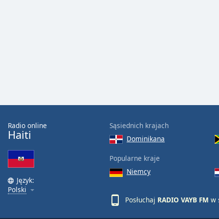
Audio
Track
Picture-
in-
Picture
Fullscreen
This
is
a
modal
window.
Radio online
Sąsiednich krajach
Beginning
Haiti
Dominikana
of
dialog
Popularne kraje
window.
Niemcy
Escape
Język:
will
Polski
cancel
Posłuchaj
RADIO VAYB FM
w 
and
close