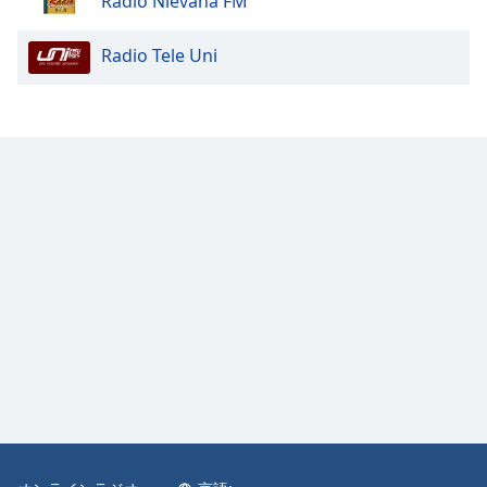
Radio Nievana FM
Color
Radio Tele Uni
Opacity
Caption
Area
Background
Color
Opacity
Font
Size
Text
Edge
Style