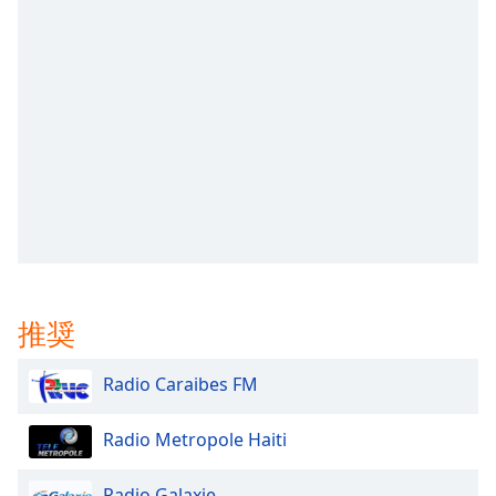
opens
subtitles
settings
dialog
subtitles
off
,
selected
Audio
Track
Picture-
in-
Picture
推奨
Fullscreen
This
is
Radio Caraibes FM
a
modal
Radio Metropole Haiti
window.
Radio Galaxie