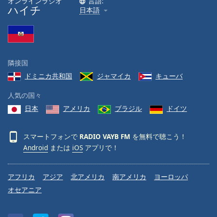
オンラインラジオ
言語:
ハイチ
日本語
Font
Family
Reset
隣接国
Done
ドミニカ共和国
ジャマイカ
キューバ
Close
Modal
Dialog
人気の国々
End
日本
アメリカ
ブラジル
ドイツ
of
dialog
window.
スマートフォンで
RADIO VAYB FM
を無料で聴こう！
Android
または
iOS
アプリで！
アフリカ
アジア
北アメリカ
南アメリカ
ヨーロッパ
オセアニア