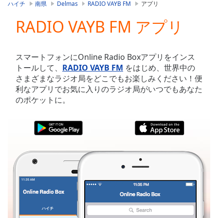
is
ハイチ
南県
Delmas
RADIO VAYB FM
アプリ
loading.
RADIO VAYB FM アプリ
Play
Video
Play
Skip
スマートフォンにOnline Radio Boxアプリをインス
Backward
トールして、
RADIO VAYB FM
をはじめ、世界中の
Skip
さまざまなラジオ局をどこでもお楽しみください！便
Forward
利なアプリでお気に入りのラジオ局がいつでもあなた
Mute
のポケットに。
Current
Time
0:00
/
Duration
-:-
Loaded
:
0.00%
Stream
Type
LIVE
Seek to
live,
currently
ハイチ
お気に入り
behind
live
LIVE