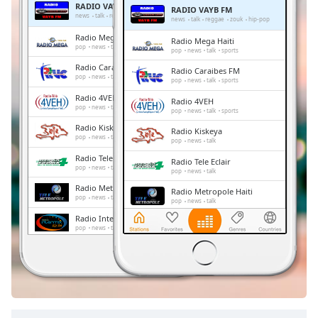
RADIO VAYB FM
RADIO VAYB FM
Remaining
news
talk
reggae
zouk
hip-pop
news
talk
reggae
zouk
hip-pop
Time
-
Radio Mega Haiti
Radio Mega Haiti
-:-
pop
news
talk
sports
pop
news
talk
sports
Radio Caraibes FM
Radio Caraibes FM
1x
pop
news
talk
sports
pop
news
talk
sports
Playback
Radio 4VEH
Radio 4VEH
Rate
pop
news
talk
sports
pop
news
talk
sports
Radio Kiskeya
Chapters
Radio Kiskeya
pop
news
talk
pop
news
talk
Chapters
Radio Tele Eclair
Radio Tele Eclair
pop
news
talk
pop
news
talk
Descriptions
Radio Metropole Haiti
Radio Metropole Haiti
pop
news
talk
pop
news
talk
descriptions
Radio InterMix
Radio InterMix
off
,
pop
news
talk
sports
pop
news
talk
sports
selected
Radio Ginen
Radio Ginen
pop
news
talk
sports
pop
news
talk
sports
Subtitles
subtitles
settings
,