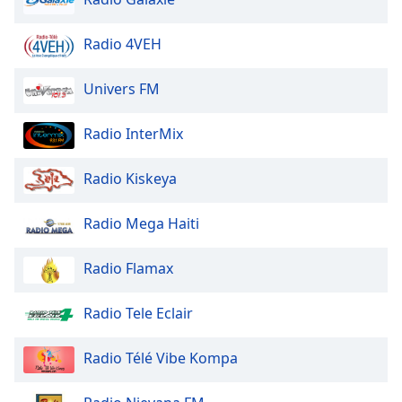
Beginning
of
dialog
Radio 4VEH
window.
Escape
Univers FM
will
cancel
Radio InterMix
and
close
Radio Kiskeya
the
window.
Radio Mega Haiti
Text
Color
Radio Flamax
Opacity
Radio Tele Eclair
Radio Télé Vibe Kompa
Text
Background