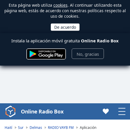
Esta página web utiliza
cookies
. Al continuar utilizando esta
página web, estás de acuerdo con nuestras políticas respecto al
uso de cookies.
Instala la aplicación móvil gratuita
Online Radio Box
No, gracias
Online Radio Box
Video
Player
is
Haití
Sur
Delmas
RADIO VAYB FM
Aplicación