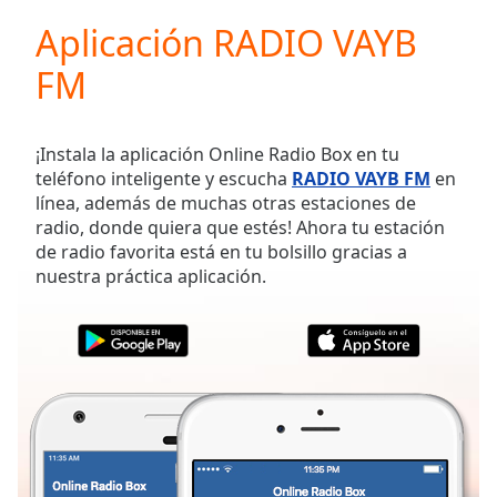
loading.
Aplicación RADIO VAYB
Play
Video
FM
Play
Skip
Backward
Skip
¡Instala la aplicación Online Radio Box en tu
Forward
teléfono inteligente y escucha
RADIO VAYB FM
en
Mute
línea, además de muchas otras estaciones de
Current
radio, donde quiera que estés! Ahora tu estación
Time
0:00
de radio favorita está en tu bolsillo gracias a
/
nuestra práctica aplicación.
Duration
-:-
Loaded
:
0.00%
Stream
Type
LIVE
Seek to
live,
currently
behind
live
LIVE