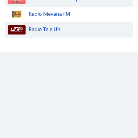
Opacity
Radio Nievana FM
Radio Tele Uni
Caption
Area
Background
Color
Opacity
Font
Size
Text
Edge
Style