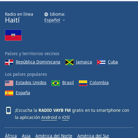
Font
Family
Radio en línea
Idioma:
Haití
Español
Reset
Done
Close
Modal
Países y territorios vecinos
Dialog
End
República Dominicana
Jamaica
Cuba
of
dialog
Los países populares
window.
Estados Unidos
Brasil
Colombia
España
¡Escucha la
RADIO VAYB FM
gratis en tu smartphone con
la aplicación
Android
o
iOS
!
África
Asia
América del Norte
América del Sur