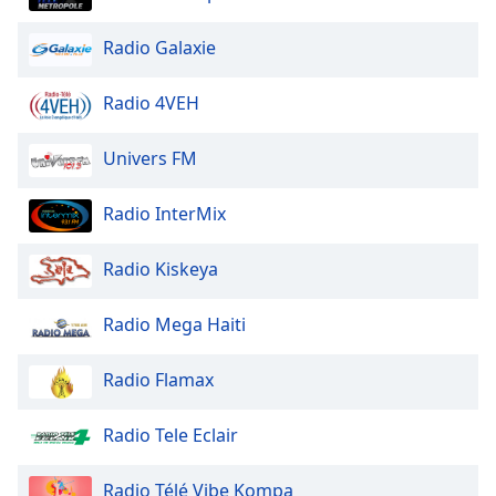
of
dialog
Radio Galaxie
window.
Escape
Radio 4VEH
will
cancel
and
Univers FM
close
the
Radio InterMix
window.
Radio Kiskeya
Text
Color
Radio Mega Haiti
Opacity
Radio Flamax
Text
Radio Tele Eclair
Background
Color
Radio Télé Vibe Kompa