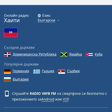
Font
Family
Онлайн радио
Език:
Хаити
Български
Reset
Done
Close
Modal
Съседни държави
Dialog
End
Доминиканска Република
Ямайка
Куба
of
dialog
Популярни държави
window.
Германия
Гърция
Сърбия
България
Слушайте
RADIO VAYB FM
на смартфона си безплатно с
приложението за
Android
или
iOS
!