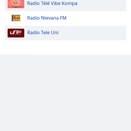
Color
Radio Télé Vibe Kompa
Opacity
Radio Nievana FM
Radio Tele Uni
Caption
Area
Background
Color
Opacity
Font
Size
Text
Edge
Style