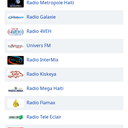
Beginning
Radio Metropole Haiti
of
dialog
Radio Galaxie
window.
Escape
Radio 4VEH
will
cancel
and
Univers FM
close
the
Radio InterMix
window.
Radio Kiskeya
Text
Color
Radio Mega Haiti
Opacity
Radio Flamax
Text
Radio Tele Eclair
Background