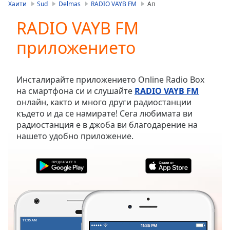
is
Хаити
Sud
Delmas
RADIO VAYB FM
Ап
loading.
RADIO VAYB FM
Play
Video
приложението
Play
Skip
Backward
Skip
Инсталирайте приложението Online Radio Box
Forward
на смартфона си и слушайте
RADIO VAYB FM
Mute
онлайн, както и много други радиостанции
Current
където и да се намирате! Сега любимата ви
Time
0:00
радиостанция е в джоба ви благодарение на
/
нашето удобно приложение.
Duration
-:-
Loaded
:
0.00%
Stream
Type
LIVE
Seek to
live,
currently
behind
live
LIVE