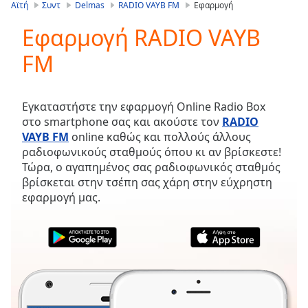
is
Αϊτή
Συντ
Delmas
RADIO VAYB FM
Εφαρμογή
loading.
Εφαρμογή RADIO VAYB
Play
Video
FM
Play
Skip
Backward
Skip
Εγκαταστήστε την εφαρμογή Online Radio Box
Forward
στο smartphone σας και ακούστε τον
RADIO
Mute
VAYB FM
online καθώς και πολλούς άλλους
Current
ραδιοφωνικούς σταθμούς όπου κι αν βρίσκεστε!
Time
0:00
Τώρα, ο αγαπημένος σας ραδιοφωνικός σταθμός
/
βρίσκεται στην τσέπη σας χάρη στην εύχρηστη
Duration
-:-
εφαρμογή μας.
Loaded
:
0.00%
Stream
Type
LIVE
Seek to
live,
currently
behind
live
LIVE