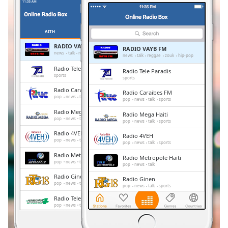
Remaining
Time
-
-:-
ΑΪΤΉ
ΑΓΑΠΗΜΈΝΑ
RADIO VAYB FM
RADIO VAYB FM
1x
news
talk
reggae
zouk
hip-pop
news
talk
reggae
zouk
hip-pop
Playback
Radio Tele Paradis
Radio Tele Paradis
Rate
sports
sports
Radio Caraibes FM
Radio Caraibes FM
Chapters
pop
news
talk
sports
pop
news
talk
sports
Chapters
Radio Mega Haiti
Radio Mega Haiti
pop
news
talk
sports
pop
news
talk
sports
Descriptions
Radio 4VEH
Radio 4VEH
pop
news
talk
sports
pop
news
talk
sports
descriptions
Radio Metropole Haiti
Radio Metropole Haiti
off
,
pop
news
talk
pop
news
talk
selected
Radio Ginen
Radio Ginen
pop
news
talk
sports
pop
news
talk
sports
Subtitles
Radio Tele Eclair
Radio Tele Eclair
pop
news
talk
pop
news
talk
subtitles
Radio Kiskeya
Radio Kiskeya
settings
,
pop
news
talk