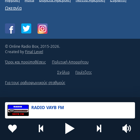
Ωκεανία
© Online Radio Box, 2015-2026.
Created by
Final Level
Όροι και προϋποθέσεις
Πολιτική Απορρήτου
Σχόλια
Γουίτζετς
Για τους ραδιοφωνικούς σταθμούς
RADIO VAYB FM