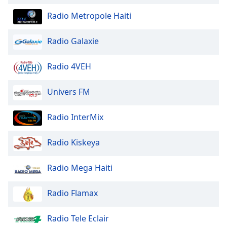
Beginning
of
Radio Metropole Haiti
dialog
window.
Radio Galaxie
Escape
will
Radio 4VEH
cancel
and
close
Univers FM
the
window.
Radio InterMix
Text
Radio Kiskeya
Color
Radio Mega Haiti
Opacity
Radio Flamax
Text
Background
Radio Tele Eclair