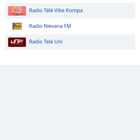
Color
Radio Télé Vibe Kompa
Opacity
Radio Nievana FM
Caption
Radio Tele Uni
Area
Background
Color
Opacity
Font
Size
Text
Edge
Style