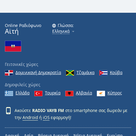
Font
Family
Online Ραδιόφωνο
Γλώσσα:
Αϊτή
Ελληνικά
Reset
Done
Close
Modal
Dialog
End
Γειτονικές χώρες
of
Δομινικανή Δημοκρατία
Τζαμάικα
Κούβα
dialog
window.
Δημοφιλείς χώρες
Ελλάδα
Τουρκία
Αλβανία
Κύπρος
Ακούστε
RADIO VAYB FM
στο smartphone σας δωρεάν με
την
Android
ή
iOS
εφαρμογή!
Αφρική
Ασία
Βόρεια Αμερική
Νότια Αμερική
Ευρώπη