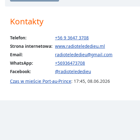
Audio
Track
Kontakty
Picture-
in-
Picture
Fullscreen
Telefon:
+56 9 3647 3708
This
Strona internetowa:
www.radiotelededieu.ml
is
Email:
radiotelededieu@gmail.com
a
WhatsApp:
+56936473708
modal
window.
Facebook:
@radiotelededieu
Czas w mieście Port-au-Prince
:
17:45
,
08.06.2026
Beginning
of
dialog
window.
Escape
will
cancel
and
close