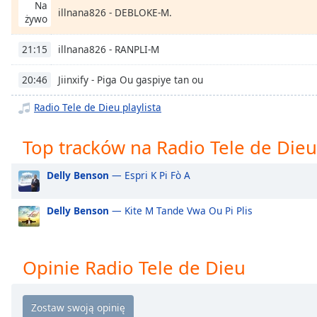
Chapters
Na
illnana826 - DEBLOKE-M.
żywo
Chapters
illnana826 - RANPLI-M
21:15
Descriptions
Jiinxify - Piga Ou gaspiye tan ou
20:46
descriptions
off
,
Radio Tele de Dieu playlista
selected
Top tracków na Radio Tele de Dieu
Subtitles
subtitles
Delly Benson
— Espri K Pi Fò A
settings
,
opens
Delly Benson
— Kite M Tande Vwa Ou Pi Plis
subtitles
settings
dialog
Opinie Radio Tele de Dieu
subtitles
off
,
selected