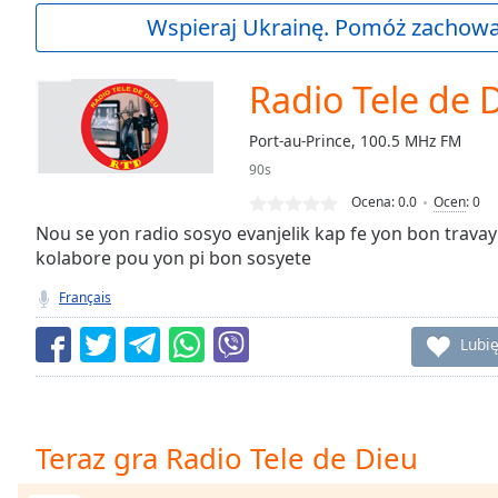
Current
Wspieraj Ukrainę. Pomóż zachować
Time
0:00
/
Duration
-:-
Radio Tele de 
Loaded
:
0.00%
Port-au-Prince, 100.5 MHz FM
0:00
90s
Stream
Type
LIVE
Ocena:
0.0
Ocen
:
0
Seek to
Nou se yon radio sosyo evanjelik kap fe yon bon trava
live,
kolabore pou yon pi bon sosyete
currently
behind
live
LIVE
Français
Remaining
Time
-
Lubię
-:-
1x
Playback
Teraz gra Radio Tele de Dieu
Rate