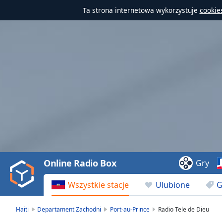
Ta strona internetowa wykorzystuje
cookie
Video
Player
is
loading.
Play
Video
Online Radio Box
Gry
Play
Skip
Wszystkie stacje
Ulubione
G
Backward
Skip
Forward
Haiti
Departament Zachodni
Port-au-Prince
Radio Tele de Dieu
Mute