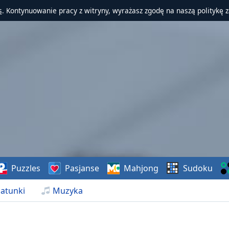
s
. Kontynuowanie pracy z witryny, wyrażasz zgodę na naszą politykę 
Puzzles
Pasjanse
Mahjong
Sudoku
atunki
Muzyka