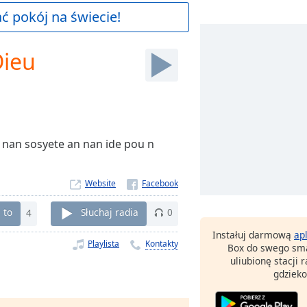
 pokój na świecie!
Dieu
y nan sosyete an nan ide pou n
Website
 to
4
Słuchaj radia
0
Instałuj darmową
ap
Playlista
Kontakty
Box do swego sma
uliubionę stacji
gdzieko