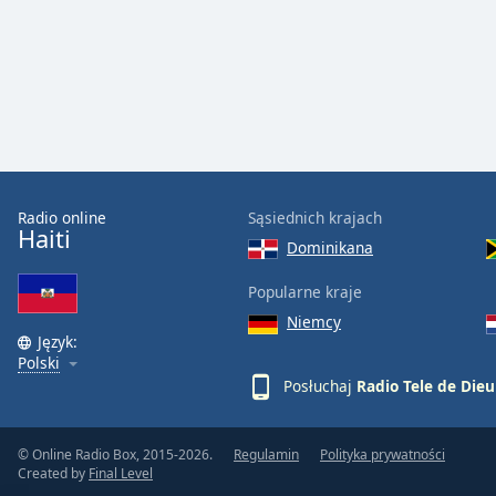
the
window.
Text
Color
Opacity
Radio online
Sąsiednich krajach
Haiti
Dominikana
Text
Background
Popularne kraje
Color
Niemcy
Język:
Polski
Opacity
Posłuchaj
Radio Tele de Dieu
Caption
Area
© Online Radio Box, 2015-2026.
Regulamin
Polityka prywatności
Created by
Final Level
Background