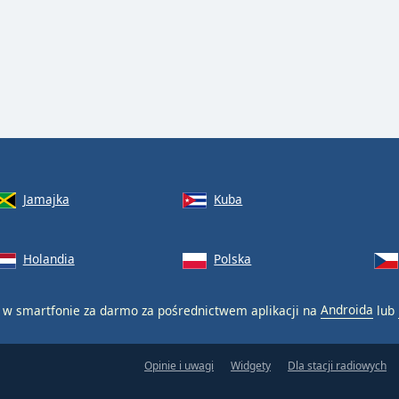
Jamajka
Kuba
Holandia
Polska
w smartfonie za darmo za pośrednictwem aplikacji na
Androida
lub
Opinie i uwagi
Widgety
Dla stacji radiowych