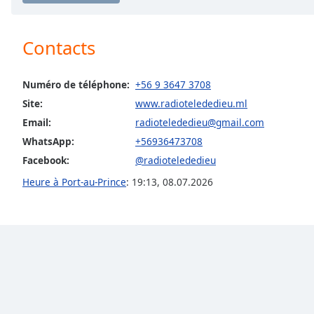
Audio
Track
Contacts
Picture-
in-
Picture
Fullscreen
Numéro de téléphone:
+56 9 3647 3708
This
Site:
www.radiotelededieu.ml
is
Email:
radiotelededieu@gmail.com
a
WhatsApp:
+56936473708
modal
window.
Facebook:
@radiotelededieu
Heure à Port-au-Prince
:
19:13
,
08.07.2026
Beginning
of
dialog
window.
Escape
will
cancel
and
close