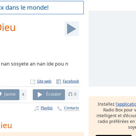
aix dans le monde!
Dieu
y nan sosyete an nan ide pou n
Site web
J’aime
4
Écouter
0
Installez
l'applicati
Playlist
Contacts
Radio Box pour 
intelligent et d'éco
radio préférées en
Dieu
soy