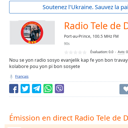
Current
Soutenez l'Ukraine. Sauvez la p
Time
0:00
/
Duration
-:-
Radio Tele de 
Loaded
:
0.00%
Port-au-Prince, 100.5 MHz FM
0:00
90s
Stream
Type
LIVE
Évaluation:
0.0
Avis
:
0
Seek to
Nou se yon radio sosyo evanjelik kap fe yon bon trava
live,
kolabore pou yon pi bon sosyete
currently
behind
live
LIVE
Français
Remaining
Time
-
-:-
1x
Playback
Émission en direct Radio Tele de 
Rate