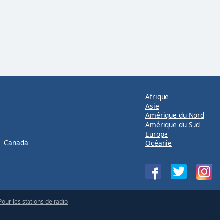
Afrique
Asie
Amérique du Nord
Amérique du Sud
Europe
Canada
Océanie
Pour les stations de radio