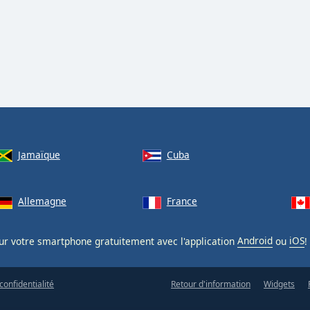
Jamaïque
Cuba
Allemagne
France
ur votre smartphone gratuitement avec l'application
Android
ou
iOS
!
confidentialité
Retour d'information
Widgets