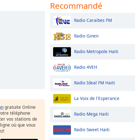
Recommandé
Radio Caraibes FM
Radio Ginen
Radio Metropole Haiti
Radio 4VEH
Radio Ideal FM Haiti
La Voix de l'Esperance
on
gratuite Online
votre téléphone
Radio Mega Haiti
uter vos stations de
 ligne où que vous
Radio Sweet Haiti
ez!