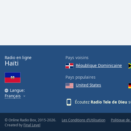
the
window.
Text
Color
Opacity
Radio en ligne
Pays voisins
Haïti
République Dominicaine
Text
Background
Pays populaires
Color
United States
Langue:
Français
Opacity
Écoutez
Radio Tele de Dieu
s
Caption
Area
© Online Radio Box, 2015-2026.
Les Conditions d’Utilisation
Politique de 
Created by
Final Level
Background