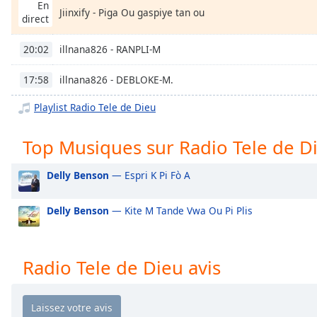
Chapters
En
Jiinxify - Piga Ou gaspiye tan ou
direct
Chapters
illnana826 - RANPLI-M
20:02
Descriptions
illnana826 - DEBLOKE-M.
17:58
descriptions
off
,
Playlist Radio Tele de Dieu
selected
Top Musiques sur Radio Tele de D
Subtitles
subtitles
Delly Benson
— Espri K Pi Fò A
settings
,
opens
Delly Benson
— Kite M Tande Vwa Ou Pi Plis
subtitles
settings
dialog
Radio Tele de Dieu avis
subtitles
off
,
selected