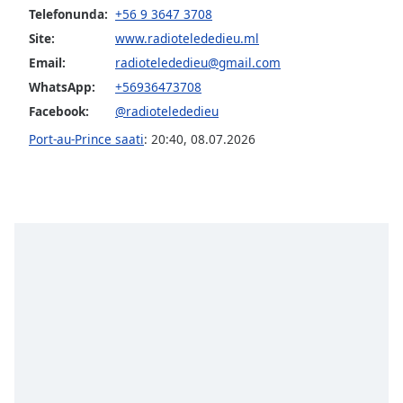
of
Telefonunda:
+56 9 3647 3708
dialog
Site:
www.radiotelededieu.ml
window.
Email:
radiotelededieu@gmail.com
Escape
will
WhatsApp:
+56936473708
cancel
Facebook:
@radiotelededieu
and
Port-au-Prince saati
:
20:40
,
08.07.2026
close
the
window.
Text
Color
Opacity
Text
Background
Color