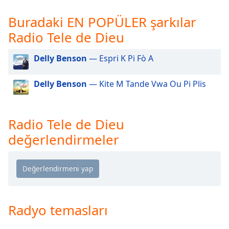
opens
subtitles
Buradaki EN POPÜLER şarkılar
settings
Radio Tele de Dieu
dialog
subtitles
off
,
Delly Benson
— Espri K Pi Fò A
selected
Delly Benson
— Kite M Tande Vwa Ou Pi Plis
Audio
Track
Picture-
Radio Tele de Dieu
in-
Picture
değerlendirmeler
Fullscreen
This
is
a
modal
window.
Radyo temasları
Beginning