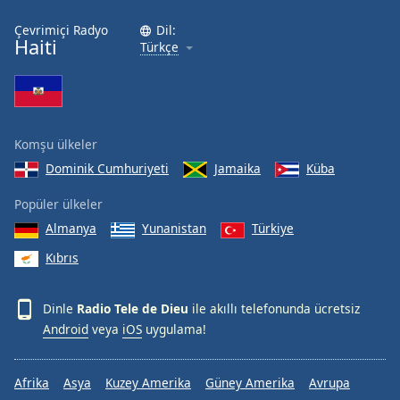
Çevrimiçi Radyo
Dil:
Haiti
Türkçe
Komşu ülkeler
Dominik Cumhuriyeti
Jamaika
Küba
Popüler ülkeler
Almanya
Yunanistan
Türkiye
Kıbrıs
Dinle
Radio Tele de Dieu
ile akıllı telefonunda ücretsiz
Android
veya
iOS
uygulama!
Afrika
Asya
Kuzey Amerika
Güney Amerika
Avrupa