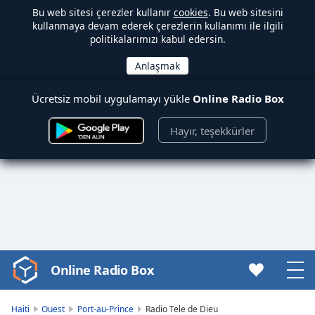
Bu web sitesi çerezler kullanır
cookies
. Bu web sitesini
kullanmaya devam ederek çerezlerin kullanımı ile ilgili
politikalarımızı kabul edersin.
Ücretsiz mobil uygulamayı yükle
Online Radio Box
Hayır, teşekkürler
Online Radio Box
Video
Player
is
Haiti
Ouest
Port-au-Prince
Radio Tele de Dieu