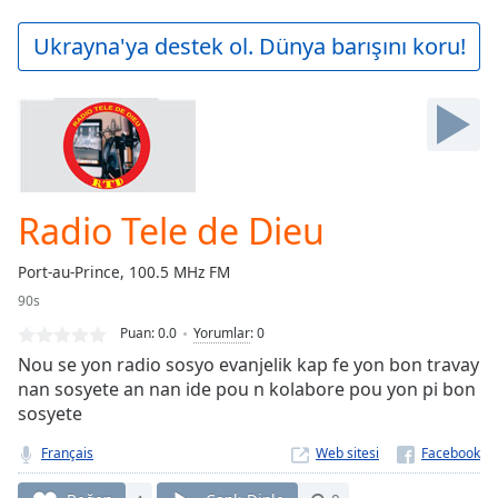
loading.
Play
Ukrayna'ya destek ol. Dünya barışını koru!
Video
Play
Skip
Backward
Skip
Forward
Mute
Current
Radio Tele de Dieu
Time
0:00
/
Port-au-Prince, 100.5 MHz FM
Duration
-:-
90s
Loaded
:
0.00%
Puan:
0.0
Yorumlar
:
0
Stream
Nou se yon radio sosyo evanjelik kap fe yon bon travay
Type
LIVE
nan sosyete an nan ide pou n kolabore pou yon pi bon
sosyete
Seek to
live,
currently
Français
Web sitesi
behind
live
LIVE