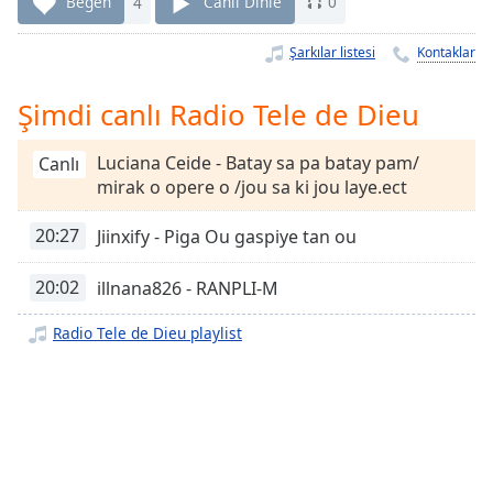
Remaining
Beğen
4
Canlı Dinle
0
Time
-
-:-
Şarkılar listesi
Kontaklar
1x
Şimdi canlı Radio Tele de Dieu
Playback
Rate
Luciana Ceide - Batay sa pa batay pam/
Canlı
mirak o opere o /jou sa ki jou laye.ect
Chapters
Chapters
20:27
Jiinxify - Piga Ou gaspiye tan ou
Descriptions
20:02
illnana826 - RANPLI-M
descriptions
Radio Tele de Dieu playlist
off
,
selected
Subtitles
subtitles
settings
,