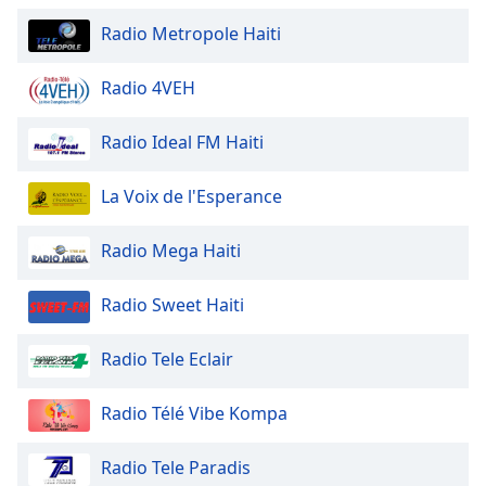
Font
Radio Metropole Haiti
Family
Radio 4VEH
Reset
Done
Radio Ideal FM Haiti
Close
Modal
Dialog
La Voix de l'Esperance
End
of
Radio Mega Haiti
dialog
window.
Radio Sweet Haiti
Radio Tele Eclair
Radio Télé Vibe Kompa
Radio Tele Paradis