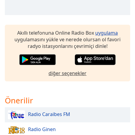
Opacity
Caption
Akıllı telefonuna Online Radio Box
uygulama
Area
uygulamasını yükle ve nerede olursan ol favori
Background
radyo istasyonlarını çevrimiçi dinle!
Color
Opacity
diğer seçenekler
Font
Size
Önerilir
Text
Radio Caraibes FM
Edge
Style
Radio Ginen