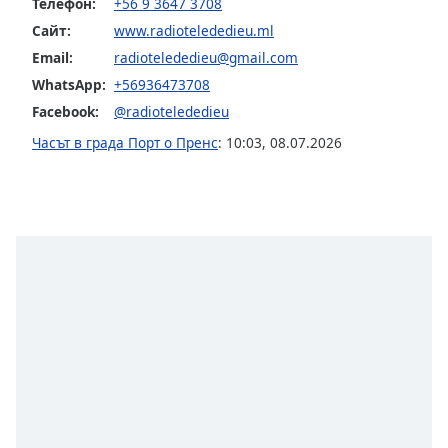
Beginning
Телефон:
+56 9 3647 3708
of
Сайт:
www.radiotelededieu.ml
dialog
Email:
radiotelededieu@gmail.com
window.
WhatsApp:
+56936473708
Escape
will
Facebook:
@radiotelededieu
cancel
Часът в града Порт о Пренс
:
10:03
,
08.07.2026
and
close
the
window.
Text
Color
Opacity
Text
Background