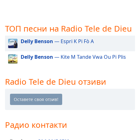
opens
subtitles
settings
dialog
ТОП песни на Radio Tele de Dieu
subtitles
off
,
Delly Benson
— Espri K Pi Fò A
selected
Delly Benson
— Kite M Tande Vwa Ou Pi Plis
Audio
Track
Picture-
Radio Tele de Dieu отзиви
in-
Picture
Fullscreen
This
is
a
modal
Радио контакти
window.