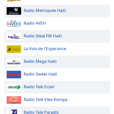
Font
Radio Metropole Haiti
Family
Radio 4VEH
Reset
Radio Ideal FM Haiti
Done
Close
Modal
La Voix de l'Esperance
Dialog
End
of
Radio Mega Haiti
dialog
window.
Radio Sweet Haiti
Radio Tele Eclair
Radio Télé Vibe Kompa
Radio Tele Paradis