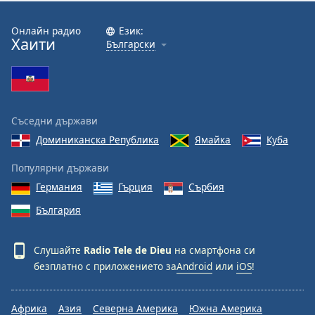
Онлайн радио
Език:
Хаити
Български
Съседни държави
Доминиканска Република
Ямайка
Куба
Популярни държави
Германия
Гърция
Сърбия
България
Слушайте
Radio Tele de Dieu
на смартфона си
безплатно с приложението за
Android
или
iOS
!
Африка
Азия
Северна Америка
Южна Америка