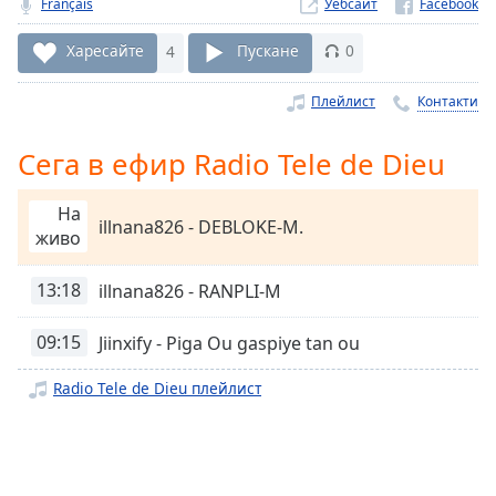
Français
Уебсайт
Remaining
Time
-
Харесайте
4
Пускане
0
-:-
Плейлист
Контакти
1x
Playback
Сега в ефир Radio Tele de Dieu
Rate
Chapters
На
illnana826 - DEBLOKE-M.
живо
Chapters
13:18
illnana826 - RANPLI-M
Descriptions
descriptions
09:15
Jiinxify - Piga Ou gaspiye tan ou
off
,
selected
Radio Tele de Dieu плейлист
Subtitles
subtitles
settings
,