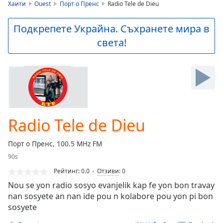
is
Хаити
Ouest
Порт о Пренс
Radio Tele de Dieu
loading.
Play
Подкрепете Украйна. Съхранете мира в
Video
света!
Play
Skip
Backward
Skip
Forward
Mute
Current
Time
0:00
Radio Tele de Dieu
/
Duration
-:-
Порт о Пренс, 100.5 MHz FM
Loaded
:
90s
0.00%
Stream
Рейтинг:
0.0
Отзиви
:
0
Type
LIVE
Nou se yon radio sosyo evanjelik kap fe yon bon travay
Seek to
nan sosyete an nan ide pou n kolabore pou yon pi bon
live,
sosyete
currently
behind
live
LIVE