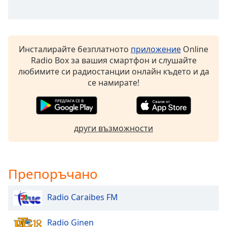
Color
Opacity
Инсталирайте безплатното
приложение
Online
Caption
Radio Box за вашия смартфон и слушайте
Area
любимите си радиостанции онлайн където и да
Background
се намирате!
Color
Opacity
други възможности
Font
Size
Препоръчано
Text
Radio Caraibes FM
Edge
Style
Radio Ginen