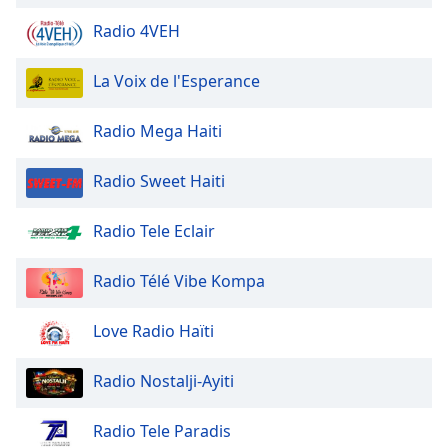
Font
Radio 4VEH
Family
La Voix de l'Esperance
Reset
Done
Radio Mega Haiti
Close
Modal
Dialog
Radio Sweet Haiti
End
of
Radio Tele Eclair
dialog
window.
Radio Télé Vibe Kompa
Love Radio Haïti
Radio Nostalji-Ayiti
Radio Tele Paradis