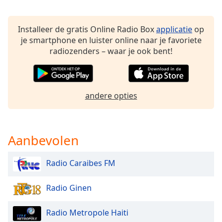
Opacity
Installeer de gratis Online Radio Box
applicatie
op
je smartphone en luister online naar je favoriete
Caption
radiozenders – waar je ook bent!
Area
Background
Color
andere opties
Opacity
Aanbevolen
Font
Size
Radio Caraibes FM
Text
Radio Ginen
Edge
Style
Radio Metropole Haiti