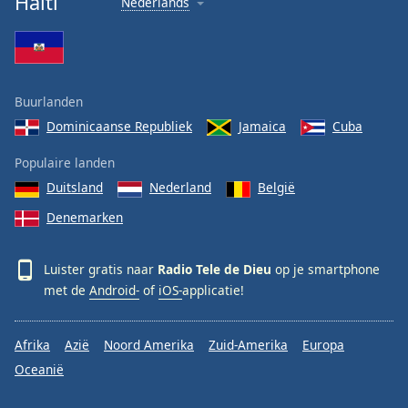
Haïti
Nederlands
Buurlanden
Dominicaanse Republiek
Jamaica
Cuba
Populaire landen
Duitsland
Nederland
België
Denemarken
Luister gratis naar
Radio Tele de Dieu
op je smartphone
met de
Android-
of
iOS-
applicatie!
Afrika
Azië
Noord Amerika
Zuid-Amerika
Europa
Oceanië