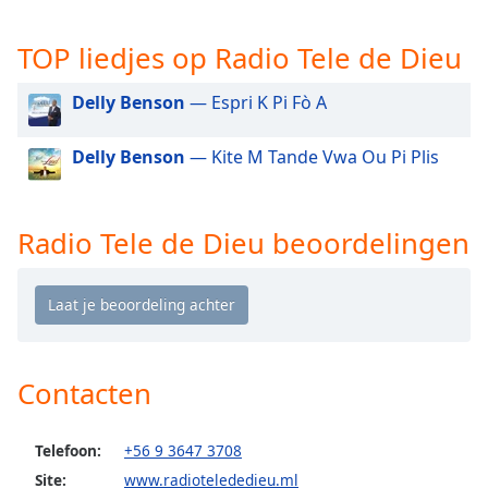
opens
subtitles
settings
TOP liedjes op Radio Tele de Dieu
dialog
subtitles
Delly Benson
— Espri K Pi Fò A
off
,
selected
Delly Benson
— Kite M Tande Vwa Ou Pi Plis
Audio
Track
Radio Tele de Dieu beoordelingen
Picture-
in-
Picture
Fullscreen
This
is
a
Contacten
modal
window.
Telefoon:
+56 9 3647 3708
Beginning
Site:
www.radiotelededieu.ml