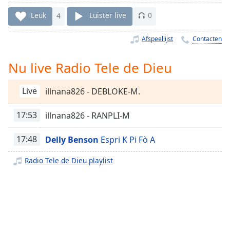
Remaining
Time
-
Leuk
4
Luister live
0
-:-
Afspeellijst
Contacten
1x
Playback
Nu live Radio Tele de Dieu
Rate
Chapters
Live
illnana826 - DEBLOKE-M.
Chapters
17:53
illnana826 - RANPLI-M
Descriptions
17:48
Delly Benson
Espri K Pi Fò A
descriptions
off
,
Radio Tele de Dieu playlist
selected
Subtitles
subtitles
settings
,