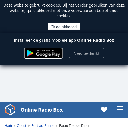
Deze website gebruikt
cookies
. Bij het verder gebruiken van deze
website, ga je akkoord met onze voorwaarden betreffende
cookies.
Installeer de gratis mobiele app
Online Radio Box
Nee, bedankt
Online Radio Box
Video
Player
is
Haïti
Ouest
Port-au-Prince
Radio Tele de Dieu