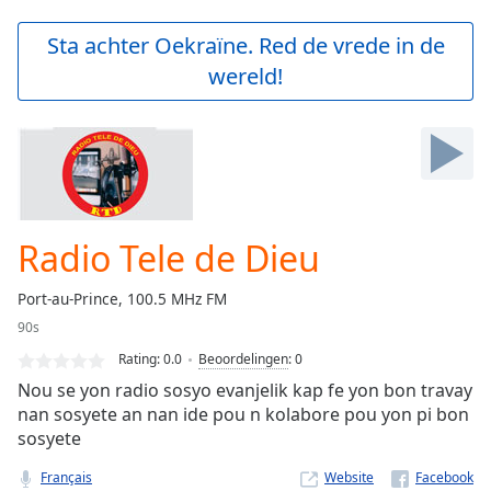
loading.
Play
Sta achter Oekraïne. Red de vrede in de
Video
wereld!
Play
Skip
Backward
Skip
Forward
Mute
Current
Time
0:00
Radio Tele de Dieu
/
Duration
-:-
Port-au-Prince, 100.5 MHz FM
Loaded
:
90s
0.00%
Stream
Rating:
0.0
Beoordelingen
:
0
Type
LIVE
Nou se yon radio sosyo evanjelik kap fe yon bon travay
Seek to
nan sosyete an nan ide pou n kolabore pou yon pi bon
live,
sosyete
currently
behind
live
LIVE
Français
Website