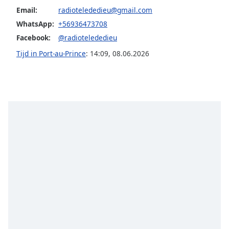
of
Email:
radiotelededieu@gmail.com
dialog
WhatsApp:
+56936473708
window.
Escape
Facebook:
@radiotelededieu
will
Tijd in Port-au-Prince
:
14:09
,
08.06.2026
cancel
and
close
the
window.
Text
Color
Opacity
Text
Background
Color