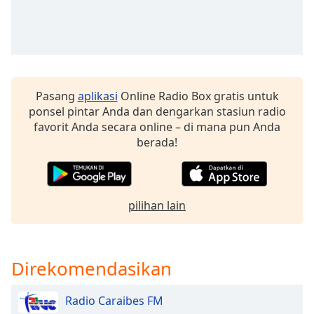
Opacity
Caption
Area
Pasang
aplikasi
Online Radio Box gratis untuk
Background
ponsel pintar Anda dan dengarkan stasiun radio
Color
favorit Anda secara online – di mana pun Anda
berada!
Opacity
Font
pilihan lain
Size
Text
Direkomendasikan
Edge
Style
Radio Caraibes FM