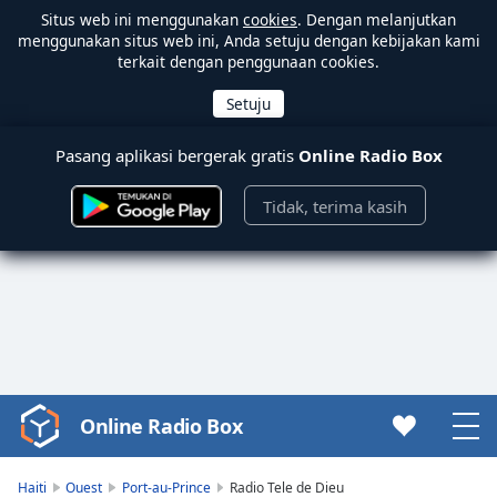
Situs web ini menggunakan
cookies
. Dengan melanjutkan
menggunakan situs web ini, Anda setuju dengan kebijakan kami
terkait dengan penggunaan cookies.
Pasang aplikasi bergerak gratis
Online Radio Box
Tidak, terima kasih
Online Radio Box
Video
Player
is
Haiti
Ouest
Port-au-Prince
Radio Tele de Dieu