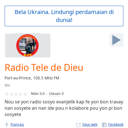
loading.
Play
Bela Ukraina. Lindungi perdamaian di
Video
dunia!
Play
Skip
Backward
Skip
Forward
Mute
Current
Time
0:00
Radio Tele de Dieu
/
Duration
-:-
Port-au-Prince, 100.5 MHz FM
Loaded
:
90s
0.00%
Stream
Nilai:
0.0
Ulasan
:
0
Type
LIVE
Nou se yon radio sosyo evanjelik kap fe yon bon travay
Seek to
nan sosyete an nan ide pou n kolabore pou yon pi bon
live,
sosyete
currently
behind
live
LIVE
Français
Situs web