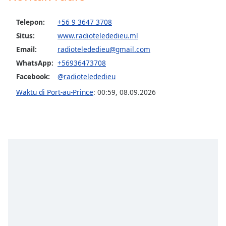
of
dialog
Telepon:
+56 9 3647 3708
window.
Situs:
www.radiotelededieu.ml
Escape
will
Email:
radiotelededieu@gmail.com
cancel
WhatsApp:
+56936473708
and
Facebook:
@radiotelededieu
close
Waktu di Port-au-Prince
:
00:59
,
08.09.2026
the
window.
Text
Color
Opacity
Text
Background
Color