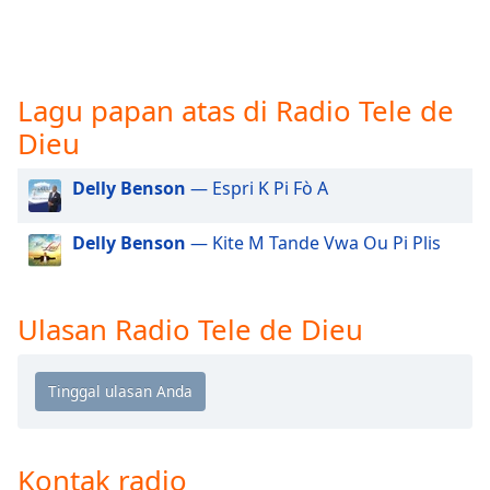
opens
subtitles
settings
dialog
subtitles
Lagu papan atas di Radio Tele de
off
,
Dieu
selected
Delly Benson
— Espri K Pi Fò A
Audio
Track
Delly Benson
— Kite M Tande Vwa Ou Pi Plis
Picture-
in-
Picture
Fullscreen
Ulasan Radio Tele de Dieu
This
is
a
modal
window.
Kontak radio
Beginning