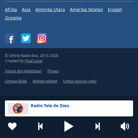
Afrika
Asia
Amerika Utara
Amerika Selatan
Eropah
Oceania
© Online Radio Box, 2015-2026.
Created by
Final Level
Syarat dan ketentuan
Privasi
Umpan Balik
Widget-widget
Untuk stasiun radio
Radio Tele de Dieu