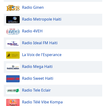
Font
Radio Ginen
Family
Radio Metropole Haiti
Reset
Done
Radio 4VEH
Close
Modal
Dialog
Radio Ideal FM Haiti
End
of
La Voix de l'Esperance
dialog
window.
Radio Mega Haiti
Radio Sweet Haiti
Radio Tele Eclair
Radio Télé Vibe Kompa