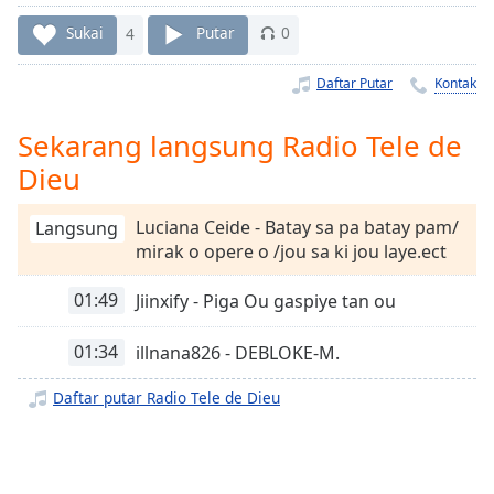
Remaining
Time
-
Sukai
4
Putar
0
-:-
Daftar Putar
Kontak
1x
Playback
Sekarang langsung Radio Tele de
Rate
Dieu
Chapters
Luciana Ceide - Batay sa pa batay pam/
Chapters
Langsung
mirak o opere o /jou sa ki jou laye.ect
Descriptions
01:49
Jiinxify - Piga Ou gaspiye tan ou
descriptions
off
,
01:34
illnana826 - DEBLOKE-M.
selected
Daftar putar Radio Tele de Dieu
Subtitles
subtitles
settings
,