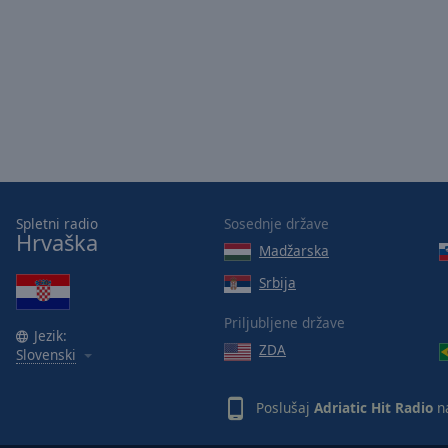
Picture-
in-
Picture
Fullscreen
This
is
a
modal
window.
Spletni radio
Sosednje države
Beginning
Hrvaška
Madžarska
of
dialog
Srbija
window.
Escape
Priljubljene države
Jezik:
will
ZDA
Slovenski
cancel
and
close
Poslušaj
Adriatic Hit Radio
na
the