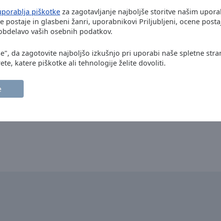
uporablja piškotke
za zagotavljanje najboljše storitve našim upor
ke postaje in glasbeni žanri, uporabnikovi Priljubljeni, ocene posta
 obdelavo vaših osebnih podatkov.
se", da zagotovite najboljšo izkušnjo pri uporabi naše spletne stra
ete, katere piškotke ali tehnologije želite dovoliti.
e