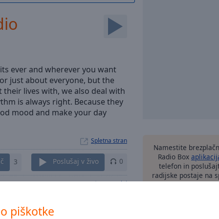
dio
its ever and wherever you want
or just about everyone, but the
 their lives with, we also deal with
hythm is always right. Because they
 good mood and make your day
Spletna stran
Namestite brezplačn
Radio Box
aplikacij
eč
3
Poslušaj v živo
0
telefon in poslušaj
radijske postaje na sp
Kontakti
o piškotke
druge m