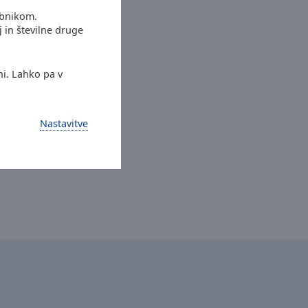
abnikom.
j in številne druge
ni. Lahko pa v
Nastavitve