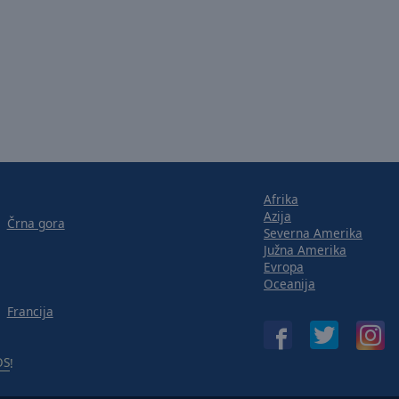
Afrika
Azija
Črna gora
Severna Amerika
Južna Amerika
Evropa
Oceanija
Francija
OS
!