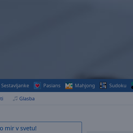
Sestavljanke
Pasians
Mahjong
Sudoku
ti
Glasba
o mir v svetu!