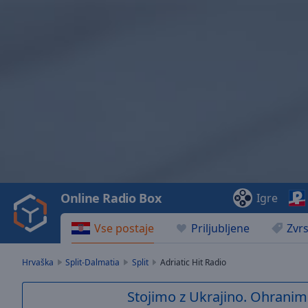
Video
Player
is
loading.
Play
Video
Online Radio Box
Igre
Play
Skip
Vse postaje
Priljubljene
Zvrs
Backward
Skip
Forward
Hrvaška
Split-Dalmatia
Split
Adriatic Hit Radio
Mute
Current
Stojimo z Ukrajino. Ohranim
Time
0:00