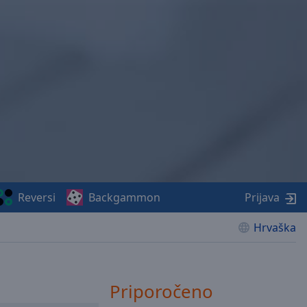
Reversi
Backgammon
Prijava
Hrvaška
Priporočeno