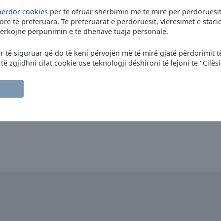
përdor cookies
për të ofruar shërbimin më të mirë për përdoruesit
re të preferuara, Të preferuarat e përdoruesit, vlerësimet e sta
kërkojnë përpunimin e të dhënave tuaja personale.
ër të siguruar që do të keni përvojën më të mirë gjatë përdorimit t
 zgjidhni cilat cookie ose teknologji dëshironi të lejoni te "Cilës