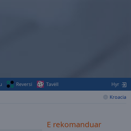
u
Reversi
Tavëll
Hyr
Kroacia
E rekomanduar