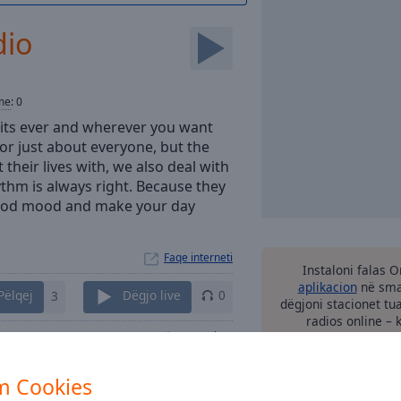
dio
me
:
0
its ever and wherever you want
or just about everyone, but the
 their lives with, we also deal with
hythm is always right. Because they
 good mood and make your day
Faqe interneti
Instaloni falas 
aplikacion
në smar
Pëlqej
3
Dëgjo live
0
dëgjoni stacionet tu
radios online – 
Kontaktet
m Cookies
mundësi 