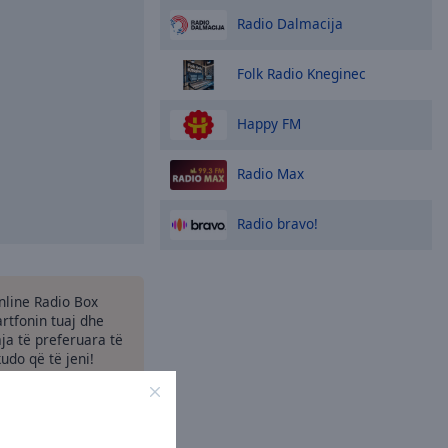
Radio Dalmacija
Folk Radio Kneginec
Happy FM
Radio Max
Radio bravo!
Online Radio Box
tfonin tuaj dhe
aja të preferuara të
kudo që të jeni!
të tjera