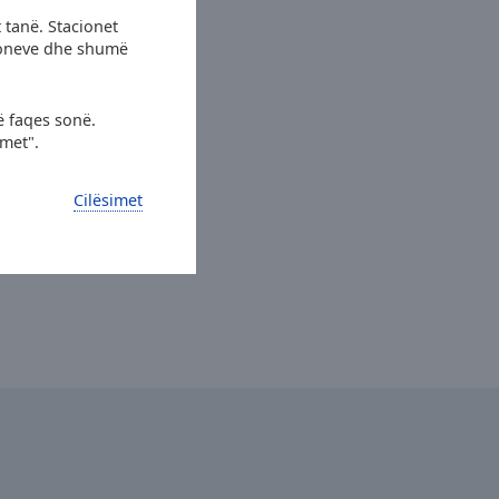
 tanë. Stacionet
cioneve dhe shumë
ë faqes sonë.
imet".
Cilësimet