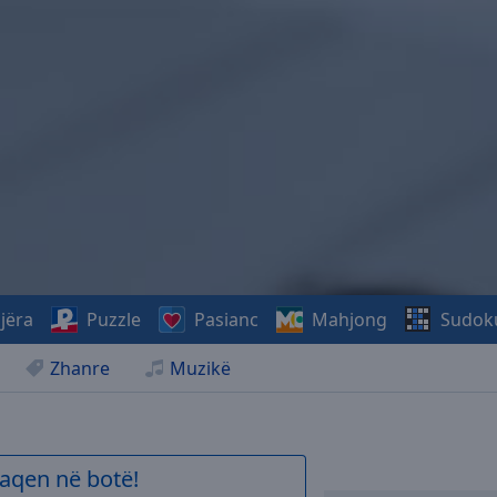
jëra
Puzzle
Pasianc
Mahjong
Sudok
Zhanre
Muzikë
aqen në botë!