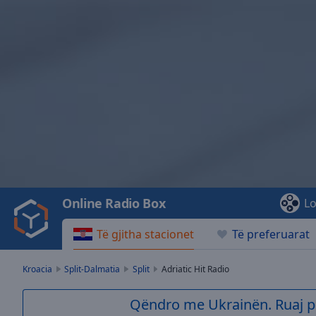
Video
Player
is
loading.
Play
Video
Online Radio Box
Lo
Play
Skip
Të gjitha stacionet
Të preferuarat
Backward
Skip
Forward
Kroacia
Split-Dalmatia
Split
Adriatic Hit Radio
Mute
Current
Qëndro me Ukrainën. Ruaj p
Time
0:00