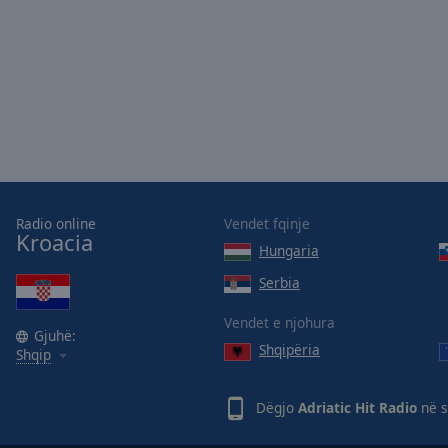
Picture-
in-
Picture
Fullscreen
This
is
a
modal
window.
Radio online
Vendet fqinje
Beginning
Kroacia
Hungaria
of
dialog
Serbia
window.
Escape
Vendet e njohura
Gjuhë:
will
Shqipëria
Shqip
cancel
and
close
Dëgjo
Adriatic Hit Radio
në s
the