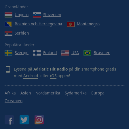
Done
Grannländer
Close
Modal
Ungern
Slovenien
Dialog
End
Bosnien och Hercegovina
Montenegro
of
Serbien
dialog
window.
Populära länder
Sverige
Finland
USA
Brasilien
Lyssna på
Adriatic Hit Radio
på din smartphone gratis
med
Android
- eller
iOS
-appen!
Afrika
Asien
Nordamerika
Sydamerika
Europa
Oceanien