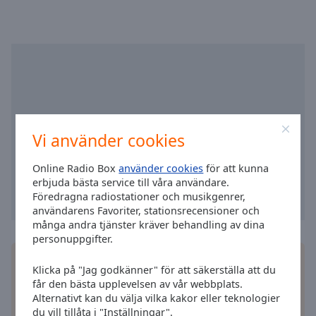
selected
Audio
Track
Picture-
in-
Picture
Fullscreen
This
Vi använder cookies
is
a
Online Radio Box
använder cookies
för att kunna
modal
erbjuda bästa service till våra användare.
window.
Föredragna radiostationer och musikgenrer,
användarens Favoriter, stationsrecensioner och
många andra tjänster kräver behandling av dina
Beginning
personuppgifter.
of
dialog
Installera gratisappen Online Radio Box
Klicka på "Jag godkänner" för att säkerställa att du
window.
applikation
på din smartphone och lyssna på dina
får den bästa upplevelsen av vår webbplats.
Escape
favoritstationer online – var du än är!
Alternativt kan du välja vilka kakor eller teknologier
will
du vill tillåta i "Inställningar".