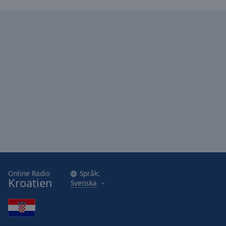
Area
Background
Color
Opacity
Font
Size
Text
Edge
Style
Online Radio
Språk:
Font
Kroatien
Svenska
Family
Reset