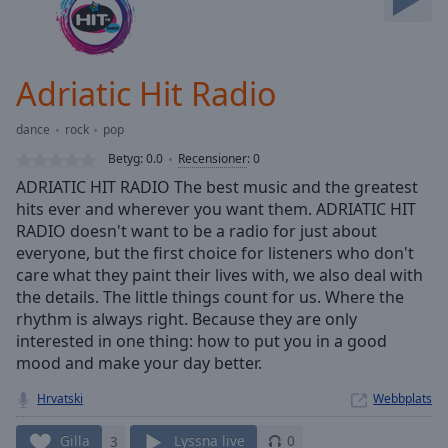
Skip
Forward
Mute
Current
Adriatic Hit Radio
Time
0:00
/
dance
rock
pop
Duration
-:-
Betyg:
0.0
Recensioner
:
0
Loaded
:
ADRIATIC HIT RADIO The best music and the greatest
0.00%
hits ever and wherever you want them. ADRIATIC HIT
Stream
RADIO doesn't want to be a radio for just about
Type
LIVE
everyone, but the first choice for listeners who don't
Seek to
live,
care what they paint their lives with, we also deal with
currently
the details. The little things count for us. Where the
behind
live
rhythm is always right. Because they are only
LIVE
Remaining
interested in one thing: how to put you in a good
Time
-
mood and make your day better.
-:-
Hrvatski
Webbplats
1x
Gilla
3
Lyssna live
0