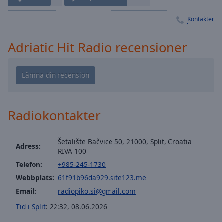
Playback
Rate
Kontakter
Chapters
Adriatic Hit Radio recensioner
Chapters
Descriptions
descriptions
off
,
selected
Radiokontakter
Subtitles
Šetalište Bačvice 50, 21000, Split, Croatia
subtitles
Adress:
RIVA 100
settings
,
Telefon:
+985-245-1730
opens
subtitles
Webbplats:
61f91b96da929.site123.me
settings
Email:
radiopiko.si@gmail.com
dialog
Tid i Split
:
22:32
,
08.06.2026
subtitles
off
,