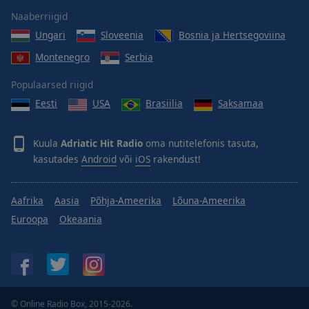
Done
Naaberriigid
Close
Modal
Ungari
Sloveenia
Bosnia ja Hertsegoviina
Dialog
End
Montenegro
Serbia
of
Populaarsed riigid
dialog
window.
Eesti
USA
Brasiilia
Saksamaa
Kuula
Adriatic Hit Radio
oma nutitelefonis tasuta,
kasutades
Android
või
iOS
rakendust!
Aafrika
Aasia
Põhja-Ameerika
Lõuna-Ameerika
Euroopa
Okeaania
© Online Radio Box, 2015-2026.