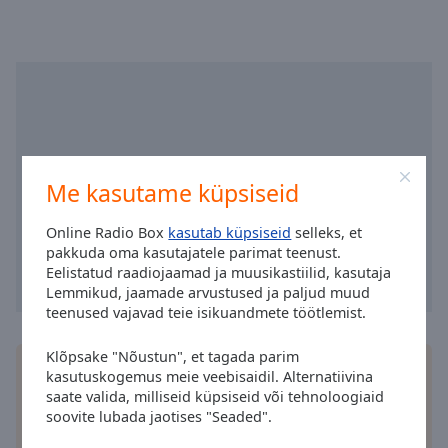
selected
Audio
Track
Picture-
in-
Picture
Fullscreen
This
Me kasutame küpsiseid
is
a
Online Radio Box
kasutab küpsiseid
selleks, et
modal
pakkuda oma kasutajatele parimat teenust.
Eelistatud raadiojaamad ja muusikastiilid, kasutaja
window.
Lemmikud, jaamade arvustused ja paljud muud
teenused vajavad teie isikuandmete töötlemist.
Beginning
of
Klõpsake "Nõustun", et tagada parim
dialog
Installige tasuta Online Radio Box
rakendus
oma
kasutuskogemus meie veebisaidil. Alternatiivina
window.
nutitelefoni ja kuulake oma lemmikraadiojaamu
saate valida, milliseid küpsiseid või tehnoloogiaid
Escape
võrgus - ükskõik kus te ka ei viibiksite!
soovite lubada jaotises "Seaded".
will