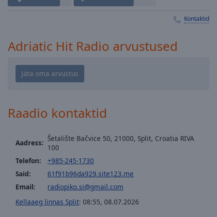
Playback
Rate
Kontaktid
Chapters
Adriatic Hit Radio arvustused
Chapters
Descriptions
descriptions
off
,
selected
Raadio kontaktid
Subtitles
Šetalište Bačvice 50, 21000, Split, Croatia RIVA
subtitles
Aadress:
100
settings
,
Telefon:
+985-245-1730
opens
subtitles
Said:
61f91b96da929.site123.me
settings
Email:
radiopiko.si@gmail.com
dialog
Kellaaeg linnas Split
:
08:55
,
08.07.2026
subtitles
off
,