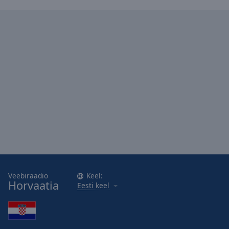
Area
Background
Color
Opacity
Font
Size
Text
Edge
Style
Veebiraadio
Keel:
Font
Horvaatia
Eesti keel
Family
Reset