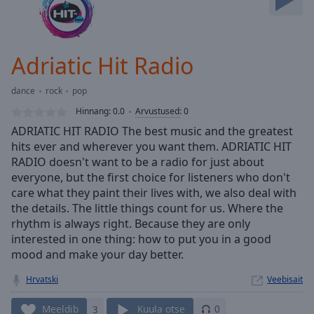
Skip
Forward
Mute
Current
Adriatic Hit Radio
Time
0:00
/
dance
rock
pop
Duration
-:-
Hinnang:
0.0
Arvustused
:
0
Loaded
:
ADRIATIC HIT RADIO The best music and the greatest
0.00%
hits ever and wherever you want them. ADRIATIC HIT
Stream
RADIO doesn't want to be a radio for just about
Type
LIVE
everyone, but the first choice for listeners who don't
Seek to
live,
care what they paint their lives with, we also deal with
currently
the details. The little things count for us. Where the
behind
live
rhythm is always right. Because they are only
LIVE
Remaining
interested in one thing: how to put you in a good
Time
-
mood and make your day better.
-:-
Hrvatski
Veebisait
1x
Meeldib
3
Kuula otse
0