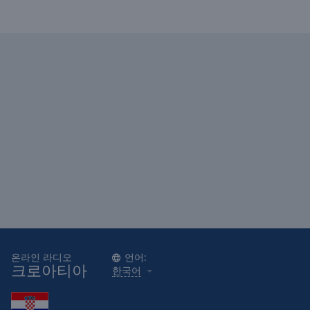
Area
Background
Color
Opacity
Font
Size
Text
Edge
Style
Font
온라인 라디오
언어:
Family
크로아티아
한국어
Reset