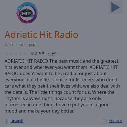
Skip
Forward
Mute
Current
Time
0:00
Adriatic Hit Radio
/
Duration
-:-
dance
rock
pop
Loaded
:
0.00%
평점:
0.0
리뷰
:
0
Stream
ADRIATIC HIT RADIO The best music and the greatest
Type
LIVE
hits ever and wherever you want them. ADRIATIC HIT
Seek to
RADIO doesn't want to be a radio for just about
live,
everyone, but the first choice for listeners who don't
currently
care what they paint their lives with, we also deal with
behind
live
LIVE
the details. The little things count for us. Where the
Remaining
rhythm is always right. Because they are only
Time
-
interested in one thing: how to put you in a good
-:-
mood and make your day better.
1x
Hrvatski
웹사이트