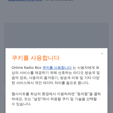
selected
Audio
Track
Picture-
in-
Picture
Fullscreen
This
is
쿠키를 사용합니다
a
modal
Online Radio Box
쿠키를 사용합니다
는 사용자에게 최
window.
상의 서비스를 제공하기 위해 선호하는 라디오 방송국 및
음악 장르, 사용자의 즐겨찾기, 방송국 리뷰 및 기타 다양
Beginning
한 서비스에서 개인 데이터 처리를 필요로 합니다.
of
dialog
웹사이트를 최상의 환경에서 이용하려면 "동의함"을 클릭
window.
하세요. 또는 "설정"에서 허용할 쿠키 및 기술을 선택할
무료 Online Radio Box
애플리케이션
를 스마트폰에
Escape
수 있습니다.
설치하고 언제 어디서나 좋아하는 라디오 방송을 온라
will
인으로 청취하세요!