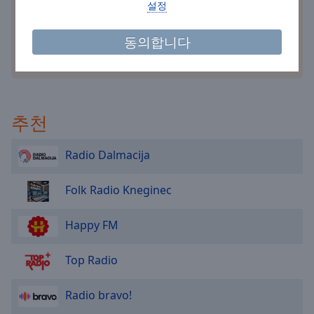
cancel
설정
and
close
동의합니다
the
기타 옵션
window.
Text
Color
추천
Opacity
Radio Dalmacija
Folk Radio Kneginec
Text
Background
Color
Happy FM
Top Radio
Opacity
Radio bravo!
Caption