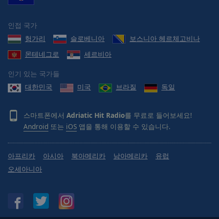
Done
Close
Modal
인접 국가
Dialog
헝가리
슬로베니아
보스니아 헤르체고비나
End
of
몬테네그로
세르비아
dialog
window.
인기 있는 국가들
대한민국
미국
브라질
독일
스마트폰에서
Adriatic Hit Radio
를 무료로 들어보세요!
Android
또는
iOS
앱을 통해 이용할 수 있습니다.
아프리카
아시아
북아메리카
남아메리카
유럽
오세아니아