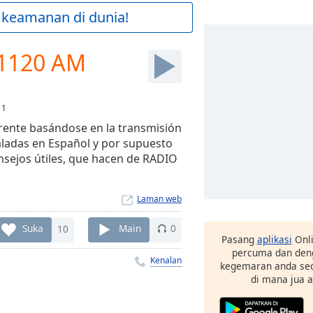
 keamanan di dunia!
 1120 AM
:
1
rente basándose en la transmisión
aladas en Español y por supuesto
onsejos útiles, que hacen de RADIO
Laman web
Suka
10
Main
0
Pasang
aplikasi
Onli
percuma dan deng
Kenalan
kegemaran anda sec
di mana jua 