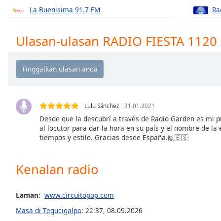
Chapters
La Buenisima 91.7 FM
Ra
Chapters
Ulasan-ulasan RADIO FIESTA 1120
Descriptions
descriptions
off
,
selected
Subtitles
Lulu Sánchez
31.01.2021
subtitles
Desde que la descubrí a través de Radio Garden es mi pr
al locutor para dar la hora en su país y el nombre de la
settings
,
tiempos y estilo. Gracias desde España.🙋🇪🇸
opens
subtitles
settings
Kenalan radio
dialog
subtitles
off
,
Laman:
www.circuitopop.com
selected
Masa di Tegucigalpa
:
22:37
,
08.09.2026