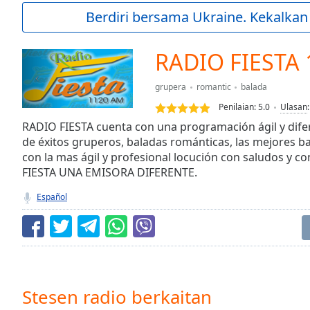
Current
Berdiri bersama Ukraine. Kekalkan
Time
0:00
/
Duration
-:-
RADIO FIESTA
Loaded
:
0.00%
grupera
romantic
balada
0:00
Penilaian:
5.0
Ulasan
Stream
Type
RADIO FIESTA cuenta con una programación ágil y dife
LIVE
de éxitos gruperos, baladas románticas, las mejores b
Seek to
live,
con la mas ágil y profesional locución con saludos y c
currently
FIESTA UNA EMISORA DIFERENTE.
behind
live
LIVE
Español
Remaining
Time
-
-:-
1x
Playback
Rate
Stesen radio berkaitan