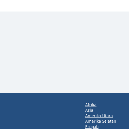
Afrika
Asia
Amerika Utara
Amerika Selatan
Eropah