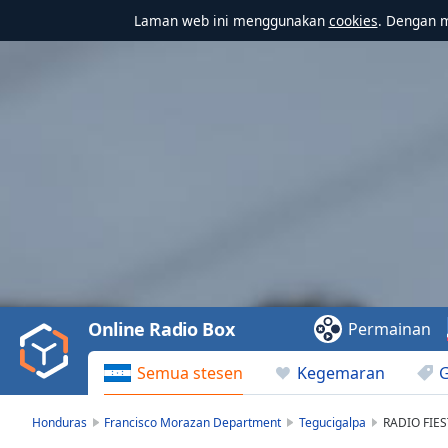
Laman web ini menggunakan
cookies
. Dengan 
Video
Player
is
loading.
Play
Video
Online Radio Box
Permainan
Play
Skip
Semua stesen
Kegemaran
Backward
Skip
Forward
Honduras
Francisco Morazan Department
Tegucigalpa
RADIO FIE
Mute