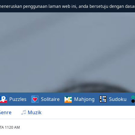
meneruskan penggunaan laman web ini, anda bersetuju dengan dasa
Puzzles
Solitaire
Mahjong
Sudoku
Genre
Muzik
STA 1120 AM