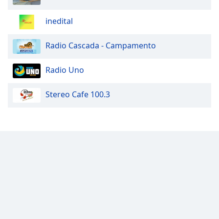
Font
Family
inedital
Radio Cascada - Campamento
Reset
Done
Radio Uno
Close
Modal
Dialog
Stereo Cafe 100.3
End
of
dialog
window.