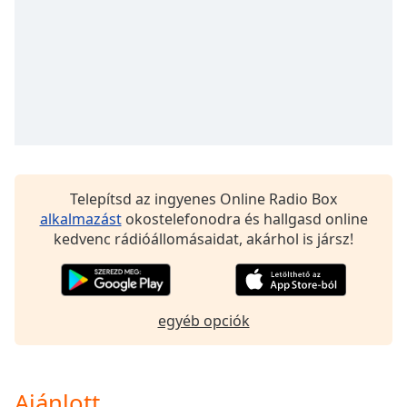
of
dialog
window.
Escape
will
cancel
and
close
the
window.
Telepítsd az ingyenes Online Radio Box
alkalmazást
okostelefonodra és hallgasd online
Text
kedvenc rádióállomásaidat, akárhol is jársz!
Color
Opacity
egyéb opciók
Text
Background
Color
Ajánlott