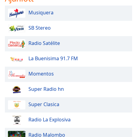
Musiquera
Opacity
SB Stereo
Caption
Area
Radio Satélite
Background
Color
La Buenisima 91.7 FM
Opacity
Momentos
Font
Super Radio hn
Size
Super Clasica
Text
Edge
Radio La Explosiva
Style
Radio Malombo