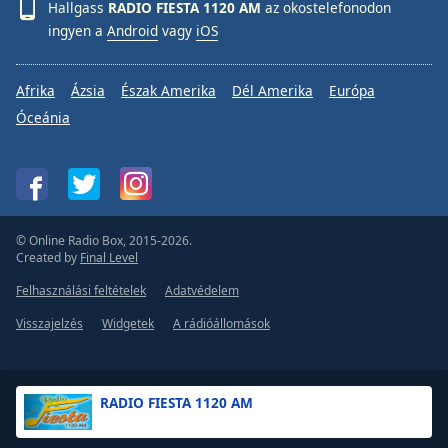
Hallgass
RADIO FIESTA 1120 AM
az okostelefonodon
ingyen a
Android
vagy
iOS
Afrika
Ázsia
Észak Amerika
Dél Amerika
Európa
Óceánia
© Online Radio Box, 2015-2026.
Created by
Final Level
Felhasználási feltételek
Adatvédelem
Visszajelzés
Widgetek
A rádióállomások
RADIO FIESTA 1120 AM