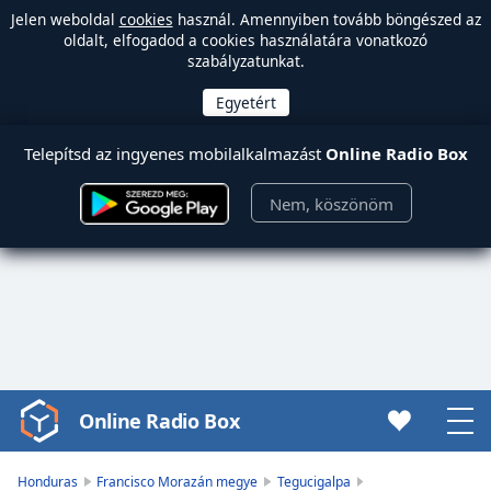
Jelen weboldal
cookies
használ. Amennyiben tovább böngészed az
oldalt, elfogadod a cookies használatára vonatkozó
szabályzatunkat.
Telepítsd az ingyenes mobilalkalmazást
Online Radio Box
Nem, köszönöm
Online Radio Box
Video
Player
is
Honduras
Francisco Morazán megye
Tegucigalpa