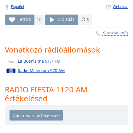
Remaining
Time
Español
-
Weboldal
-:-
Tetszik
10
Élő adás
0
1x
Kapcsolattartók
Playback
Rate
Vonatkozó rádióállomások
Chapters
Chapters
La Buenisima 91.7 FM
Radio Millenium 970 AM
Descriptions
descriptions
RADIO FIESTA 1120 AM
off
,
értékelésed
selected
Subtitles
subtitles
settings
,