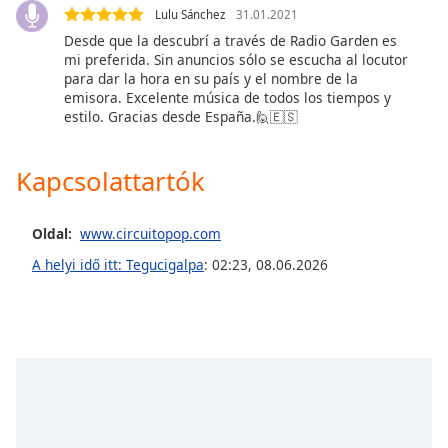
opens
Lulu Sánchez
31.01.2021
subtitles
Desde que la descubrí a través de Radio Garden es
settings
mi preferida. Sin anuncios sólo se escucha al locutor
dialog
para dar la hora en su país y el nombre de la
subtitles
emisora. Excelente música de todos los tiempos y
off
,
estilo. Gracias desde España.🙋🇪🇸
selected
Kapcsolattartók
Audio
Track
Picture-
Oldal:
www.circuitopop.com
in-
Picture
A helyi idő itt: Tegucigalpa
:
02:23
,
08.06.2026
Fullscreen
This
is
a
modal
window.
Beginning