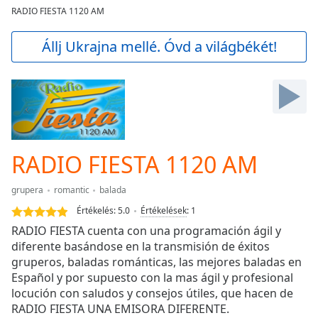
loading.
RADIO FIESTA 1120 AM
Play
Video
Állj Ukrajna mellé. Óvd a világbékét!
Play
Skip
Backward
Skip
Forward
Mute
Current
Time
0:00
RADIO FIESTA 1120 AM
/
Duration
-:-
grupera
romantic
balada
Loaded
:
Értékelés:
5.0
Értékelések
:
1
0.00%
Stream
RADIO FIESTA cuenta con una programación ágil y
Type
LIVE
diferente basándose en la transmisión de éxitos
gruperos, baladas románticas, las mejores baladas en
Seek to
live,
Español y por supuesto con la mas ágil y profesional
currently
locución con saludos y consejos útiles, que hacen de
behind
live
LIVE
RADIO FIESTA UNA EMISORA DIFERENTE.