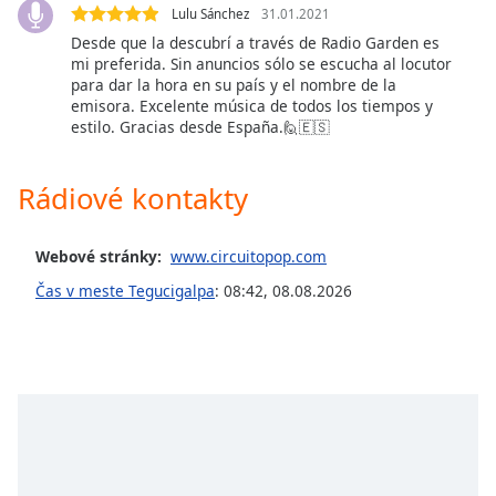
opens
Lulu Sánchez
31.01.2021
subtitles
Desde que la descubrí a través de Radio Garden es
settings
mi preferida. Sin anuncios sólo se escucha al locutor
dialog
para dar la hora en su país y el nombre de la
subtitles
emisora. Excelente música de todos los tiempos y
off
,
estilo. Gracias desde España.🙋🇪🇸
selected
Rádiové kontakty
Audio
Track
Picture-
Webové stránky:
www.circuitopop.com
in-
Picture
Čas v meste Tegucigalpa
:
08:42
,
08.08.2026
Fullscreen
This
is
a
modal
window.
Beginning