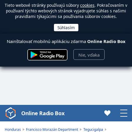
Tieto webové stránky používajú súbory
cookies
. Pokračovaním v
používaní týchto webových stránok vyjadrujete súhlas s našimi
pravidlami týkajúcimi sa používania súborov cookies.
Nainštalovať mobilnú aplikáciu zdarma
Online Radio Box
Nie, vďaka
Online Radio Box
Video
Player
is
Honduras
Francisco Morazán Department
Tegucigalpa