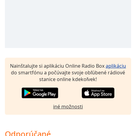
of
dialog
window.
Escape
will
cancel
and
close
the
window.
Nainštalujte si aplikáciu Online Radio Box
aplikáciu
do smartfónu a počúvajte svoje obľúbené rádiové
Text
stanice online kdekoľvek!
Color
Opacity
iné možnosti
Text
Background
Color
Odporúčané