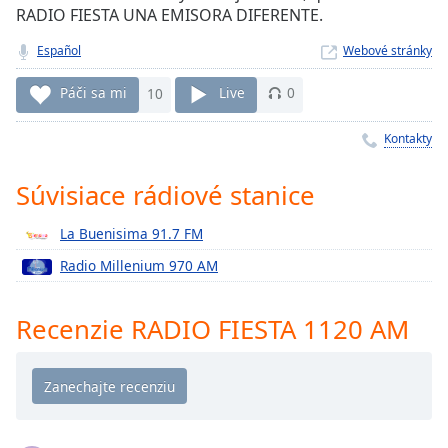
Remaining
RADIO FIESTA UNA EMISORA DIFERENTE.
Time
-
-:-
Español
Webové stránky
1x
Páči sa mi
10
Live
0
Playback
Rate
Kontakty
Chapters
Súvisiace rádiové stanice
Chapters
La Buenisima 91.7 FM
Descriptions
Radio Millenium 970 AM
descriptions
off
,
Recenzie RADIO FIESTA 1120 AM
selected
Subtitles
subtitles
settings
,