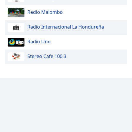
Font
Family
Radio Malombo
Radio Internacional La Hondureña
Reset
Done
Radio Uno
Close
Modal
Dialog
Stereo Cafe 100.3
End
of
dialog
window.