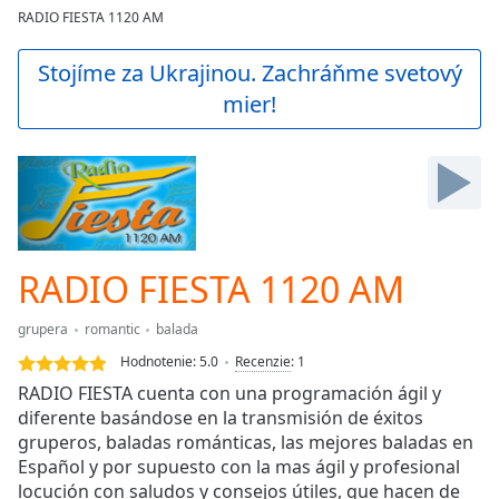
loading.
RADIO FIESTA 1120 AM
Play
Video
Stojíme za Ukrajinou. Zachráňme svetový
Play
mier!
Skip
Backward
Skip
Forward
Mute
Current
Time
0:00
/
RADIO FIESTA 1120 AM
Duration
-:-
Loaded
:
grupera
romantic
balada
0.00%
Stream
Hodnotenie:
5.0
Recenzie
:
1
Type
LIVE
RADIO FIESTA cuenta con una programación ágil y
Seek to
diferente basándose en la transmisión de éxitos
live,
gruperos, baladas románticas, las mejores baladas en
currently
behind
Español y por supuesto con la mas ágil y profesional
live
LIVE
locución con saludos y consejos útiles, que hacen de