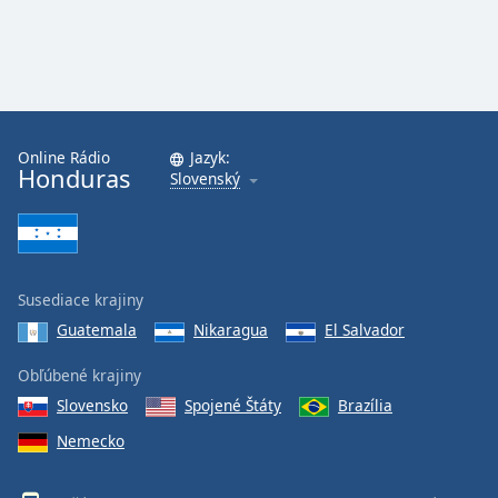
Online Rádio
Jazyk:
Honduras
Slovenský
Susediace krajiny
Guatemala
Nikaragua
El Salvador
Obľúbené krajiny
Slovensko
Spojené Štáty
Brazília
Nemecko