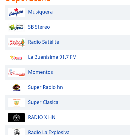
Musiquera
Opacity
SB Stereo
Caption
Area
Radio Satélite
Background
Color
La Buenisima 91.7 FM
Opacity
Momentos
Font
Super Radio hn
Size
Super Clasica
Text
Edge
RADIO X HN
Style
Radio La Explosiva