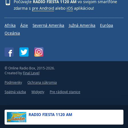
Počúvajte
RADIO FIESTA 1120 AM
vo svojom smartfóne
zdarma s
pre Android
alebo
iOS
aplikáciou!
Afrika
Ázie
Severná Amerika
Južná Amerika
Európa
Oceánia
© Online Radio Box, 2015-2026.
Created by
Final Level
Podmienky
Ochrana súkromia
Spätná väzba
Widgety
Pre rádiové stanice
RADIO FIESTA 1120 AM