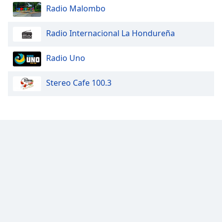
Radio Malombo
Font
Family
Radio Internacional La Hondureña
Reset
Radio Uno
Done
Close
Modal
Stereo Cafe 100.3
Dialog
End
of
dialog
window.