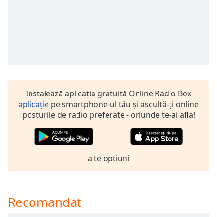
of
dialog
window.
Escape
will
cancel
and
close
the
Instalează aplicația gratuită Online Radio Box
window.
aplicație
pe smartphone-ul tău și ascultă-ți online
posturile de radio preferate - oriunde te-ai afla!
Text
Color
alte optiuni
Opacity
Text
Recomandat
Background
Color