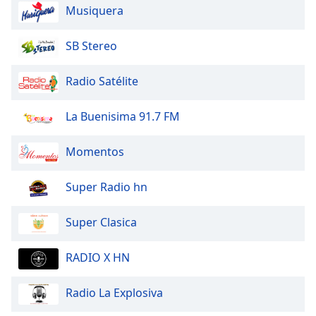
Musiquera
Opacity
SB Stereo
Caption
Radio Satélite
Area
Background
La Buenisima 91.7 FM
Color
Momentos
Opacity
Super Radio hn
Font
Size
Super Clasica
Text
RADIO X HN
Edge
Style
Radio La Explosiva