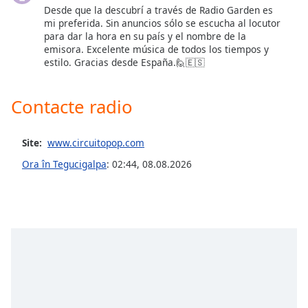
opens
Desde que la descubrí a través de Radio Garden es
subtitles
mi preferida. Sin anuncios sólo se escucha al locutor
settings
para dar la hora en su país y el nombre de la
dialog
emisora. Excelente música de todos los tiempos y
subtitles
estilo. Gracias desde España.🙋🇪🇸
off
,
selected
Contacte radio
Audio
Track
Site:
www.circuitopop.com
Picture-
Ora în Tegucigalpa
:
02:44
,
08.08.2026
in-
Picture
Fullscreen
This
is
a
modal
window.
Beginning