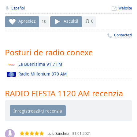
Remaining
Time
-
Español
Website
-:-
Apreciez
10
Ascultă
0
1x
Contactezi
Playback
Rate
Posturi de radio conexe
Chapters
Chapters
La Buenisima 91.7 FM
Radio Millenium 970 AM
Descriptions
descriptions
RADIO FIESTA 1120 AM recenzia
off
,
selected
Subtitles
subtitles
settings
,
Lulu Sánchez
31.01.2021