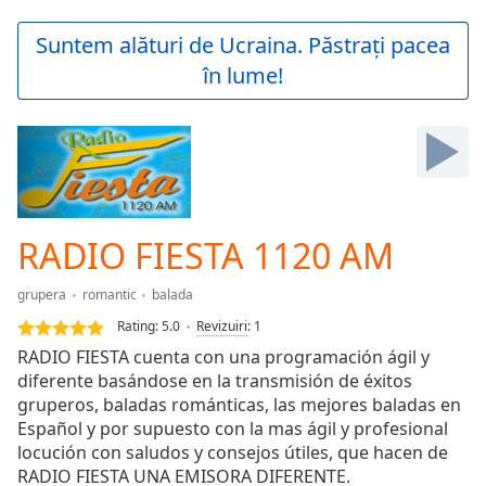
loading.
Play
Suntem alături de Ucraina. Păstrați pacea
Video
în lume!
Play
Skip
Backward
Skip
Forward
Mute
Current
Time
0:00
RADIO FIESTA 1120 AM
/
Duration
-:-
grupera
romantic
balada
Loaded
:
0.00%
Rating:
5.0
Revizuiri
:
1
Stream
RADIO FIESTA cuenta con una programación ágil y
Type
LIVE
diferente basándose en la transmisión de éxitos
Seek to
gruperos, baladas románticas, las mejores baladas en
live,
Español y por supuesto con la mas ágil y profesional
currently
locución con saludos y consejos útiles, que hacen de
behind
live
LIVE
RADIO FIESTA UNA EMISORA DIFERENTE.