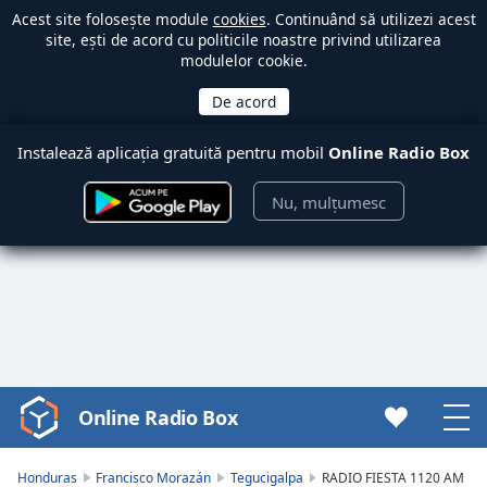
Acest site folosește module
cookies
. Continuând să utilizezi acest
site, ești de acord cu politicile noastre privind utilizarea
modulelor cookie.
Instalează aplicația gratuită pentru mobil
Online Radio Box
Nu, mulțumesc
Online Radio Box
Video
Player
is
Honduras
Francisco Morazán
Tegucigalpa
RADIO FIESTA 1120 AM