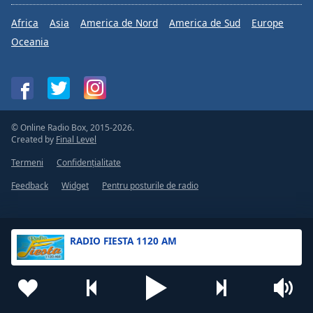
Africa
Asia
America de Nord
America de Sud
Europe
Oceania
© Online Radio Box, 2015-2026.
Created by
Final Level
Termeni
Confidențialitate
Feedback
Widget
Pentru posturile de radio
RADIO FIESTA 1120 AM