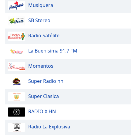
Musiquera
Opacity
SB Stereo
Caption
Radio Satélite
Area
Background
La Buenisima 91.7 FM
Color
Momentos
Opacity
Super Radio hn
Font
Size
Super Clasica
Text
RADIO X HN
Edge
Style
Radio La Explosiva