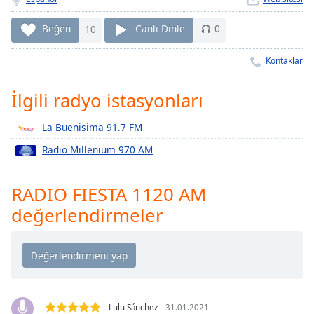
Remaining
Time
-
Beğen
10
Canlı Dinle
0
-:-
Kontaklar
1x
Playback
Rate
İlgili radyo istasyonları
Chapters
La Buenisima 91.7 FM
Chapters
Radio Millenium 970 AM
Descriptions
RADIO FIESTA 1120 AM
descriptions
değerlendirmeler
off
,
selected
Subtitles
subtitles
settings
,
Lulu Sánchez
31.01.2021