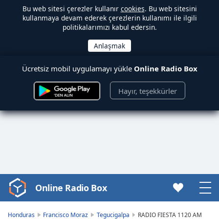
Bu web sitesi çerezler kullanır
cookies
. Bu web sitesini
kullanmaya devam ederek çerezlerin kullanımı ile ilgili
politikalarımızı kabul edersin.
Ücretsiz mobil uygulamayı yükle
Online Radio Box
Hayır, teşekkürler
Online Radio Box
Video
Player
is
Honduras
Francisco Moraz
Tegucigalpa
RADIO FIESTA 1120 AM