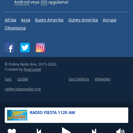
Android
veya
iOS
uygulama!
Afrika
Asya
Kuzey Amerika
Güney Amerika
Avrupa
Okyanusya
© Online Radio Box, 2015-2026.
Created by
Final Level
Şart
Gizlilik
Geri bildirim
Widgetler
radyo istasyonları için
RADIO FIESTA 1120 AM