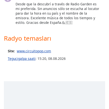
opens
Desde que la descubrí a través de Radio Garden es
subtitles
mi preferida. Sin anuncios sólo se escucha al locutor
settings
para dar la hora en su país y el nombre de la
dialog
emisora. Excelente música de todos los tiempos y
subtitles
estilo. Gracias desde España.🙋🇪🇸
off
,
selected
Radyo temasları
Audio
Track
Site:
www.circuitopop.com
Picture-
Tegucigalpa saati
:
15:20
,
08.08.2026
in-
Picture
Fullscreen
This
is
a
modal
window.
Beginning