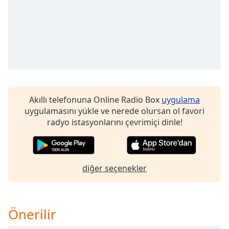
of
dialog
window.
Escape
will
cancel
and
close
the
Akıllı telefonuna Online Radio Box
uygulama
window.
uygulamasını yükle ve nerede olursan ol favori
radyo istasyonlarını çevrimiçi dinle!
Text
Color
diğer seçenekler
Opacity
Text
Background
Önerilir
Color