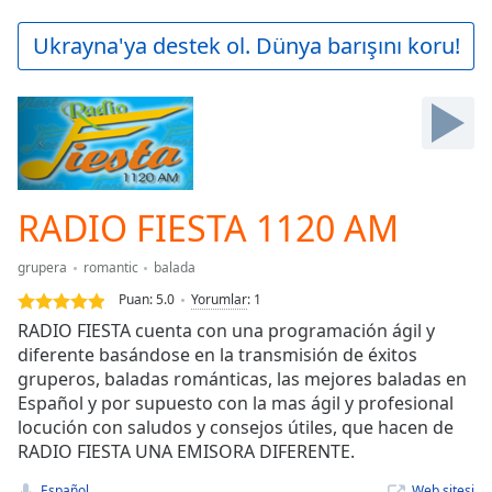
loading.
Play
Ukrayna'ya destek ol. Dünya barışını koru!
Video
Play
Skip
Backward
Skip
Forward
Mute
Current
RADIO FIESTA 1120 AM
Time
0:00
/
grupera
romantic
balada
Duration
-:-
Puan:
5.0
Yorumlar
:
1
Loaded
:
RADIO FIESTA cuenta con una programación ágil y
0.00%
diferente basándose en la transmisión de éxitos
Stream
gruperos, baladas románticas, las mejores baladas en
Type
LIVE
Español y por supuesto con la mas ágil y profesional
Seek to
live,
locución con saludos y consejos útiles, que hacen de
currently
RADIO FIESTA UNA EMISORA DIFERENTE.
behind
live
LIVE
Español
Web sitesi