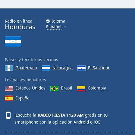
Font
Family
Radio en línea
Idioma:
Honduras
Español
Reset
Done
Close
Modal
Dialog
End
Países y territorios vecinos
of
Guatemala
Nicaragua
El Salvador
dialog
window.
Los países populares
Estados Unidos
Brasil
Colombia
España
¡Escucha la
RADIO FIESTA 1120 AM
gratis en tu
smartphone con la aplicación
Android
o
iOS
!