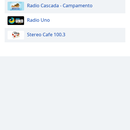
Radio Cascada - Campamento
Opacity
Radio Uno
Caption
Stereo Cafe 100.3
Area
Background
Color
Opacity
Font
Size
Text
Edge
Style