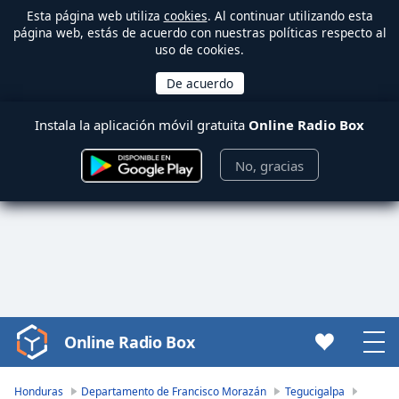
Esta página web utiliza
cookies
. Al continuar utilizando esta
página web, estás de acuerdo con nuestras políticas respecto al
uso de cookies.
Instala la aplicación móvil gratuita
Online Radio Box
No, gracias
Online Radio Box
Video
Player
is
Honduras
Departamento de Francisco Morazán
Tegucigalpa