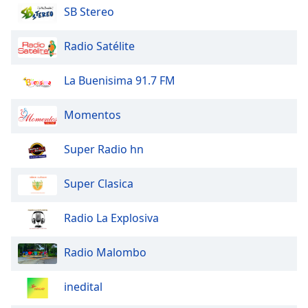
of
SB Stereo
dialog
window.
Radio Satélite
Escape
will
La Buenisima 91.7 FM
cancel
and
close
Momentos
the
window.
Super Radio hn
Text
Super Clasica
Color
Radio La Explosiva
Opacity
Radio Malombo
Text
Background
inedital
Color