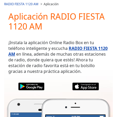
loading.
RADIO FIESTA 1120 AM
Aplicación
Play
Video
Aplicación RADIO FIESTA
Play
1120 AM
Skip
Backward
Skip
Forward
¡Instala la aplicación Online Radio Box en tu
Mute
teléfono inteligente y escucha
RADIO FIESTA 1120
Current
AM
en línea, además de muchas otras estaciones
Time
0:00
de radio, donde quiera que estés! Ahora tu
/
estación de radio favorita está en tu bolsillo
Duration
-:-
gracias a nuestra práctica aplicación.
Loaded
:
0.00%
Stream
Type
LIVE
Seek to
live,
currently
behind
live
LIVE