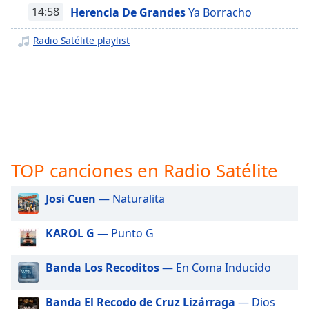
opens
14:58
Herencia De Grandes
Ya Borracho
subtitles
settings
Radio Satélite playlist
dialog
subtitles
off
,
selected
Audio
Track
Picture-
TOP canciones en Radio Satélite
in-
Picture
Fullscreen
Josi Cuen
— Naturalita
This
is
KAROL G
— Punto G
a
modal
Banda Los Recoditos
— En Coma Inducido
window.
Beginning
Banda El Recodo de Cruz Lizárraga
— Dios