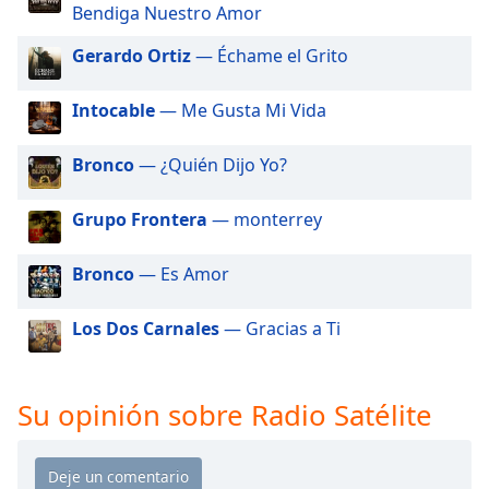
of
Bendiga Nuestro Amor
dialog
Gerardo Ortiz
— Échame el Grito
window.
Escape
will
Intocable
— Me Gusta Mi Vida
cancel
and
Bronco
— ¿Quién Dijo Yo?
close
the
Grupo Frontera
— monterrey
window.
Bronco
— Es Amor
Text
Color
Los Dos Carnales
— Gracias a Ti
Opacity
Su opinión sobre Radio Satélite
Text
Background
Color