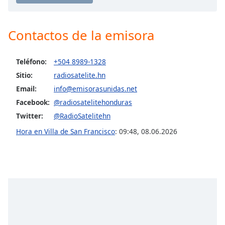
Opacity
Contactos de la emisora
Caption
Teléfono:
+504 8989-1328
Area
Background
Sitio:
radiosatelite.hn
Color
Email:
info@emisorasunidas.net
Facebook:
@radiosatelitehonduras
Opacity
Twitter:
@RadioSatelitehn
Hora en Villa de San Francisco
:
09:48
,
08.06.2026
Font
Size
Text
Edge
Style