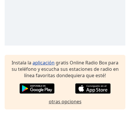
Font
Family
Reset
Done
Close
Modal
Dialog
End
Instala la
aplicación
gratis Online Radio Box para
of
su teléfono y escucha sus estaciones de radio en
dialog
línea favoritas dondequiera que esté!
window.
otras opciones