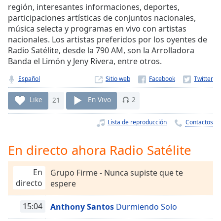
Remaining
región, interesantes informaciones, deportes,
Time
-
participaciones artísticas de conjuntos nacionales,
-:-
música selecta y programas en vivo con artistas
nacionales. Los artistas preferidos por los oyentes de
1x
Radio Satélite, desde la 790 AM, son la Arrolladora
Playback
Banda el Limón y Jeny Rivera, entre otros.
Rate
Español
Sitio web
Chapters
Like
21
En Vivo
2
Chapters
Descriptions
Lista de reproducción
Contactos
descriptions
En directo ahora Radio Satélite
off
,
selected
En
Grupo Firme - Nunca supiste que te
Subtitles
directo
espere
subtitles
15:04
Anthony Santos
Durmiendo Solo
settings
,