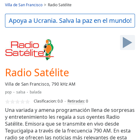
loading.
Villa de San Francisco
Radio Satélite
Play
Video
Apoya a Ucrania. Salva la paz en el mundo!
Play
Skip
Backward
Skip
Forward
Mute
Current
Time
0:00
Radio Satélite
/
Duration
-:-
Villa de San Francisco, 790 kHz AM
Loaded
:
pop
salsa
balada
0.00%
Stream
Clasificacion:
0.0
Retiradas
:
0
Type
LIVE
Una variada y amena programación llena de sorpresas
Seek to
y entretenimiento les regala a sus oyentes Radio
live,
Satélite. Emisora que se transmite en vivo desde
currently
behind
Tegucigalpa a través de la frecuencia 790 AM. En esta
live
LIVE
radio se ofrecen las noticias más relevantes de esta