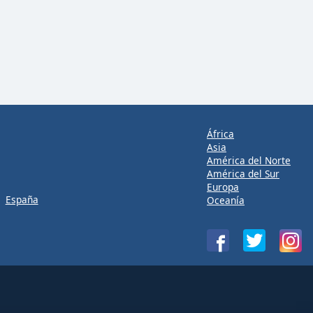
África
Asia
América del Norte
América del Sur
Europa
España
Oceanía