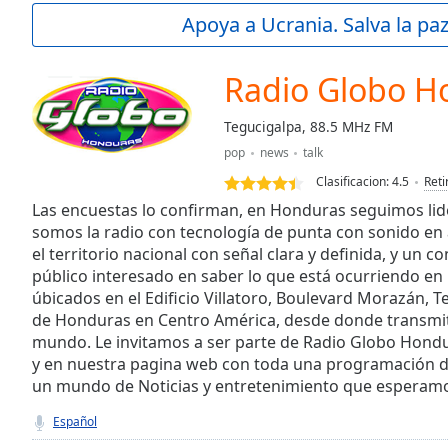
Current
Apoya a Ucrania. Salva la pa
Time
0:00
/
Duration
-:-
Radio Globo H
Loaded
:
0.00%
Tegucigalpa, 88.5 MHz FM
0:00
pop
news
talk
Stream
Type
LIVE
Clasificacion:
4.5
Reti
Seek to
Las encuestas lo confirman, en Honduras seguimos lid
live,
somos la radio con tecnología de punta con sonido en a
currently
el territorio nacional con señal clara y definida, y un 
behind
live
LIVE
público interesado en saber lo que está ocurriendo e
Remaining
úbicados en el Edificio Villatoro, Boulevard Morazán, Te
Time
-
de Honduras en Centro América, desde donde transmit
-:-
mundo. Le invitamos a ser parte de Radio Globo Hondu
y en nuestra pagina web con toda una programación do
1x
un mundo de Noticias y entretenimiento que esperam
Playback
Rate
Español