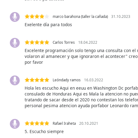
Audio
Track
marco barahona (taller la cañada)
31.10.2023
Picture-
Exelente día para todos
in-
Picture
Fullscreen
This
Carlos Torres
18.04.2022
is
Excelente programación solo tengo una consulta con el
a
volaron al amanecer y que ignoraron el acontecer" cr
por favor
modal
window.
Leóndady ramos
16.03.2022
Beginning
Hola les escucho Aqui en eeuu en Washington Dc porfa
of
consulado de Honduras Aqui es Mala la atencion no pue
dialog
tratando de sacar desde el 2020 no contestan los telefo
window.
personal pesima atencion ayuda porfabor Leonardo ra
Escape
will
cancel
Rafael Iraheta
20.10.2021
and
5. Escucho siempre
close