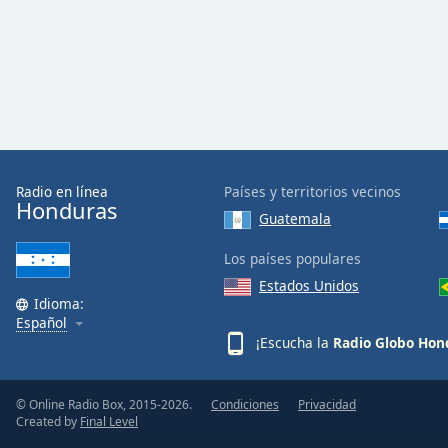
Dialog
End
of
dialog
window.
Radio en línea
Países y territorios vecinos
Honduras
Guatemala
Los países populares
Estados Unidos
Idioma:
Español
¡Escucha la
Radio Globo Hon
© Online Radio Box, 2015-2026.
Condiciones
Privacidad
Created by
Final Level