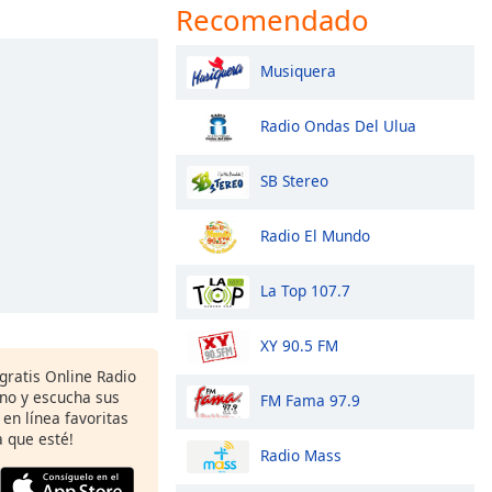
Recomendado
Musiquera
Radio Ondas Del Ulua
SB Stereo
Radio El Mundo
La Top 107.7
XY 90.5 FM
gratis Online Radio
ono y escucha sus
FM Fama 97.9
 en línea favoritas
 que esté!
Radio Mass