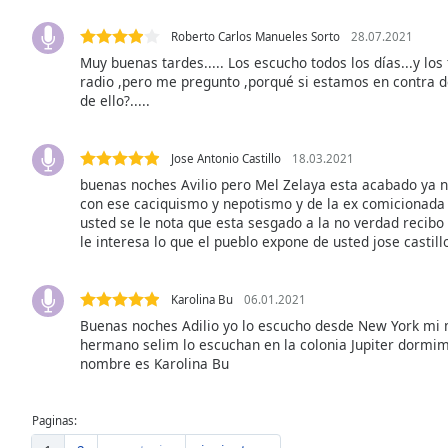
the
Roberto Carlos Manueles Sorto
28.07.2021
window.
Muy buenas tardes..... Los escucho todos los días...y los
radio ,pero me pregunto ,porqué si estamos en contra de 
Text
de ello?.....
Color
Jose Antonio Castillo
18.03.2021
Opacity
buenas noches Avilio pero Mel Zelaya esta acabado ya 
con ese caciquismo y nepotismo y de la ex comicionada
usted se le nota que esta sesgado a la no verdad recibo
Text
le interesa lo que el pueblo expone de usted jose castill
Background
Color
Karolina Bu
06.01.2021
Buenas noches Adilio yo lo escucho desde New York mi 
Opacity
hermano selim lo escuchan en la colonia Jupiter dormim
nombre es Karolina Bu
Caption
Area
Paginas:
Background