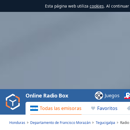
Esta página web utiliza
cookies
. Al continua
Video
Player
is
loading.
Play
Video
Online Radio Box
Juegos
Play
Skip
Todas las emisoras
Favoritos
Backward
Skip
Forward
Honduras
Departamento de Francisco Morazán
Tegucigalpa
Radio
Mute