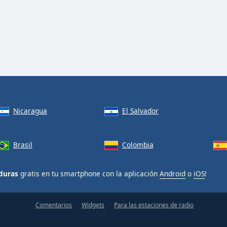
Nicaragua
El Salvador
Brasil
Colombia
duras
gratis en tu smartphone con la aplicación
Android
o
iOS
!
Comentarios
Widgets
Para las estaciones de radio