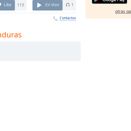
Like
115
En Vivo
1
otras o
Contactos
nduras