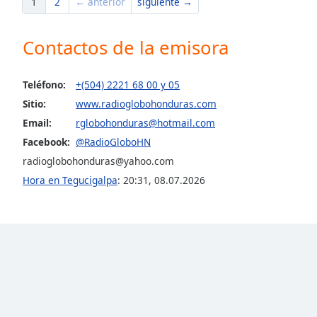
1
2
← anterior
siguiente →
Color
Contactos de la emisora
Opacity
Teléfono:
+(504) 2221 68 00 y 05
Font
Size
Sitio:
www.radioglobohonduras.com
Email:
rglobohonduras@hotmail.com
Text
Facebook:
@RadioGloboHN
Edge
radioglobohonduras@yahoo.com
Style
Hora en Tegucigalpa
:
20:31
,
08.07.2026
Font
Family
Reset
Done
Close
Modal