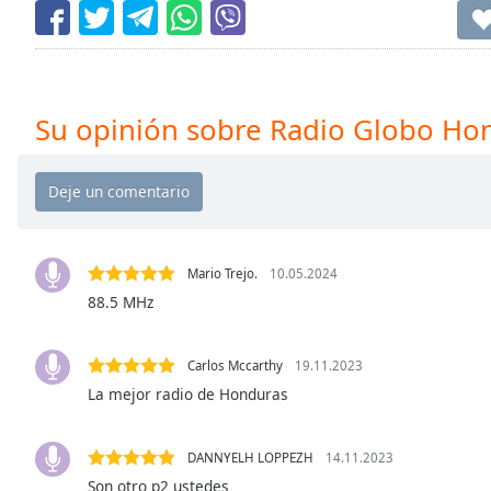
Chapters
Chapters
Descriptions
Su opinión sobre Radio Globo Ho
descriptions
off
,
selected
Subtitles
subtitles
Mario Trejo.
10.05.2024
settings
,
88.5 MHz
opens
subtitles
settings
Carlos Mccarthy
19.11.2023
dialog
La mejor radio de Honduras
subtitles
off
,
selected
DANNYELH LOPPEZH
14.11.2023
Son otro p2 ustedes