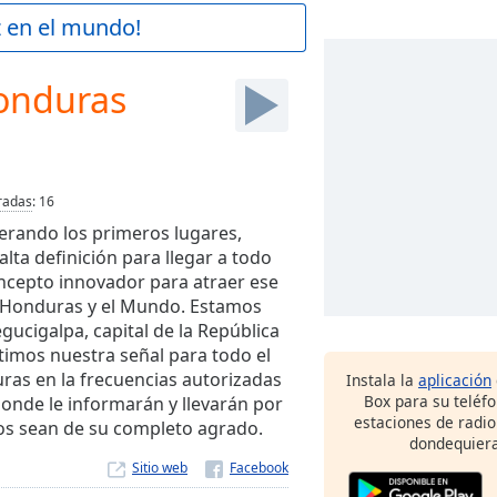
z en el mundo!
onduras
radas
:
16
erando los primeros lugares,
lta definición para llegar a todo
concepto innovador para atraer ese
n Honduras y el Mundo. Estamos
gucigalpa, capital de la República
imos nuestra señal para todo el
ras en la frecuencias autorizadas
Instala la
aplicación
Box para su teléf
nde le informarán y llevarán por
estaciones de radio
os sean de su completo agrado.
dondequiera
Sitio web