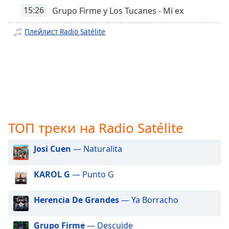
subtitles
15:26
Grupo Firme y Los Tucanes - Mi ex
settings
Плейлист Radio Satélite
dialog
subtitles
off
,
selected
Audio
Track
Picture-
in-
ТОП треки на Radio Satélite
Picture
Fullscreen
Josi Cuen
— Naturalita
This
is
KAROL G
— Punto G
a
modal
window.
Herencia De Grandes
— Ya Borracho
Beginning
Grupo Firme
— Descuide