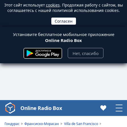
Этот сайт использует
cookies
. Продолжая работу с сайтом, вы
соглашаетесь с нашей политикой использования cookies.
Установите бесплатное мобильное приложение
Online Radio Box
Нет, спасибо
Online Radio Box
Video
Player
is
Гондурас
Франсиско-Морасан
Villa de San Francisco