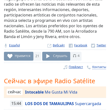
Remaining
radio se ofrecen las noticias más relevantes de esta
Time
-
región, interesantes informaciones, deportes,
-:-
participaciones artísticas de conjuntos nacionales,
música selecta y programas en vivo con artistas
1x
nacionales. Los artistas preferidos por los oyentes de
Playback
Radio Satélite, desde la 790 AM, son la Arrolladora
Rate
Banda el Limón y Jeny Rivera, entre otros.
Chapters
Español
Вебсайт
Chapters
Нравится
21
Слушать
4
Descriptions
Плейлист
Контакты
descriptions
off
,
Сейчас в эфире Radio Satélite
selected
Subtitles
сейчас
Intocable
Me Gusta Mi Vida
subtitles
15:44
LOS DOS DE TAMAULIPAS
Supercargada
settings
,
opens