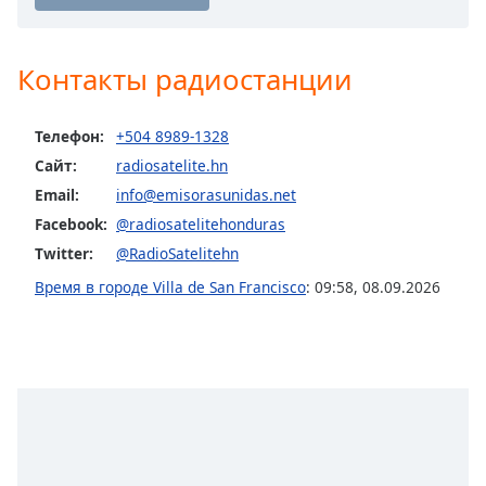
Opacity
Контакты радиостанции
Caption
Area
Телефон:
+504 8989-1328
Background
Сайт:
radiosatelite.hn
Color
Email:
info@emisorasunidas.net
Facebook:
@radiosatelitehonduras
Opacity
Twitter:
@RadioSatelitehn
Время в городе Villa de San Francisco
:
09:58
,
08.09.2026
Font
Size
Text
Edge
Style