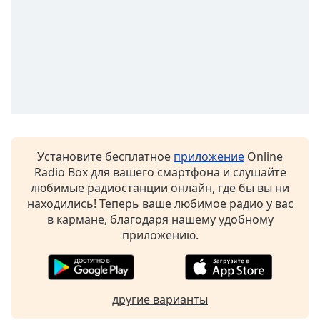
Font
Family
Reset
Done
Close
Modal
Dialog
End
of
Установите бесплатное
приложение
Online
dialog
Radio Box для вашего смартфона и слушайте
window.
любимые радиостанции онлайн, где бы вы ни
находились! Теперь ваше любимое радио у вас
в кармане, благодаря нашему удобному
приложению.
другие варианты