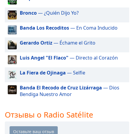
of
dialog
Bronco
— ¿Quién Dijo Yo?
window.
Escape
Banda Los Recoditos
— En Coma Inducido
will
cancel
and
Gerardo Ortiz
— Échame el Grito
close
the
Luis Angel "El Flaco"
— Directo al Corazón
window.
La Fiera de Ojinaga
— Selfie
Text
Color
Banda El Recodo de Cruz Lizárraga
— Dios
Bendiga Nuestro Amor
Opacity
Отзывы о Radio Satélite
Text
Background
Color