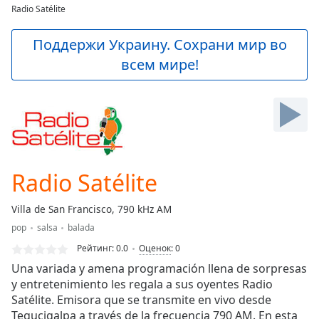
loading.
Radio Satélite
Play
Video
Поддержи Украину. Сохрани мир во
Play
всем мире!
Skip
Backward
Skip
Forward
Mute
Current
Time
0:00
/
Radio Satélite
Duration
-:-
Loaded
:
Villa de San Francisco, 790 kHz AM
0.00%
Stream
pop
salsa
balada
Type
LIVE
Рейтинг:
0.0
Оценок
:
0
Seek to
Una variada y amena programación llena de sorpresas
live,
y entretenimiento les regala a sus oyentes Radio
currently
behind
Satélite. Emisora que se transmite en vivo desde
live
LIVE
Tegucigalpa a través de la frecuencia 790 AM. En esta