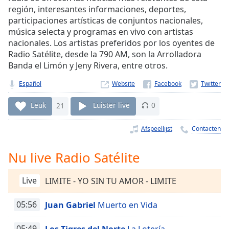
Remaining
región, interesantes informaciones, deportes,
Time
-
participaciones artísticas de conjuntos nacionales,
-:-
música selecta y programas en vivo con artistas
nacionales. Los artistas preferidos por los oyentes de
1x
Radio Satélite, desde la 790 AM, son la Arrolladora
Playback
Banda el Limón y Jeny Rivera, entre otros.
Rate
Español
Website
Chapters
Chapters
Leuk
21
Luister live
0
Descriptions
Afspeellijst
Contacten
descriptions
Nu live Radio Satélite
off
,
selected
Live
LIMITE - YO SIN TU AMOR - LIMITE
Subtitles
05:56
Juan Gabriel
Muerto en Vida
subtitles
settings
,
05:49
Los Tigres del Norte
La Lotería