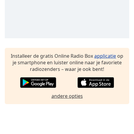
Font
Family
Reset
Done
Close
Modal
Dialog
Installeer de gratis Online Radio Box
applicatie
op
End
je smartphone en luister online naar je favoriete
of
radiozenders – waar je ook bent!
dialog
window.
andere opties