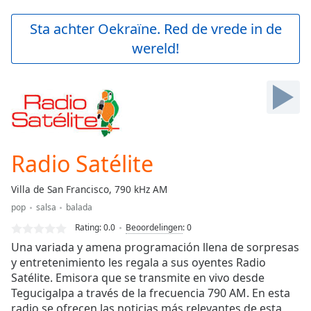
loading.
Play
Sta achter Oekraïne. Red de vrede in de
Video
wereld!
Play
Skip
Backward
Skip
Forward
Mute
Current
Time
0:00
Radio Satélite
/
Duration
-:-
Villa de San Francisco, 790 kHz AM
Loaded
:
pop
salsa
balada
0.00%
Stream
Rating:
0.0
Beoordelingen
:
0
Type
LIVE
Una variada y amena programación llena de sorpresas
Seek to
y entretenimiento les regala a sus oyentes Radio
live,
Satélite. Emisora que se transmite en vivo desde
currently
behind
Tegucigalpa a través de la frecuencia 790 AM. En esta
live
LIVE
radio se ofrecen las noticias más relevantes de esta