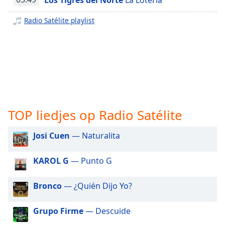
opens
subtitles
Radio Satélite playlist
settings
dialog
subtitles
off
,
selected
Audio
Track
TOP liedjes op Radio Satélite
Picture-
in-
Picture
Josi Cuen
— Naturalita
Fullscreen
This
KAROL G
— Punto G
is
a
modal
Bronco
— ¿Quién Dijo Yo?
window.
Grupo Firme
— Descuide
Beginning