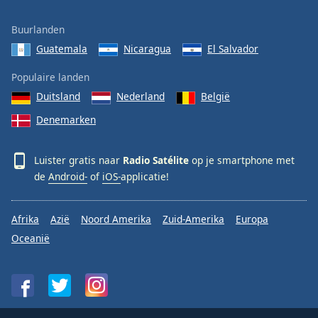
Buurlanden
Guatemala
Nicaragua
El Salvador
Populaire landen
Duitsland
Nederland
België
Denemarken
Luister gratis naar
Radio Satélite
op je smartphone met
de
Android-
of
iOS-
applicatie!
Afrika
Azië
Noord Amerika
Zuid-Amerika
Europa
Oceanië