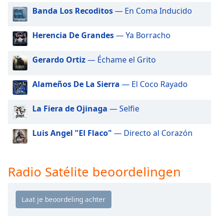
of
Banda Los Recoditos
— En Coma Inducido
dialog
window.
Herencia De Grandes
— Ya Borracho
Escape
will
cancel
Gerardo Ortiz
— Échame el Grito
and
close
Alameños De La Sierra
— El Coco Rayado
the
window.
La Fiera de Ojinaga
— Selfie
Text
Luis Angel "El Flaco"
— Directo al Corazón
Color
Opacity
Radio Satélite beoordelingen
Text
Background
Color