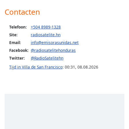
Contacten
Opacity
Telefoon:
+504 8989-1328
Caption
Site:
radiosatelite.hn
Area
Background
Email:
info@emisorasunidas.net
Color
Facebook:
@radiosatelitehonduras
Twitter:
@RadioSatelitehn
Opacity
Tijd in Villa de San Francisco
:
00:31
,
08.08.2026
Font
Size
Text
Edge
Style