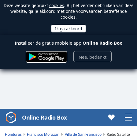
Deze website gebruikt
cookies
. Bij het verder gebruiken van deze
website, ga je akkoord met onze voorwaarden betreffende
cookies.
Installeer de gratis mobiele app
Online Radio Box
Nee, bedankt
Online Radio Box
Video
Player
is
Honduras
Francisco Morazán
Villa de San Francisco
Radio Satélite