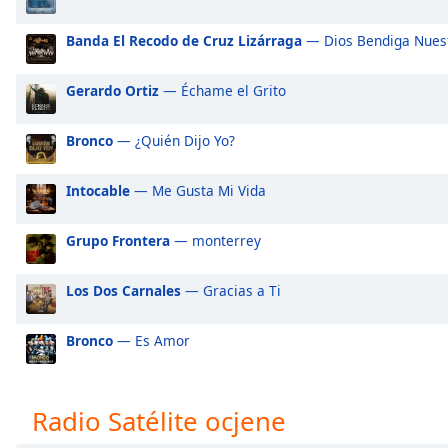
Audio
Track
Banda El Recodo de Cruz Lizárraga
— Dios Bendiga Nues
Picture-
in-
Gerardo Ortiz
— Échame el Grito
Picture
Fullscreen
This
Bronco
— ¿Quién Dijo Yo?
is
a
Intocable
— Me Gusta Mi Vida
modal
window.
Grupo Frontera
— monterrey
Beginning
Los Dos Carnales
— Gracias a Ti
of
dialog
window.
Bronco
— Es Amor
Escape
will
cancel
Radio Satélite ocjene
and
close