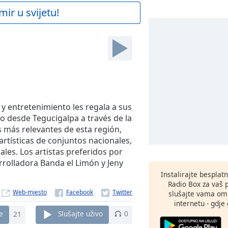
mir u svijetu!
M
 entretenimiento les regala a sus
vo desde Tegucigalpa a través de la
s más relevantes de esta región,
artísticas de conjuntos nacionales,
les. Los artistas preferidos por
Arrolladora Banda el Limón y Jeny
Instalirajte besplat
Radio Box za vaš 
Web-mjesto
slušajte vama omi
internetu - gdje 
e
21
Slušajte uživo
0