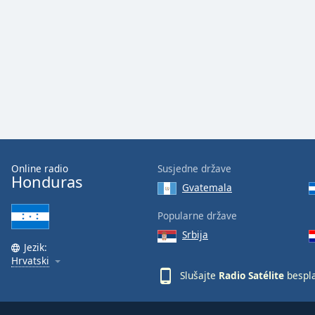
Color
Opacity
Font
Size
Text
Edge
Online radio
Susjedne države
Style
Honduras
Gvatemala
Font
Popularne države
Family
Srbija
Jezik:
Hrvatski
Reset
Slušajte
Radio Satélite
bespl
Done
Close
Modal