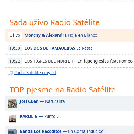
Chapters
Chapters
Sada uživo Radio Satélite
Descriptions
Monchy & Alexandra
Hoja en Blanco
Uživo
descriptions
off
,
LOS DOS DE TAMAULIPAS
La Resta
19:30
selected
LOS TIGRES DEL NORTE 1 - Enrique Iglesias feat Romeo
19:22
Subtitles
subtitles
Radio Satélite playlist
settings
,
opens
TOP pjesme na Radio Satélite
subtitles
settings
Josi Cuen
— Naturalita
dialog
subtitles
KAROL G
— Punto G
off
,
selected
Banda Los Recoditos
— En Coma Inducido