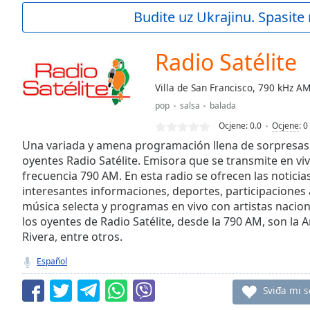
Current
Budite uz Ukrajinu. Spasite 
Time
0:00
/
Duration
-:-
Radio Satélite
Loaded
:
0.00%
Villa de San Francisco, 790 kHz A
0:00
pop
salsa
balada
Stream
Type
LIVE
Ocjene:
0.0
Ocjene
:
0
Seek to
Una variada y amena programación llena de sorpresas y
live,
oyentes Radio Satélite. Emisora que se transmite en vi
currently
frecuencia 790 AM. En esta radio se ofrecen las noticia
behind
live
LIVE
interesantes informaciones, deportes, participaciones 
Remaining
música selecta y programas en vivo con artistas naciona
Time
-
los oyentes de Radio Satélite, desde la 790 AM, son la 
-:-
Rivera, entre otros.
1x
Español
Playback
Rate
Sviđa mi s