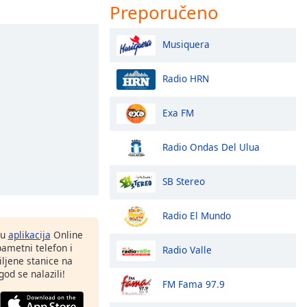
Preporučeno
Musiquera
Radio HRN
Exa FM
Radio Ondas Del Ulua
SB Stereo
Radio El Mundo
nu
aplikacija
Online
pametni telefon i
Radio Valle
ljene stanice na
god se nalazili!
FM Fama 97.9