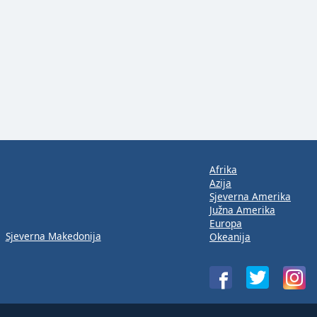
Afrika
Azija
Sjeverna Amerika
Južna Amerika
Europa
Sjeverna Makedonija
Okeanija