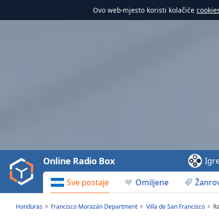
Ovo web-mjesto koristi kolačiće
cookie
Video
Player
is
loading.
Play
Video
Online Radio Box
Igr
Play
Skip
Sve postaje
Omiljene
Žanrov
Backward
Skip
Forward
Honduras
Francisco Morazán Department
Villa de San Francisco
Ra
Mute