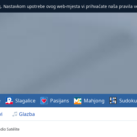
s
. Nastavkom upotrebe ovog web-mjesta vi prihvaćate naša pravila v
e
Slagalice
Pasijans
Mahjong
Sudoku
i
Glazba
dio Satélite