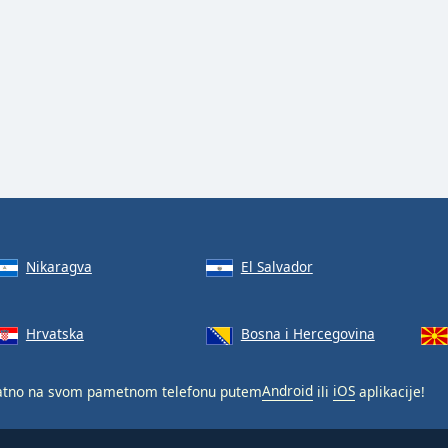
Nikaragva
El Salvador
Hrvatska
Bosna i Hercegovina
atno na svom pametnom telefonu putem
Android
ili
iOS
aplikacije!