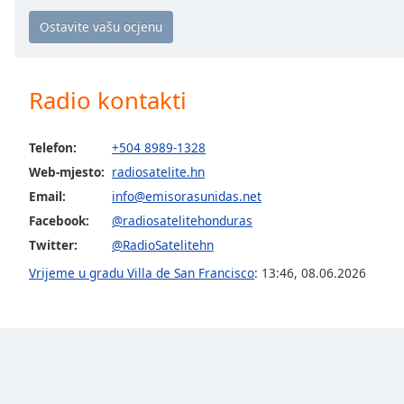
the
window.
Text
Radio kontakti
Color
Telefon:
+504 8989-1328
Opacity
Web-mjesto:
radiosatelite.hn
Email:
info@emisorasunidas.net
Text
Facebook:
@radiosatelitehonduras
Background
Color
Twitter:
@RadioSatelitehn
Vrijeme u gradu Villa de San Francisco
:
13:46
,
08.06.2026
Opacity
Caption
Area
Background