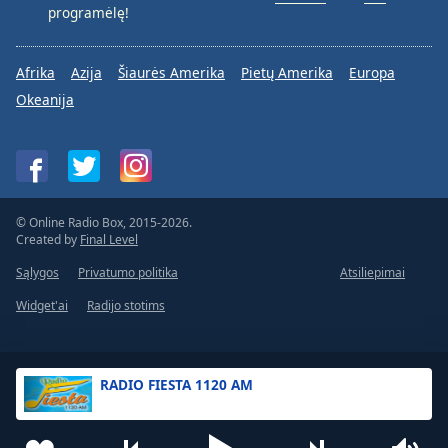
programėlę!
Afrika
Azija
Šiaurės Amerika
Pietų Amerika
Europa
Okeanija
© Online Radio Box, 2015-2026.
Created by
Final Level
Sąlygos
Privatumo politika
Atsiliepimai
Widget'ai
Radijo stotims
RADIO FIESTA 1120 AM