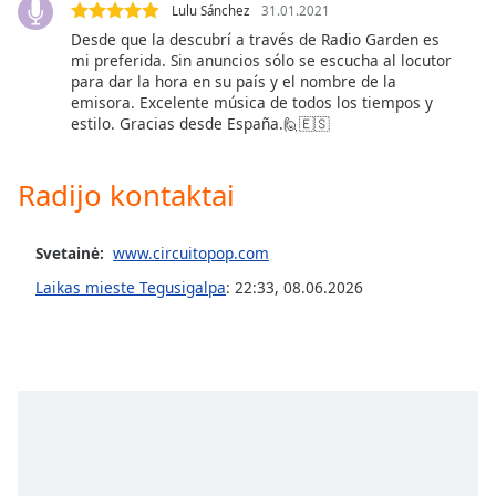
Lulu Sánchez
31.01.2021
subtitles
Desde que la descubrí a través de Radio Garden es
settings
mi preferida. Sin anuncios sólo se escucha al locutor
dialog
para dar la hora en su país y el nombre de la
subtitles
emisora. Excelente música de todos los tiempos y
off
,
estilo. Gracias desde España.🙋🇪🇸
selected
Radijo kontaktai
Audio
Track
Picture-
Svetainė:
www.circuitopop.com
in-
Picture
Laikas mieste Tegusigalpa
:
22:33
,
08.06.2026
Fullscreen
This
is
a
modal
window.
Beginning