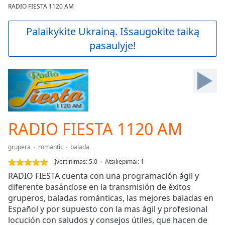
loading.
RADIO FIESTA 1120 AM
Play
Video
Palaikykite Ukrainą. Išsaugokite taiką
Play
pasaulyje!
Skip
Backward
Skip
Forward
Mute
Current
Time
0:00
/
RADIO FIESTA 1120 AM
Duration
-:-
Loaded
:
grupera
romantic
balada
0.00%
Stream
Įvertinimas:
5.0
Atsiliepimai
:
1
Type
LIVE
RADIO FIESTA cuenta con una programación ágil y
Seek to
diferente basándose en la transmisión de éxitos
live,
gruperos, baladas románticas, las mejores baladas en
currently
behind
Español y por supuesto con la mas ágil y profesional
live
LIVE
locución con saludos y consejos útiles, que hacen de