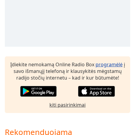
of
dialog
window.
Escape
will
cancel
and
close
the
window.
Įdiekite nemokamą Online Radio Box
programėlė
į
savo išmanųjį telefoną ir klausykitės mėgstamų
Text
radijo stočių internetu – kad ir kur būtumėte!
Color
Opacity
kiti pasirinkimai
Text
Background
Color
Rekomenduojama