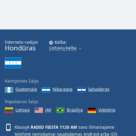
Interneto radijas
Kalba:
Hondūras
Lietuvių kalba
Kaimyninės šalys
Gvatemala
Nikaragva
Salvadoras
Populiarios šalys
Lietuva
JAV
Brazilija
Vokietija
Klausyk
RADIO FIESTA 1120 AM
savo išmaniajame
telefone nemokamai naudodamas
Android
arba
iOS