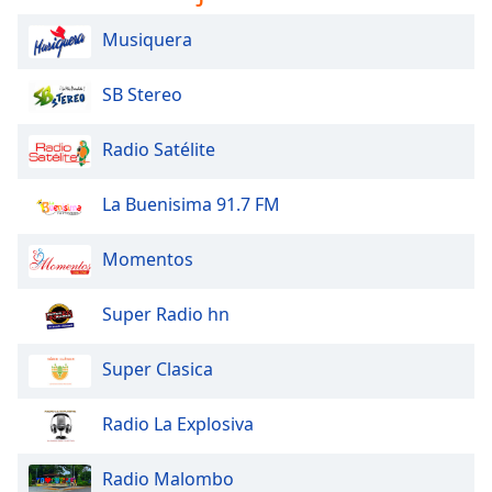
Musiquera
Opacity
SB Stereo
Caption
Area
Radio Satélite
Background
Color
La Buenisima 91.7 FM
Opacity
Momentos
Font
Super Radio hn
Size
Super Clasica
Text
Edge
Radio La Explosiva
Style
Radio Malombo