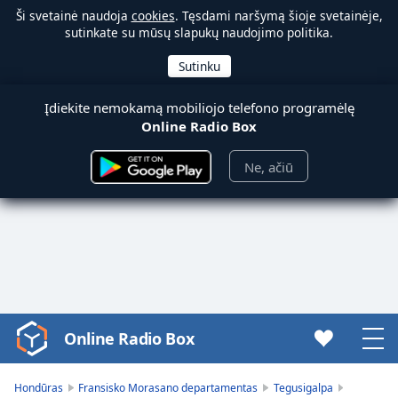
Ši svetainė naudoja
cookies
. Tęsdami naršymą šioje svetainėje,
sutinkate su mūsų slapukų naudojimo politika.
Įdiekite nemokamą mobiliojo telefono programėlę
Online Radio Box
Ne, ačiū
Online Radio Box
Video
Player
is
Hondūras
Fransisko Morasano departamentas
Tegusigalpa