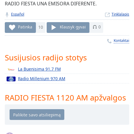
Remaining
RADIO FIESTA UNA EMISORA DIFERENTE.
Time
-
-:-
Español
Tinklalapis
1x
Patinka
10
Klausyk gyvai
0
Playback
Rate
Kontaktai
Chapters
Susijusios radijo stotys
Chapters
La Buenisima 91.7 FM
Descriptions
Radio Millenium 970 AM
descriptions
off
,
RADIO FIESTA 1120 AM apžvalgos
selected
Subtitles
subtitles
settings
,
opens