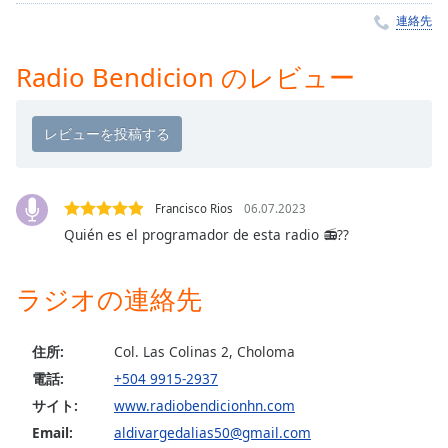
Remaining
連絡先
Time
-
-:-
Radio Bendicion のレビュー
1x
Playback
Rate
Chapters
Francisco Rios
06.07.2023
Chapters
Quién es el programador de esta radio 📻??
Descriptions
ラジオの連絡先
descriptions
off
,
selected
住所:
Col. Las Colinas 2, Choloma
電話:
+504 9915-2937
Subtitles
サイト:
www.radiobendicionhn.com
subtitles
Email:
aldivargedalias50@gmail.com
settings
,