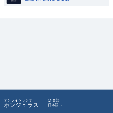
Font
Family
Reset
Done
Close
Modal
Dialog
End
of
dialog
window.
オンラインラジオ
言語:
ホンジュラス
日本語