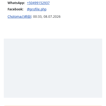
WhatsApp:
+50499152937
opens
subtitles
Facebook:
@profile.php
settings
Cholomaの時刻
:
00:33
,
08.07.2026
dialog
subtitles
off
,
selected
Audio
Track
Picture-
in-
Picture
Fullscreen
This
is
a
modal
window.