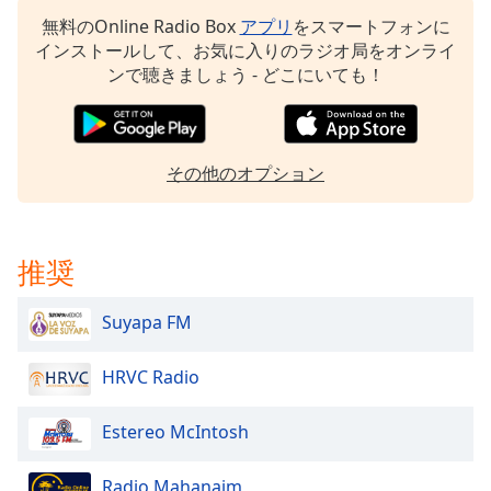
Beginning
無料のOnline Radio Box
アプリ
をスマートフォンに
of
インストールして、お気に入りのラジオ局をオンライ
dialog
ンで聴きましょう - どこにいても！
window.
Escape
will
cancel
and
その他のオプション
close
the
window.
推奨
Text
Color
Suyapa FM
HRVC Radio
Opacity
Estereo McIntosh
Text
Background
Radio Mahanaim