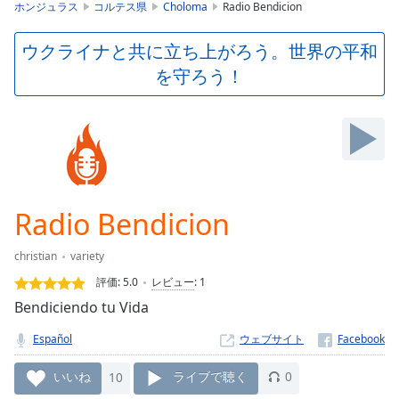
is
ホンジュラス
コルテス県
Choloma
Radio Bendicion
loading.
Play
ウクライナと共に立ち上がろう。世界の平和
Video
を守ろう！
Play
Skip
Backward
Skip
Forward
Mute
Current
Time
0:00
Radio Bendicion
/
Duration
-:-
christian
variety
Loaded
:
0.00%
評価:
5.0
レビュー
:
1
Stream
Bendiciendo tu Vida
Type
LIVE
Español
ウェブサイト
Seek to
live,
currently
いいね
10
ライブで聴く
0
behind
live
LIVE