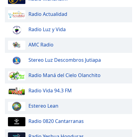
Color
Radio Actualidad
Opacity
Radio Luz y Vida
Caption
Area
AMC Radio
Background
Color
Stereo Luz Descombros Jutiapa
Opacity
Radio Maná del Cielo Olanchito
Radio Vida 94.3 FM
Font
Size
Estereo Lean
Text
Radio 0820 Cantarranas
Edge
Style
Radio Yeshua Honduras