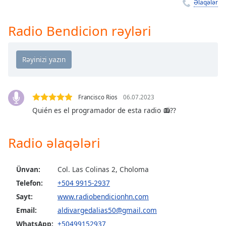
Remaining
Əlaqələr
Time
-
-:-
Radio Bendicion rəyləri
1x
Playback
Rate
Chapters
Francisco Rios
06.07.2023
Chapters
Quién es el programador de esta radio 📻??
Descriptions
Radio əlaqələri
descriptions
off
,
selected
Ünvan:
Col. Las Colinas 2, Choloma
Telefon:
+504 9915-2937
Subtitles
Sayt:
www.radiobendicionhn.com
subtitles
Email:
aldivargedalias50@gmail.com
settings
,
WhatsApp:
+50499152937