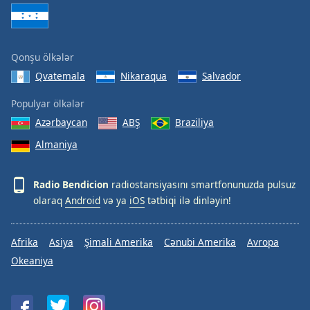
Qonşu ölkələr
Qvatemala
Nikaraqua
Salvador
Populyar ölkələr
Azərbaycan
ABŞ
Braziliya
Almaniya
Radio Bendicion
radiostansiyasını smartfonunuzda pulsuz
olaraq
Android
və ya
iOS
tətbiqi ilə dinləyin!
Afrika
Asiya
Şimali Amerika
Cənubi Amerika
Avropa
Okeaniya