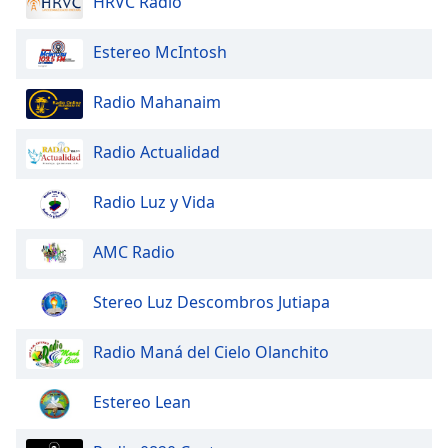
HRVC Radio
Opacity
Estereo McIntosh
Radio Mahanaim
Caption
Area
Background
Radio Actualidad
Color
Radio Luz y Vida
Opacity
AMC Radio
Font
Stereo Luz Descombros Jutiapa
Size
Radio Maná del Cielo Olanchito
Text
Edge
Estereo Lean
Style