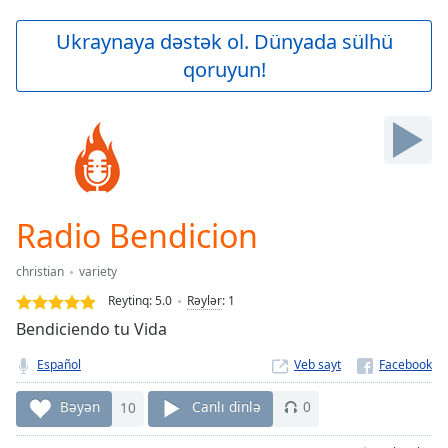
loading.
Play
Ukraynaya dəstək ol. Dünyada sülhü
Video
qoruyun!
Play
Skip
Backward
Skip
Forward
Mute
Current
Time
0:00
Radio Bendicion
/
Duration
-:-
christian
variety
Loaded
:
0.00%
Reytinq:
5.0
Rəylər
:
1
Stream
Bendiciendo tu Vida
Type
LIVE
Español
Veb sayt
Seek to
live,
currently
Bəyən
10
Canlı dinlə
0
behind
live
LIVE