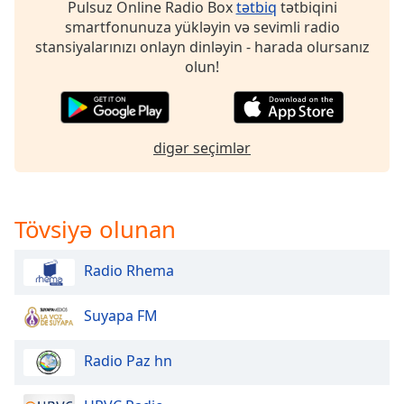
Pulsuz Online Radio Box
tətbiq
tətbiqini
of
smartfonunuza yükləyin və sevimli radio
dialog
stansiyalarınızı onlayn dinləyin - harada olursanız
window.
olun!
Escape
will
cancel
and
close
digər seçimlər
the
window.
Tövsiyə olunan
Text
Color
Radio Rhema
Opacity
Suyapa FM
Text
Radio Paz hn
Background
Color