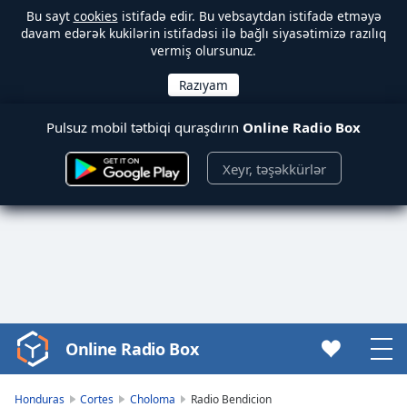
Bu sayt
cookies
istifadə edir. Bu vebsaytdan istifadə etməyə
davam edərək kukilərin istifadəsi ilə bağlı siyasətimizə razılıq
vermiş olursunuz.
Pulsuz mobil tətbiqi quraşdırın
Online Radio Box
Xeyr, təşəkkürlər
Online Radio Box
Video
Player
is
Honduras
Cortes
Choloma
Radio Bendicion