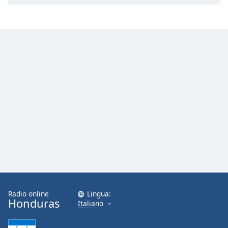
Font
Family
Reset
Done
Close
Modal
Dialog
End
of
dialog
window.
Radio online
Lingua:
Honduras
Italiano