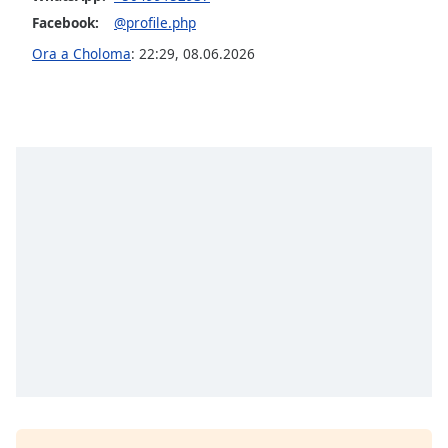
opens
subtitles
Facebook:
@profile.php
settings
Ora a Choloma
:
22:29
,
08.06.2026
dialog
subtitles
off
,
selected
Audio
Track
Picture-
in-
Picture
Fullscreen
This
is
a
modal
window.
Beginning