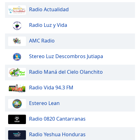
Radio Actualidad
Opacity
Radio Luz y Vida
Caption
Area
AMC Radio
Background
Color
Stereo Luz Descombros Jutiapa
Opacity
Radio Maná del Cielo Olanchito
Radio Vida 94.3 FM
Font
Size
Estereo Lean
Text
Radio 0820 Cantarranas
Edge
Style
Radio Yeshua Honduras