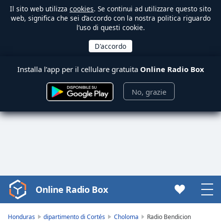
Il sito web utilizza
cookies
. Se continui ad utilizzare questo sito
web, significa che sei d’accordo con la nostra politica riguardo
l’uso di questi cookie.
Installa l’app per il cellulare gratuita
Online Radio Box
No, grazie
Online Radio Box
Video
Player
is
Honduras
dipartimento di Cortés
Choloma
Radio Bendicion