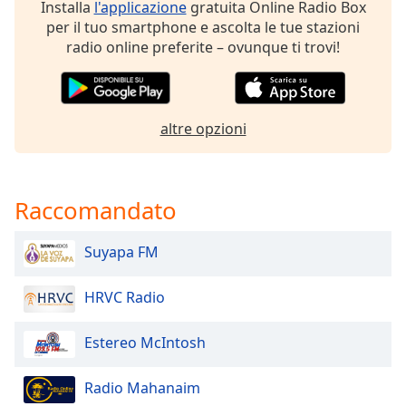
Installa
l'applicazione
gratuita Online Radio Box
of
per il tuo smartphone e ascolta le tue stazioni
dialog
radio online preferite – ovunque ti trovi!
window.
Escape
will
cancel
and
altre opzioni
close
the
window.
Raccomandato
Text
Color
Suyapa FM
HRVC Radio
Opacity
Estereo McIntosh
Text
Background
Radio Mahanaim
Color