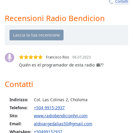
Remaining
Contatti
Time
-
-:-
Recensioni Radio Bendicion
1x
Playback
Rate
Chapters
Francisco Rios
06.07.2023
Chapters
Quién es el programador de esta radio 📻??
Descriptions
Contatti
descriptions
off
,
selected
Indirizzo:
Col. Las Colinas 2, Choloma
Telefono:
+504 9915-2937
Subtitles
Sito:
www.radiobendicionhn.com
subtitles
Email:
aldivargedalias50@gmail.com
settings
,
WhatsApp:
+50499152937