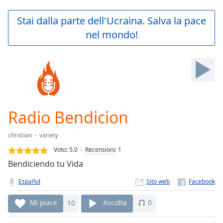
loading.
Play
Stai dalla parte dell'Ucraina. Salva la pace
Video
nel mondo!
Play
Skip
Backward
Skip
Forward
Mute
Current
Time
0:00
Radio Bendicion
/
Duration
-:-
christian
variety
Loaded
:
0.00%
Voto:
5.0
Recensioni
:
1
Stream
Bendiciendo tu Vida
Type
LIVE
Español
Sito web
Seek to
live,
currently
Mi piace
10
Ascolta
0
behind
live
LIVE