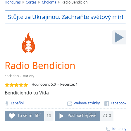
is
Honduras
Cortés
Choloma
Radio Bendicion
loading.
Play
Stůjte za Ukrajinou. Zachraňte světový mír!
Video
Play
Skip
Backward
Skip
Forward
Mute
Current
Radio Bendicion
Time
0:00
/
christian
variety
Duration
-:-
Hodnocení:
5.0
Recenze
:
1
Loaded
:
Bendiciendo tu Vida
0.00%
Stream
Español
Webové stránky
Type
LIVE
Seek to
To se mi líbí
10
Poslouchej živě
0
live,
currently
behind
Kontakty
live
LIVE