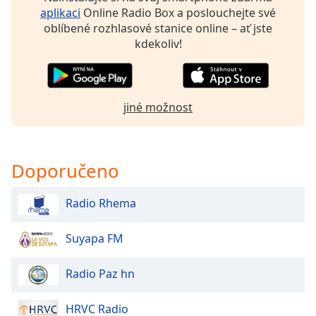
Beginning
aplikaci
Online Radio Box a poslouchejte své
of
oblíbené rozhlasové stanice online – ať jste
dialog
kdekoliv!
window.
Escape
will
cancel
jiné možnost
and
close
the
window.
Doporučeno
Text
Radio Rhema
Color
Suyapa FM
Opacity
Radio Paz hn
Text
Background
HRVC Radio