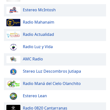
Color
Estereo McIntosh
Opacity
Radio Mahanaim
Caption
Radio Actualidad
Area
Background
Color
Radio Luz y Vida
AMC Radio
Opacity
Stereo Luz Descombros Jutiapa
Font
Size
Radio Maná del Cielo Olanchito
Text
Estereo Lean
Edge
Style
Radio 0820 Cantarranas