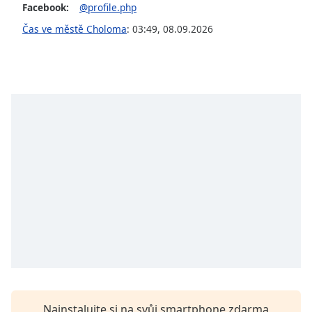
Facebook:
@profile.php
opens
subtitles
Čas ve městě Choloma
:
03:49
,
08.09.2026
settings
dialog
subtitles
off
,
selected
Audio
Track
Picture-
in-
Picture
Fullscreen
This
is
a
modal
window.
Nainstalujte si na svůj smartphone zdarma