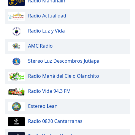
Radio Mahanaim
Opacity
Radio Actualidad
Radio Luz y Vida
Caption
Area
Background
AMC Radio
Color
Stereo Luz Descombros Jutiapa
Opacity
Radio Maná del Cielo Olanchito
Font
Radio Vida 94.3 FM
Size
Estereo Lean
Text
Edge
Radio 0820 Cantarranas
Style