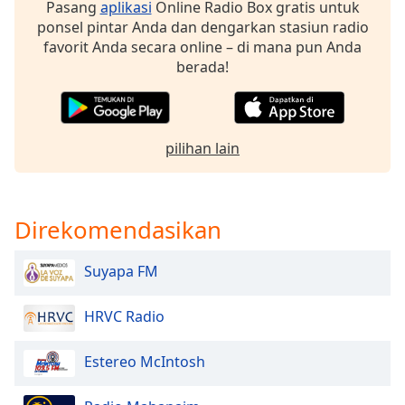
Pasang
aplikasi
Online Radio Box gratis untuk
of
ponsel pintar Anda dan dengarkan stasiun radio
dialog
favorit Anda secara online – di mana pun Anda
window.
berada!
Escape
will
cancel
and
close
pilihan lain
the
window.
Direkomendasikan
Text
Color
Suyapa FM
Opacity
HRVC Radio
Text
Estereo McIntosh
Background
Color