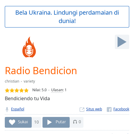
loading.
Play
Bela Ukraina. Lindungi perdamaian di
Video
dunia!
Play
Skip
Backward
Skip
Forward
Mute
Current
Time
0:00
Radio Bendicion
/
Duration
-:-
christian
variety
Loaded
:
0.00%
Nilai:
5.0
Ulasan
:
1
Stream
Bendiciendo tu Vida
Type
LIVE
Español
Situs web
Seek to
live,
currently
Sukai
10
Putar
0
behind
live
LIVE