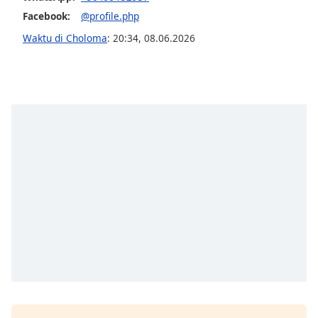
opens
subtitles
Facebook:
@profile.php
settings
Waktu di Choloma
:
20:34
,
08.06.2026
dialog
subtitles
off
,
selected
Audio
Track
Picture-
in-
Picture
Fullscreen
This
is
a
modal
window.
Beginning