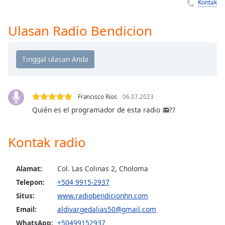
Remaining
Kontak
Time
-
-:-
Ulasan Radio Bendicion
1x
Playback
Rate
Chapters
Francisco Rios
06.07.2023
Chapters
Quién es el programador de esta radio 📻??
Descriptions
Kontak radio
descriptions
off
,
selected
Alamat:
Col. Las Colinas 2, Choloma
Telepon:
+504 9915-2937
Subtitles
Situs:
www.radiobendicionhn.com
subtitles
Email:
aldivargedalias50@gmail.com
settings
,
WhatsApp:
+50499152937