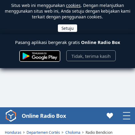
Situs web ini menggunakan
cookies
. Dengan melanjutkan
menggunakan situs web ini, Anda setuju dengan kebijakan kami
terkait dengan penggunaan cookies.
Pasang aplikasi bergerak gratis
Online Radio Box
Tidak, terima kasih
Online Radio Box
Video
Player
is
Honduras
Departemen Cortés
Choloma
Radio Bendicion