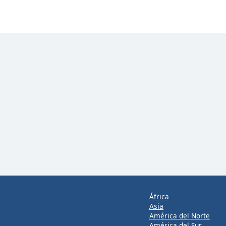
África
Asia
América del Norte
América del Sur