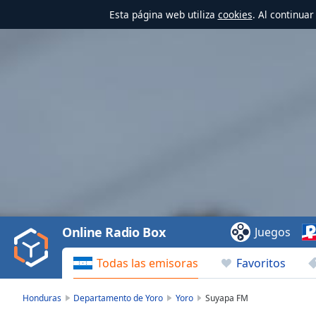
Esta página web utiliza
cookies
. Al continua
Video
Player
is
loading.
Play
Video
Online Radio Box
Juegos
Play
Skip
Todas las emisoras
Favoritos
Backward
Skip
Forward
Honduras
Departamento de Yoro
Yoro
Suyapa FM
Mute