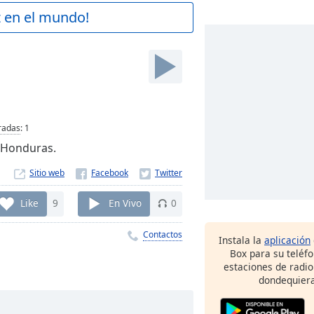
z en el mundo!
radas
:
1
 Honduras.
Sitio web
Like
9
En Vivo
0
Contactos
Instala la
aplicación
Box para su teléf
estaciones de radio
dondequiera