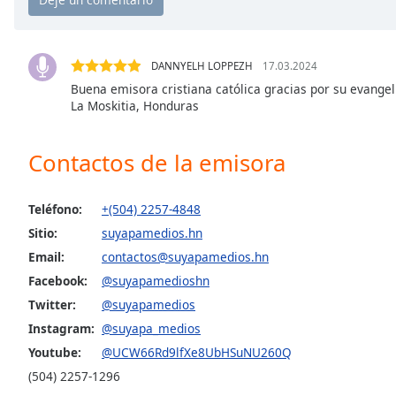
Chapters
Chapters
DANNYELH LOPPEZH
17.03.2024
Descriptions
Buena emisora cristiana católica gracias por su evangel
descriptions
La Moskitia, Honduras
off
,
selected
Contactos de la emisora
Subtitles
Teléfono:
+(504) 2257-4848
subtitles
settings
,
Sitio:
suyapamedios.hn
opens
Email:
contactos@suyapamedios.hn
subtitles
Facebook:
@suyapamedioshn
settings
Twitter:
@suyapamedios
dialog
Instagram:
@suyapa_medios
subtitles
off
,
Youtube:
@UCW66Rd9lfXe8UbHSuNU260Q
selected
(504) 2257-1296