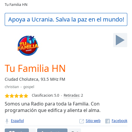
loading.
Tu Familia HN
Play
Video
Apoya a Ucrania. Salva la paz en el mundo!
Play
Skip
Backward
Skip
Forward
Mute
Current
Time
0:00
Tu Familia HN
/
Duration
-:-
Ciudad Choluteca, 93.5 MHz FM
Loaded
:
christian
gospel
0.00%
Stream
Clasificacion:
5.0
Retiradas
:
2
Type
LIVE
Somos una Radio para toda la Familia. Con
Seek to
programación que edifica y alienta el alma.
live,
currently
Español
Sitio web
behind
live
LIVE