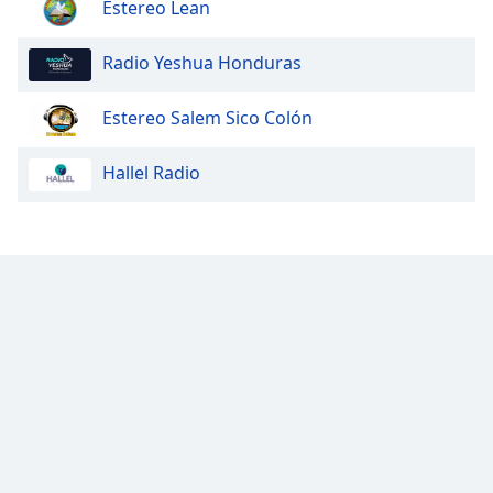
Estereo Lean
Font
Family
Radio Yeshua Honduras
Reset
Estereo Salem Sico Colón
Done
Close
Hallel Radio
Modal
Dialog
End
of
dialog
window.