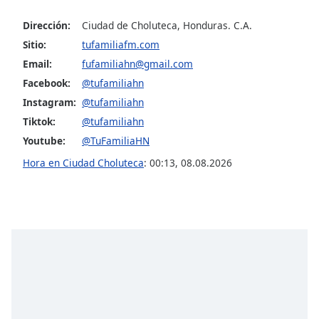
opens
subtitles
Dirección:
Ciudad de Choluteca, Honduras. C.A.
settings
Sitio:
tufamiliafm.com
dialog
subtitles
Email:
fufamiliahn@gmail.com
off
,
Facebook:
@tufamiliahn
selected
Instagram:
@tufamiliahn
Tiktok:
@tufamiliahn
Audio
Track
Youtube:
@TuFamiliaHN
Picture-
Hora en Ciudad Choluteca
:
00:13
,
08.08.2026
in-
Picture
Fullscreen
This
is
a
modal
window.
Beginning