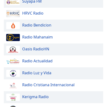
Suyapa FM
Opacity
HRVC Radio
Caption
Radio Bendicion
Area
Background
Radio Mahanaim
Color
Oasis RadioHN
Opacity
Radio Actualidad
Font
Radio Luz y Vida
Size
Radio Cristiana Internacional
Text
Edge
Kerigma Radio
Style