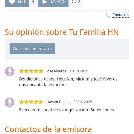
Remaining
Like
3
En Vivo
0
Time
-
-:-
Contactos
1x
Su opinión sobre Tu Familia HN
Playback
Rate
Chapters
Chapters
Jose Riveros
20.10.2025
Descriptions
Bendiciones desde Houston, Miriam y José Riveros,
descriptions
nos encanta la estación.
off
,
selected
Harvyn Espinal
09.06.2025
Execelente canal de evangelización. Bendiciones
Subtitles
subtitles
Contactos de la emisora
settings
,