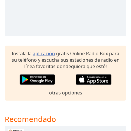
of
dialog
window.
Escape
will
cancel
and
close
Instala la
aplicación
gratis Online Radio Box para
the
su teléfono y escucha sus estaciones de radio en
window.
línea favoritas dondequiera que esté!
Text
Color
otras opciones
Opacity
Text
Recomendado
Background
Color