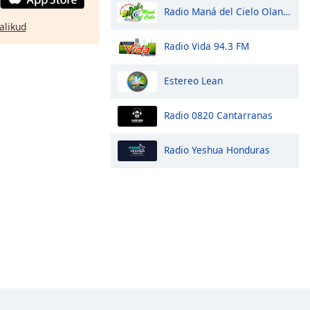
Radio Maná del Cielo Olanchito
alikud
Radio Vida 94.3 FM
Estereo Lean
Radio 0820 Cantarranas
Radio Yeshua Honduras