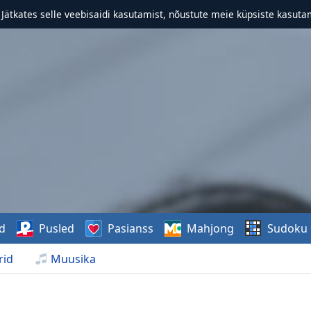
. Jätkates selle veebisaidi kasutamist, nõustute meie küpsiste kasutam
d
Pusled
Pasianss
Mahjong
Sudoku
rid
Muusika