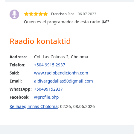
Chapters
Chapters
Francisco Rios
06.07.2023
Quién es el programador de esta radio 📻??
Descriptions
descriptions
Raadio kontaktid
off
,
selected
Aadress:
Col. Las Colinas 2, Choloma
Subtitles
Telefon:
+504 9915-2937
subtitles
Said:
www.radiobendicionhn.com
settings
,
Email:
aldivargedalias50@gmail.com
opens
WhatsApp:
+50499152937
subtitles
Facebook:
@profile.php
settings
dialog
Kellaaeg linnas Choloma
:
02:26
,
08.06.2026
subtitles
off
,
selected