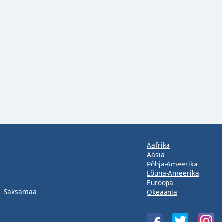
Aafrika
Aasia
Põhja-Ameerika
Lõuna-Ameerika
Euroopa
Saksamaa
Okeaania