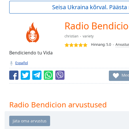
Current
Seisa Ukraina kõrval. Pääst
Time
0:00
/
Duration
-:-
Radio Bendici
Loaded
:
0.00%
christian
variety
0:00
Hinnang:
5.0
Arvustu
Stream
Type
Bendiciendo tu Vida
LIVE
Seek to
Español
live,
currently
behind
Mee
live
LIVE
Remaining
Time
-
-:-
Radio Bendicion arvustused
1x
Playback
Rate