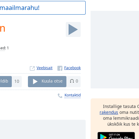
a maailmarahu!
on
sed
:
1
Veebisait
ldib
10
Kuula otse
0
Kontaktid
Installige tasuta
rakendus
oma nutit
oma lemmikraadi
ükskõik kus te ka