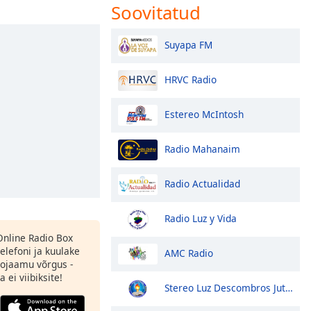
Soovitatud
Suyapa FM
HRVC Radio
Estereo McIntosh
Radio Mahanaim
Radio Actualidad
Radio Luz y Vida
 Online Radio Box
elefoni ja kuulake
AMC Radio
ojaamu võrgus -
 ei viibiksite!
Stereo Luz Descombros Jutiapa