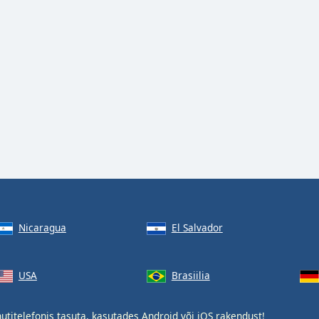
Nicaragua
El Salvador
USA
Brasiilia
titelefonis tasuta, kasutades
Android
või
iOS
rakendust!