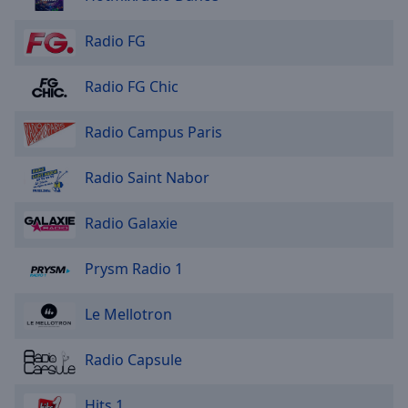
NRJ Les hits N1
Radio FG
NRJ Flashback
NRJ 10 Ans de Hits
Radio FG Chic
NRJ DJ Bens
Radio Campus Paris
NRJ 10 000 Hits
NRJ 500 Hits Dance
Radio Saint Nabor
NRJ 500 Hits de L'ete
NRJ Latino 2025
Radio Galaxie
NRJ Hitlist
Prysm Radio 1
NRJ Electro Chill
NRJ Dance 2025
Le Mellotron
NRJ Ibiza
Radio Capsule
NRJ Urban Hits 25
NRJ Classic Hits
Hits 1