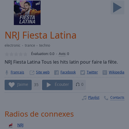
Skip
Forward
Mute
Current
Time
0:00
NRJ Fiesta Latina
/
Duration
-:-
electronic
trance
techno
Loaded
:
0.00%
Évaluation:
0.0
Avis
:
0
Stream
NRJ Fiesta Latina Tous les hits latin pour faire la fête.
Type
LIVE
Français
Site web
Seek to
live,
currently
J’aime
35
Écouter
0
behind
live
LIVE
Remaining
Playlist
Contacts
Time
-
-:-
Radios de connexes
1x
NRJ