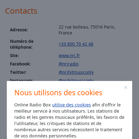
NRJ R'n'B
Area
Contacts
Background
NRJ Hip Hop RnB Hits
Color
NRJ Rock
22 rue boileau, 75016 Paris,
Adresse:
NRJ At Work
France
Opacity
NRJ David Guetta
Numéro de
+33 800 70 42 48
téléphone:
NRJ Metal
Font
Site:
www.nrj.fr
Size
NRJ Lounge
Facebook:
@nrjradio
NRJ Relax
Twitter:
@nrjhitmusiconly
Text
NRJ Urban Hits
Instagram:
@nrjhitmusiconly
Edge
Tiktok:
@nrj
Nous utilisons des cookies
NRJ Gangsta Rap
Style
Youtube:
@featured
NRJ R'n'B FR
Online Radio Box
utilise des cookies
afin d'offrir le
Heure à Paris
:
18:37
,
08.08.2026
Font
NRJ Classic Rap US
meilleur service à nos utilisateurs. Les stations de
Family
radio et les genres musicaux préférés, les favoris de
NRJ Classic RnB
l'utilisateur, les critiques de stations et de
nombreux autres services nécessitent le traitement
NRJ Classic Rock
Reset
de vos données personnelles.