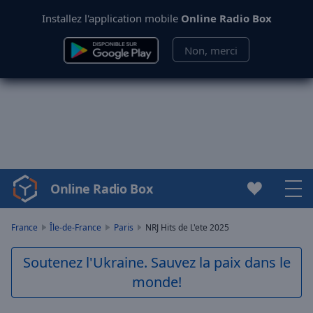
Installez l'application mobile
Online Radio Box
Non, merci
Online Radio Box
Video
Player
is
France
Île-de-France
Paris
NRJ Hits de L'ete 2025
loading.
Play
Soutenez l'Ukraine. Sauvez la paix dans le
Video
monde!
Play
Skip
Backward