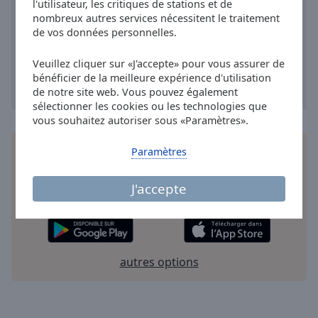
l'utilisateur, les critiques de stations et de
Area
NRJ Funky
nombreux autres services nécessitent le traitement
Background
NRJ Pop
de vos données personnelles.
Color
NRJ R'n'B
Veuillez cliquer sur «J'accepte» pour vous assurer de
NRJ Hip Hop RnB Hits
bénéficier de la meilleure expérience d'utilisation
Opacity
de notre site web. Vous pouvez également
NRJ Rock
sélectionner les cookies ou les technologies que
Font
vous souhaitez autoriser sous «Paramètres».
NRJ At Work
Size
NRJ David Guetta
Installez
l'application
gratuite Online Radio Box
Paramètres
pour votre téléphone intelligent et d'écouter vos
NRJ Metal
Text
stations de radio préférées en ligne où que vous
J'accepte
Edge
NRJ Lounge
soyez!
Style
NRJ Relax
NRJ Urban Hits
Font
autres options
NRJ Gangsta Rap
Family
NRJ R'n'B FR
NRJ Classic Rap US
Reset