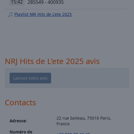
NRJ Club Hits
15:42
285549 - 400935
selected
NRJ Hits Remix
Playlist NRJ Hits de L'ete 2025
Audio
NRJ Dance Hits
Track
NRJ RAI
Picture-
in-
NRJ Fiesta
Picture
NRJ Latino Hits
Fullscreen
This
NRJ Hits de L'ete 2025 avis
NRJ Dance 90
is
NRJ Techno Story
a
modal
NRJ Chill
window.
NRJ Reggae
Beginning
NRJ Zouk
Contacts
of
NRJ Made In France
dialog
window.
NRJ Nouveautes Francaises
22 rue boileau, 75016 Paris,
Adresse:
Escape
France
NRJ French Hits
will
Numéro de