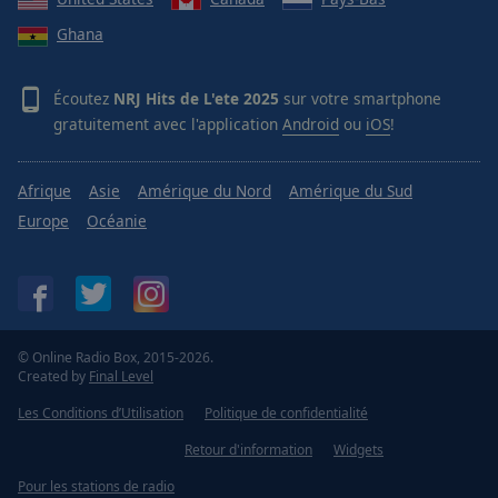
Ghana
NRJ Classic Hits
NRJ Nouveaux Hits Dance
Écoutez
NRJ Hits de L'ete 2025
sur votre smartphone
NRJ Nouveautes Rap Fr
gratuitement avec l'application
Android
ou
iOS
!
NRJ Linkin Park
Afrique
Asie
Amérique du Nord
Amérique du Sud
Europe
Océanie
© Online Radio Box, 2015-2026.
Created by
Final Level
Les Conditions d’Utilisation
Politique de confidentialité
Retour d'information
Widgets
Pour les stations de radio