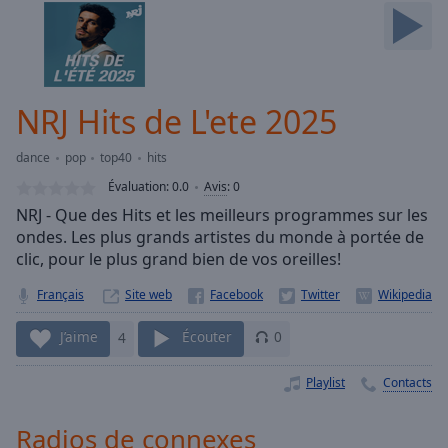
Skip
Forward
Mute
Current
Time
0:00
NRJ Hits de L'ete 2025
/
Duration
-:-
dance
pop
top40
hits
Loaded
:
0.00%
Évaluation:
0.0
Avis
:
0
Stream
NRJ - Que des Hits et les meilleurs programmes sur les
Type
LIVE
ondes. Les plus grands artistes du monde à portée de
Seek to
clic, pour le plus grand bien de vos oreilles!
live,
currently
Français
Site web
behind
live
LIVE
Remaining
J’aime
4
Écouter
0
Time
-
-:-
Playlist
Contacts
1x
Radios de connexes