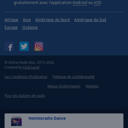
gratuitement avec l'application
Android
ou
iOS
!
Afrique
Asie
Amérique du Nord
Amérique du Sud
Europe
Océanie
© Online Radio Box, 2015-2026.
Created by
Final Level
Les Conditions d’Utilisation
Politique de confidentialité
Retour d'information
Widgets
Pour les stations de radio
Hotmixradio Dance