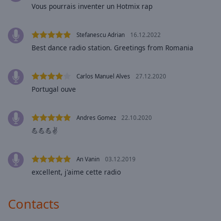
Vous pourrais inventer un Hotmix rap
selected
Hotmixradio Classical
Hotmixradio Latino
Audio
Stefanescu Adrian
16.12.2022
Track
Hotmixradio Sport Hits
Best dance radio station. Greetings from Romania
Picture-
Hotmixradio Christmas
in-
Picture
Hotmixradio Zen
Carlos Manuel Alves
27.12.2020
Fullscreen
Portugal ouve
Hotmixradio Love
This
is
Hotmixradio 2010
a
Andres Gomez
22.10.2020
Hotmixradio Acoustic Chill
modal
💪💪💪✌
window.
Hotmixradio Afro Beats
Hotmixradio Balearic Vibes
Beginning
Аn Vanin
03.12.2019
of
Hotmixradio BBQ
excellent, j'aime cette radio
dialog
Hotmixradio Blues
window.
Contacts
Escape
Hotmixradio China
will
Hotmixradio Classic House