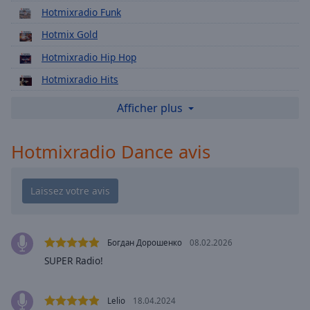
Playback
Hotmixradio Funk
Rate
Hotmix Gold
Chapters
Hotmixradio Hip Hop
Chapters
Hotmixradio Hits
Descriptions
Hotmixradio Lounge
Afficher plus
descriptions
Hotmixradio Cocktail
off
,
Hotmixradio Dance avis
selected
Hotmixradio New
Hotmixradio Rock
Subtitles
Hotmixradio Sunny
subtitles
Hotmixradio Platinum
settings
,
opens
Hotmixradio 90s
Богдан Дорошенко
08.02.2026
subtitles
Hotmixradio 2000
SUPER Radio!
settings
dialog
Hotmixradio 80s
subtitles
Lelio
18.04.2024
Hotmixradio Babymixradio
off
,