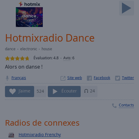
Skip
Forward
Mute
Current
Time
0:00
Hotmixradio Dance
/
Duration
-:-
dance
electronic
house
Loaded
:
0.00%
Évaluation:
4.8
Avis
:
6
Stream
Alors on danse !
Type
LIVE
Français
Site web
Seek to
live,
currently
J’aime
524
Écouter
24
behind
live
LIVE
Remaining
Contacts
Time
-
-:-
Radios de connexes
1x
Hotmixradio Frenchy