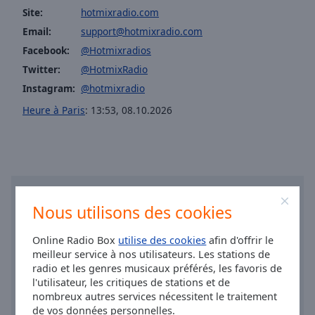
cancel
Site:
hotmixradio.com
and
Hotmixradio Classic Rap
Email:
support@hotmixradio.com
close
Hotmixradio Classic Rock
the
Facebook:
@Hotmixradios
window.
Hotmixradio Classic Soul
Twitter:
@HotmixRadio
Hotmixradio Cocktail Groove
Instagram:
@hotmixradio
Text
Heure à Paris
:
13:53
,
08.10.2026
Hotmixradio Cocktail Jazz
Color
Hotmixradio Country Hits
Opacity
Hotmixradio Deep House
Hotmixradio Dinner Groove
Text
Hotmixradio Jazz
Nous utilisons des cookies
Background
Color
Hotmixradio Dinner Lounge
Online Radio Box
utilise des cookies
afin d'offrir le
Hotmixradio Disco Fever
meilleur service à nos utilisateurs. Les stations de
Opacity
radio et les genres musicaux préférés, les favoris de
Hotmixradio Disco Funk
l'utilisateur, les critiques de stations et de
Hotmixradio Electro Dance
nombreux autres services nécessitent le traitement
Caption
de vos données personnelles.