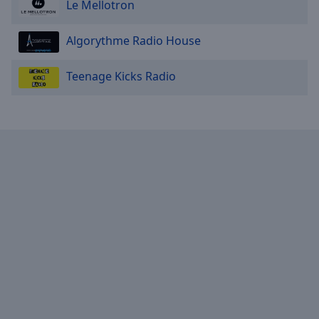
Le Mellotron
Hotmix Insomnia INT
Hotmix Live INT
Algorythme Radio House
Hotmixradio Love
Teenage Kicks Radio
Hotmix New INT
Hotmix Party INT
Hotmix Platinum
Hotmix Pop Rock
Hotmix Sleep
Hotmix World Tour INT
Hotmix Baby INT
Hotmix 2000's
Hotmix 80's
Hotmix 90's
Hotmix After Dinner Jazz INT