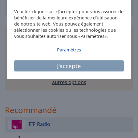
Hotmixradio Focus
Area
Background
Hotmixradio Gaming
Veuillez cliquer sur «J'accepte» pour vous assurer de
Color
bénéficier de la meilleure expérience d'utilisation
Hotmixradio Greece
de notre site web. Vous pouvez également
Hotmixradio Happy
sélectionner les cookies ou les technologies que
Installez
l'application
gratuite Online Radio Box
Opacity
vous souhaitez autoriser sous «Paramètres».
Hotmixradio Hard Rock
pour votre téléphone intelligent et d'écouter vos
stations de radio préférées en ligne où que vous
Paramètres
Hotmixradio India
Font
soyez!
Size
Hotmixradio Indie
J'accepte
Hotmixradio Italia
Text
Hotmixradio Japan
autres options
Edge
Hotmixradio K-pop
Style
Hotmixradio LoFi
Recommandé
Font
Hotmixradio Medina
Family
Hotmixradio Metal
FIP Radio
Hotmixradio Motown
Reset