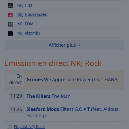
Playback
NRJ Hits
Rate
NRJ Nouveautes
Chapters
NRJ EDM
Chapters
NRJ Kizomba
Descriptions
NRJ Extravadance
Afficher plus
descriptions
NRJ Dance
off
,
Émission en direct NRJ Rock
selected
NRJ Oriental
NRJ Latino
Subtitles
En
Grimes
We Appreciate Power (feat. HANA)
NRJ New Hits Friday
direct
subtitles
NRJ Fiesta Latina
settings
,
11:29
The Killers
The Man
opens
NRJ No Repeat
subtitles
NRJ Clubbin'
settings
Sleaford Mods
Elitest G.O.A.T (feat. Aldous
11:25
dialog
Harding)
NRJ Club Hits
subtitles
NRJ Hits Remix
Playlist NRJ Rock
off
,