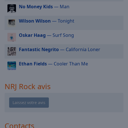
cancel
No Money Kids
— Man
and
NRJ Hits 90
close
NRJ Reggaeton
the
Wilson Wilson
— Tonight
window.
NRJ Happy Hits
Oskar Haag
— Surf Song
NRJ Party Hits
Text
NRJ Eurohot 30
Color
Fantastic Negrito
— California Loner
NRJ Disney Hits
Opacity
Ethan Fields
— Cooler Than Me
NRJ Rap FR
NRJ La Playlist Des Vacances
Text
NRJ Hits 80
NRJ Rock avis
Background
Color
NRJ Classic Rap FR
NRJ Rap US
Opacity
NRJ Love
NRJ Funky
Contacts
Caption