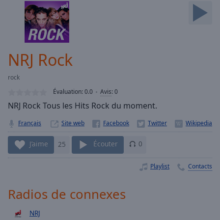
Skip
Forward
Mute
Current
Time
0:00
NRJ Rock
/
Duration
-:-
rock
Loaded
:
0.00%
Évaluation:
0.0
Avis
:
0
Stream
NRJ Rock Tous les Hits Rock du moment.
Type
LIVE
Français
Site web
Seek to
live,
currently
J’aime
25
Écouter
0
behind
live
LIVE
Remaining
Playlist
Contacts
Time
-
-:-
Radios de connexes
1x
NRJ