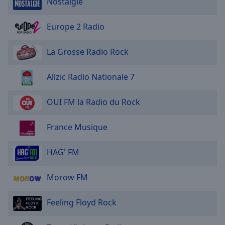
Nostalgie
NRJ Les hits N1
NRJ Flashback
Europe 2 Radio
NRJ 10 Ans de Hits
La Grosse Radio Rock
NRJ DJ Bens
NRJ 10 000 Hits
Allzic Radio Nationale 7
NRJ 500 Hits Dance
OUI FM la Radio du Rock
NRJ 500 Hits de L'ete
NRJ Latino 2025
France Musique
NRJ Hitlist
HAG' FM
NRJ Electro Chill
NRJ Dance 2025
Morow FM
NRJ Ibiza
Feeling Floyd Rock
NRJ Urban Hits 25
NRJ Classic Hits