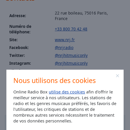
NRJ Pop
Area
Background
NRJ R'n'B
22 rue boileau, 75016 Paris,
Color
Adresse:
France
NRJ Hip Hop RnB Hits
Numéro de
NRJ At Work
+33 800 70 42 48
téléphone:
Opacity
NRJ David Guetta
Site:
www.nrj.fr
NRJ Metal
Facebook:
@nrjradio
Font
Twitter:
@nrjhitmusiconly
Size
NRJ Lounge
Instagram:
@nrjhitmusiconly
NRJ Relax
Tiktok:
@nrj
Text
NRJ Urban Hits
Nous utilisons des cookies
Edge
Youtube:
@featured
NRJ Gangsta Rap
Style
Heure à Paris
:
13:36
,
08.08.2026
Online Radio Box
utilise des cookies
afin d'offrir le
NRJ R'n'B FR
meilleur service à nos utilisateurs. Les stations de
Font
radio et les genres musicaux préférés, les favoris de
NRJ Classic Rap US
Family
l'utilisateur, les critiques de stations et de
NRJ Classic RnB
nombreux autres services nécessitent le traitement
de vos données personnelles.
NRJ Classic Rock
Reset