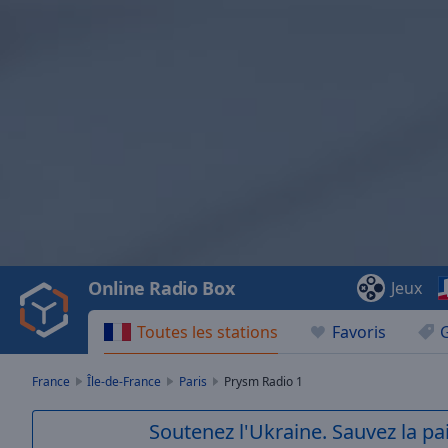
Video
Player
is
loading.
Play
Video
Online Radio Box
Jeux
Play
Skip
Toutes les stations
Favoris
Backward
Skip
Forward
France
Île-de-France
Paris
Prysm Radio 1
Mute
Current
Soutenez l'Ukraine. Sauvez la p
Time
0:00