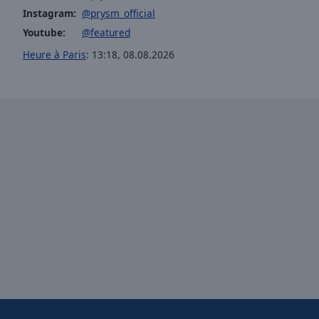
Instagram:
@prysm_official
Picture-
in-
Youtube:
@featured
Picture
Heure à Paris
:
13:18
,
08.08.2026
Fullscreen
This
is
a
modal
window.
Beginning
of
dialog
window.
Escape
will
cancel
and
close
the