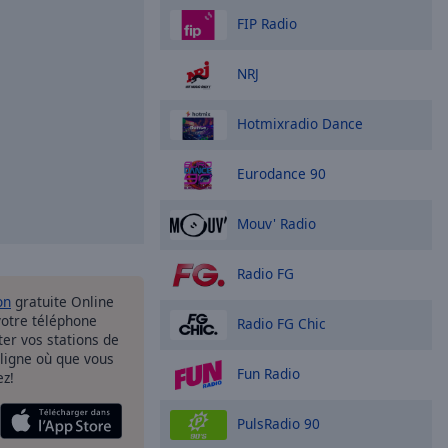
FIP Radio
NRJ
Hotmixradio Dance
Eurodance 90
Mouv' Radio
Radio FG
on
gratuite Online
votre téléphone
Radio FG Chic
uter vos stations de
 ligne où que vous
Fun Radio
ez!
PulsRadio 90