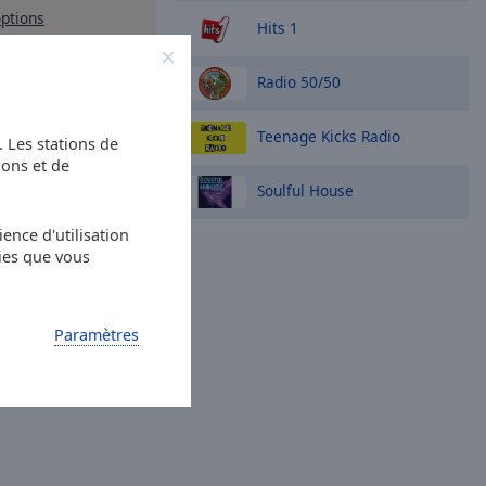
options
Hits 1
Radio 50/50
Teenage Kicks Radio
s. Les stations de
ions et de
Soulful House
ence d'utilisation
ies que vous
Paramètres