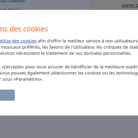
autres 
ysm House
epinside Guest Session
ons des cookies
ysm Dance
ysm Tech House
utilise des cookies
afin d'offrir le meilleur service à nos utilisateur
musicaux préférés, les favoris de l'utilisateur, les critiques de stat
rvices nécessitent le traitement de vos données personnelles.
r «J'accepte» pour vous assurer de bénéficier de la meilleure expéri
 Vous pouvez également sélectionner les cookies ou les technolog
r sous «Paramètres».