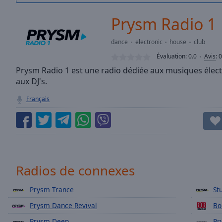
/
Duration
-:-
Prysm Radio 1
Loaded
:
0.00%
dance
electronic
house
club
0:00
Évaluation:
0.0
Avis
:
0
Stream
Type
Prysm Radio 1 est une radio dédiée aux musiques électr
LIVE
aux DJ's.
Seek to
live,
currently
Français
behind
live
LIVE
Remaining
Time
-
-:-
1x
Radios de connexes
Playback
Rate
Prysm Trance
St
Prysm Dance Revival
Bo
Chapters
Prysm Deep
Pr