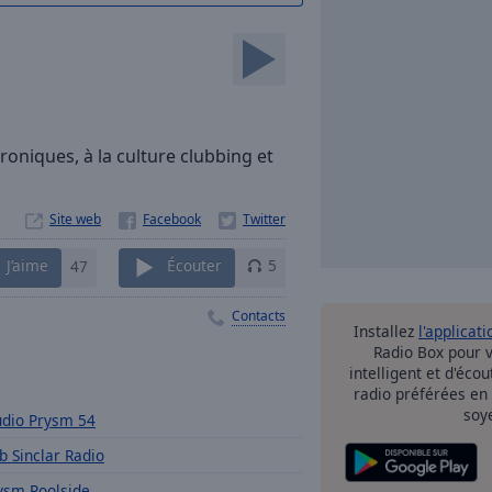
oniques, à la culture clubbing et
Site web
J’aime
47
Écouter
5
Contacts
Installez
l'applicati
Radio Box pour 
intelligent et d'éco
radio préférées en
soy
udio Prysm 54
b Sinclar Radio
ysm Poolside