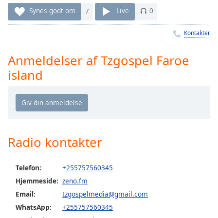
Time
-
Synes godt om
7
Live
0
-:-
Kontakter
1x
Playback
Rate
Anmeldelser af Tzgospel Faroe
island
Chapters
Chapters
Descriptions
descriptions
Radio kontakter
off
,
selected
Telefon:
+255757560345
Subtitles
Hjemmeside:
zeno.fm
subtitles
Email:
tzgospelmedia@gmail.com
settings
,
WhatsApp:
+255757560345
opens