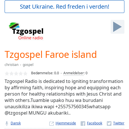
Play
Støt Ukraine. Red freden i verden!
Video
Play
Skip
Backward
Skip
Forward
Mute
Current
Tzgospel Faroe island
Time
0:00
/
christian
gospel
Duration
-:-
Bedømmelse:
0.0
Anmeldelser
:
0
Loaded
:
Tzgospel Radio is dedicated to igniting transformation
0.00%
by affirming faith, inspiring hope and equipping each
Stream
person for healthy relationships with Jesus Christ and
Type
LIVE
with others.Tuambie upako huu wa burudani
Seek to
live,
unausikiliza ikiwa wapi +255757560345whatsapp
currently
@tzgospel MUNGU akubariki..
behind
live
LIVE
Dansk
Hjemmeside
Remaining