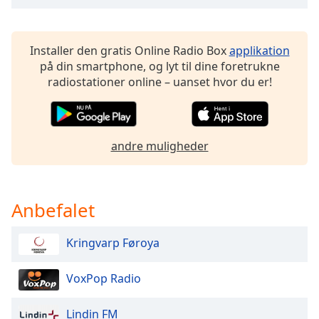
dialog
window.
Escape
Installer den gratis Online Radio Box
applikation
will
på din smartphone, og lyt til dine foretrukne
cancel
radiostationer online – uanset hvor du er!
and
close
the
window.
andre muligheder
Text
Color
Anbefalet
Opacity
Kringvarp Føroya
Text
VoxPop Radio
Background
Color
Lindin FM