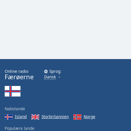
Family
Reset
Done
Close
Modal
Dialog
End
of
dialog
window.
Online radio
Sprog:
Færøerne
Dansk
Nabolande
Island
Storbritannien
Norge
Populære lande