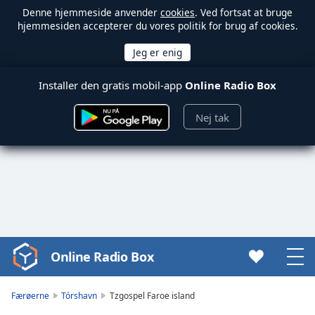
Denne hjemmeside anvender
cookies
. Ved fortsat at bruge
hjemmesiden accepterer du vores politik for brug af cookies.
Installer den gratis mobil-app
Online Radio Box
Nej tak
Online Radio Box
Video
Player
is
Færøerne
Tórshavn
Tzgospel Faroe island
loading.