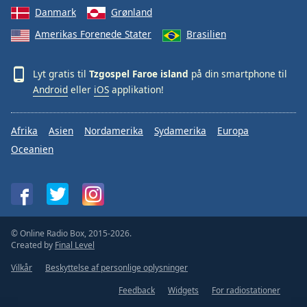
Danmark
Grønland
Amerikas Forenede Stater
Brasilien
Lyt gratis til
Tzgospel Faroe island
på din smartphone til
Android
eller
iOS
applikation!
Afrika
Asien
Nordamerika
Sydamerika
Europa
Oceanien
© Online Radio Box, 2015-2026.
Created by
Final Level
Vilkår
Beskyttelse af personlige oplysninger
Feedback
Widgets
For radiostationer