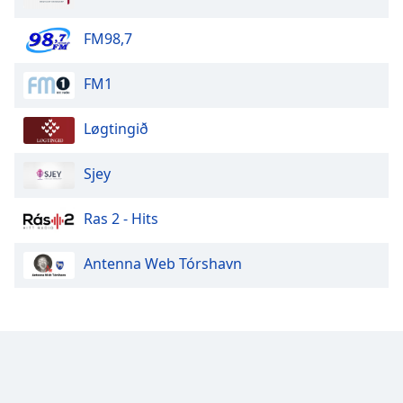
Opacity
FM98,7
Caption
FM1
Area
Background
Løgtingið
Color
Sjey
Opacity
Ras 2 - Hits
Font
Size
Antenna Web Tórshavn
Text
Edge
Style
Font