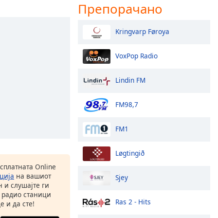
Препорачано
Kringvarp Føroya
VoxPop Radio
Lindin FM
FM98,7
FM1
Løgtingið
есплатната Online
ција
на вашиот
Sjey
 и слушајте ги
 радио станици
Ras 2 - Hits
е и да сте!