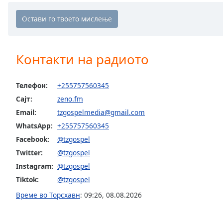
Chapters
Chapters
Descriptions
Контакти на радиото
descriptions
off
,
selected
Телефон:
+255757560345
Сајт:
zeno.fm
Subtitles
Email:
tzgospelmedia@gmail.com
subtitles
WhatsApp:
+255757560345
settings
,
Facebook:
@tzgospel
opens
subtitles
Twitter:
@tzgospel
settings
Instagram:
@tzgospel
dialog
Tiktok:
@tzgospel
subtitles
Време во Торсхавн
:
09:26
,
08.08.2026
off
,
selected