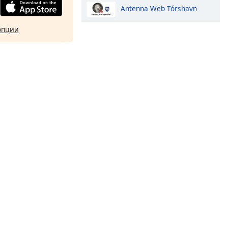
Antenna Web Tórshavn
опции