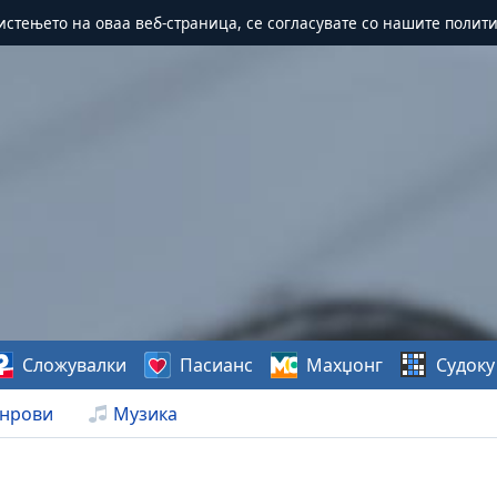
истењето на оваа веб-страница, се согласувате со нашите полит
Сложувалки
Пасианс
Махџонг
Судоку
нрови
Музика