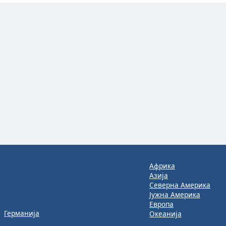
Африка
Азија
Северна Америка
Јужна Америка
Европа
Германија
Океанија