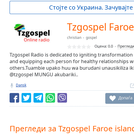
Current
Стојте со Украина. Зачувајте
Time
0:00
/
Duration
-:-
Tzgospel Faroe
Loaded
:
0.00%
christian
gospel
0:00
Оцена:
0.0
Преглед
Stream
Type
Tzgospel Radio is dedicated to igniting transformation 
LIVE
and equipping each person for healthy relationships wi
Seek to
live,
others.Tuambie upako huu wa burudani unausikiliza 
currently
@tzgospel MUNGU akubariki..
behind
live
LIVE
Dansk
Remaining
Time
-
Допаѓа
-:-
1x
Playback
Rate
Прегледи за Tzgospel Faroe islan