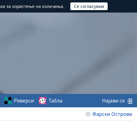
ики за користење на колачиња.
Реверси
Табла
Најави се
Фарски Острови