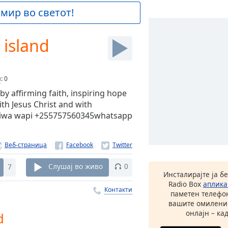
 мир во светот!
 island
и
:
0
by affirming faith, inspiring hope
th Jesus Christ and with
ikiwa wapi +255757560345whatsapp
Веб-страница
7
Слушај во живо
0
Инсталирајте ја б
Radio Box
аплика
Контакти
паметен телефон
вашите омилени
онлајн – кад
d