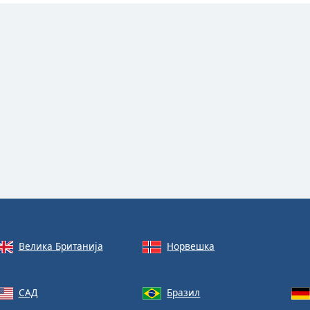
Велика Британија
Норвешка
САД
Бразил