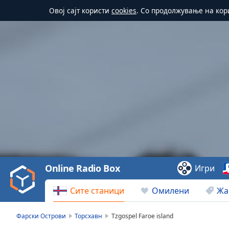
Овој сајт користи
cookies
. Со продолжување на кор
Video
Player
is
loading.
Play
Video
Online Radio Box
Игри
Play
Skip
Сите станици
Омилени
Жа
Backward
Skip
Forward
Фарски Острови
Торсхавн
Tzgospel Faroe island
Mute