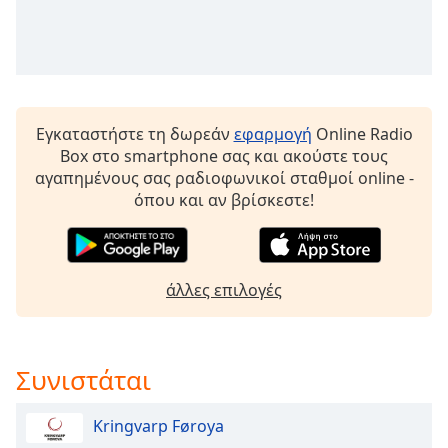
Beginning
of
dialog
window.
Escape
will
Εγκαταστήστε τη δωρεάν
εφαρμογή
Online Radio
cancel
Box στο smartphone σας και ακούστε τους
and
αγαπημένους σας ραδιοφωνικοί σταθμοί online -
close
όπου και αν βρίσκεστε!
the
window.
Text
άλλες επιλογές
Color
Opacity
Συνιστάται
Text
Kringvarp Føroya
Background