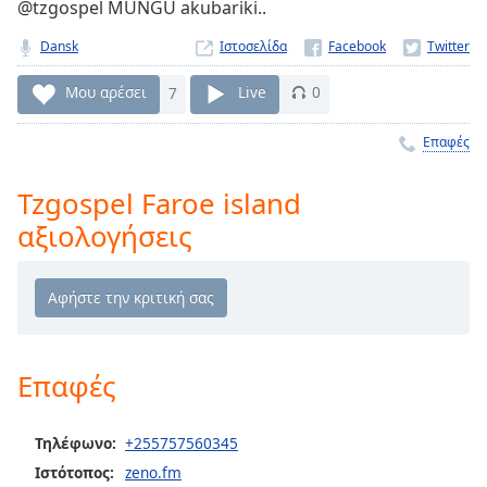
@tzgospel MUNGU akubariki..
Remaining
Time
-
Dansk
Ιστοσελίδα
-:-
Μου αρέσει
7
Live
0
1x
Επαφές
Playback
Rate
Tzgospel Faroe island
Chapters
αξιολογήσεις
Chapters
Descriptions
descriptions
off
,
selected
Επαφές
Subtitles
Τηλέφωνο:
+255757560345
subtitles
Ιστότοπος:
zeno.fm
settings
,