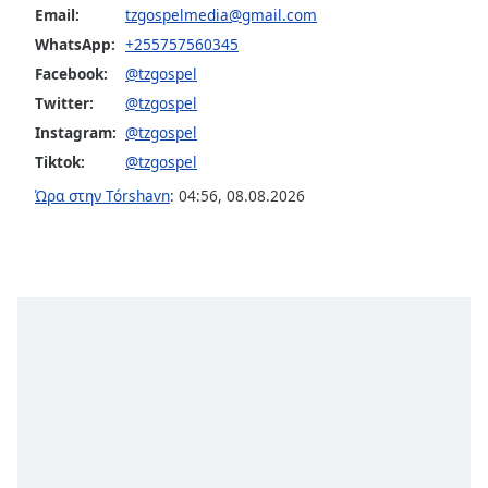
Email:
tzgospelmedia@gmail.com
opens
subtitles
WhatsApp:
+255757560345
settings
Facebook:
@tzgospel
dialog
Twitter:
@tzgospel
subtitles
Instagram:
@tzgospel
off
,
selected
Tiktok:
@tzgospel
Ώρα στην Tórshavn
:
04:56
,
08.08.2026
Audio
Track
Picture-
in-
Picture
Fullscreen
This
is
a
modal
window.