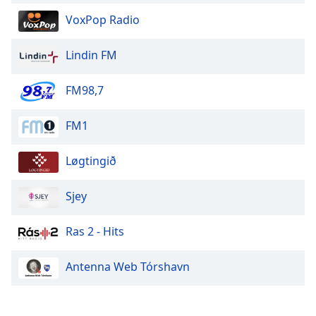
Color
VoxPop Radio
Opacity
Lindin FM
Caption
FM98,7
Area
Background
FM1
Color
Løgtingið
Opacity
Sjey
Font
Size
Ras 2 - Hits
Antenna Web Tórshavn
Text
Edge
Style