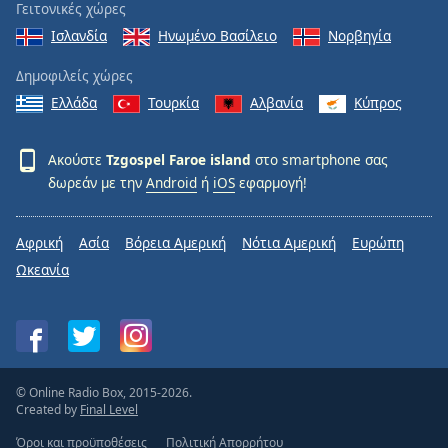
Γειτονικές χώρες
Ισλανδία
Ηνωμένο Βασίλειο
Νορβηγία
Δημοφιλείς χώρες
Ελλάδα
Τουρκία
Αλβανία
Κύπρος
Ακούστε
Tzgospel Faroe island
στο smartphone σας
δωρεάν με την
Android
ή
iOS
εφαρμογή!
Αφρική
Ασία
Βόρεια Αμερική
Νότια Αμερική
Ευρώπη
Ωκεανία
© Online Radio Box, 2015-2026.
Created by
Final Level
Όροι και προϋποθέσεις
Πολιτική Απορρήτου