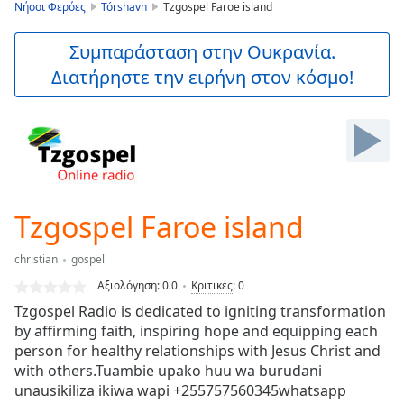
is
Νήσοι Φερόες
Tórshavn
Tzgospel Faroe island
loading.
Play
Συμπαράσταση στην Ουκρανία.
Video
Διατήρηστε την ειρήνη στον κόσμο!
Play
Skip
Backward
Skip
Forward
Mute
Current
Time
0:00
Tzgospel Faroe island
/
Duration
-:-
christian
gospel
Loaded
:
0.00%
Αξιολόγηση:
0.0
Κριτικές
:
0
Stream
Tzgospel Radio is dedicated to igniting transformation
Type
LIVE
by affirming faith, inspiring hope and equipping each
Seek to
person for healthy relationships with Jesus Christ and
live,
with others.Tuambie upako huu wa burudani
currently
unausikiliza ikiwa wapi +255757560345whatsapp
behind
live
LIVE