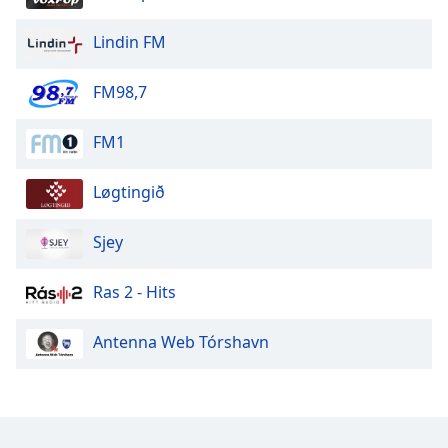
Color
Lindin FM
Opacity
FM98,7
Caption
Area
FM1
Background
Color
Løgtingið
Sjey
Opacity
Ras 2 - Hits
Font
Size
Antenna Web Tórshavn
Text
Edge
Style