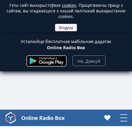
Гэты сайт выкарыстоўвае
cookies
. Працягваючы працу з
сайтам, вы згаджаецеся з нашай палітыкай выкарыстання
cookies.
Усталюйце бясплатнае мабільнае дадатак
Online Radio Box
Не, Дзякуй
Online Radio Box
Video
Player