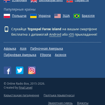
Папулярныя краіны
Польшча
Украіна
ЗША
Бразілія
Слухайце
Tzgospel Faroe island
на вашым смартфоне
бясплатна з дапамогай
Android
або
iOS
прыкладання!
Афрыка
Азія
Паўночная Амерыка
Паўднёвая Амерыка
Еўропа
Акіянія
© Online Radio Box, 2015-2026.
Created by
Final Level
Карыстацкае пагадненне
Палітыка прыватнасці
Зваротная сувязь
Віджэты