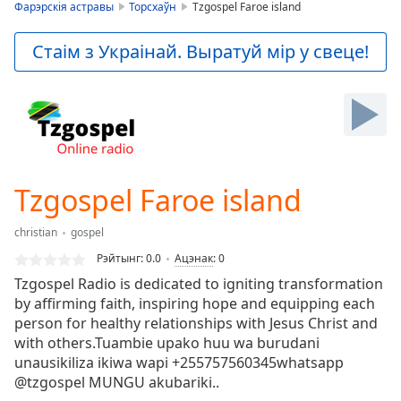
is
Фарэрскія астравы
Торсхаўн
Tzgospel Faroe island
loading.
Play
Стаім з Украінай. Выратуй мір у свеце!
Video
Play
Skip
Backward
Skip
Forward
Mute
Current
Tzgospel Faroe island
Time
0:00
/
christian
gospel
Duration
-:-
Рэйтынг:
0.0
Ацэнак
:
0
Loaded
:
Tzgospel Radio is dedicated to igniting transformation
0.00%
by affirming faith, inspiring hope and equipping each
Stream
person for healthy relationships with Jesus Christ and
Type
LIVE
with others.Tuambie upako huu wa burudani
Seek to
live,
unausikiliza ikiwa wapi +255757560345whatsapp
currently
@tzgospel MUNGU akubariki..
behind
live
LIVE