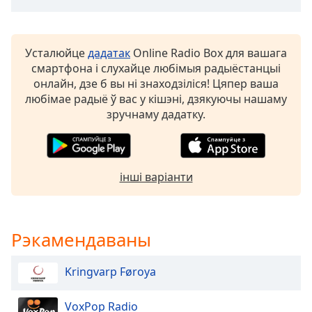
Beginning
of
dialog
window.
Усталюйце
дадатак
Online Radio Box для вашага
Escape
смартфона і слухайце любімыя радыёстанцыі
will
онлайн, дзе б вы ні знаходзіліся! Цяпер ваша
cancel
любімае радыё ў вас у кішэні, дзякуючы нашаму
and
зручнаму дадатку.
close
the
window.
інші варіанти
Text
Color
Рэкамендаваны
Opacity
Kringvarp Føroya
Text
Background
VoxPop Radio