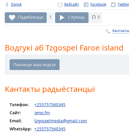
Dansk
Вебсайт
Remaining
Time
-
Падабаецца
7
Слухаць
0
-:-
Кантакты
1x
Playback
Rate
Водгукі аб Tzgospel Faroe island
Chapters
Chapters
Descriptions
Кантакты радыёстанцыі
descriptions
off
,
selected
Тэлефон:
+255757560345
Сайт:
zeno.fm
Subtitles
Email:
tzgospelmedia@gmail.com
subtitles
WhatsApp:
+255757560345
settings
,