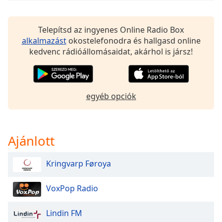
of
dialog
window.
Telepítsd az ingyenes Online Radio Box
Escape
alkalmazást
okostelefonodra és hallgasd online
will
kedvenc rádióállomásaidat, akárhol is jársz!
cancel
and
close
the
egyéb opciók
window.
Text
Color
Ajánlott
Kringvarp Føroya
Opacity
VoxPop Radio
Text
Background
Lindin FM
Color