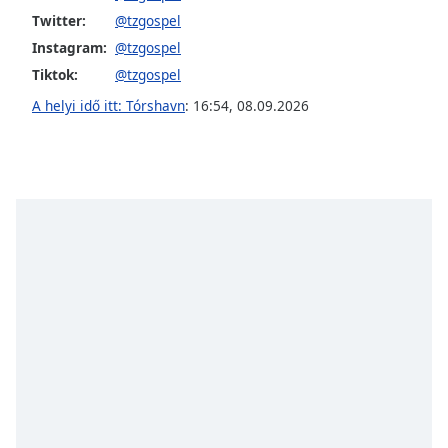
opens
Twitter:
@tzgospel
subtitles
settings
Instagram:
@tzgospel
dialog
Tiktok:
@tzgospel
subtitles
A helyi idő itt: Tórshavn
:
16:54
,
08.09.2026
off
,
selected
Audio
Track
Picture-
in-
Picture
Fullscreen
This
is
a
modal
window.
Beginning