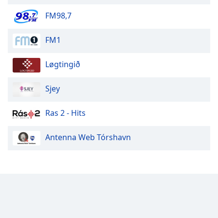
FM98,7
Opacity
FM1
Caption
Area
Løgtingið
Background
Color
Sjey
Opacity
Ras 2 - Hits
Antenna Web Tórshavn
Font
Size
Text
Edge
Style