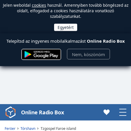
Jelen weboldal
cookies
használ. Amennyiben tovább böngészed az
oldalt, elfogadod a cookies használatára vonatkozó
szabályzatunkat.
Telepítsd az ingyenes mobilalkalmazást
Online Radio Box
Nem, köszönöm
Online Radio Box
Video
Player
is
Feröer
Tórshavn
Tzgospel Faroe island