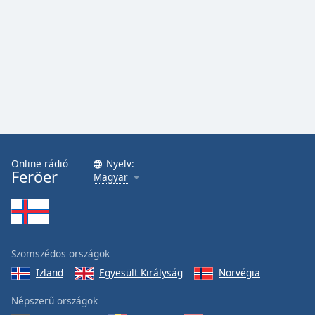
Font
Family
Reset
Done
Close
Modal
Dialog
End
of
Online rádió
Nyelv:
dialog
Feröer
Magyar
window.
Szomszédos országok
Izland
Egyesült Királyság
Norvégia
Népszerű országok