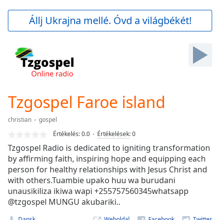
loading.
Play
Állj Ukrajna mellé. Óvd a világbékét!
Video
Play
Skip
Backward
Skip
Forward
Mute
Current
Tzgospel Faroe island
Time
0:00
/
christian
gospel
Duration
-:-
Értékelés:
0.0
Értékelések
:
0
Loaded
:
Tzgospel Radio is dedicated to igniting transformation
0.00%
by affirming faith, inspiring hope and equipping each
Stream
person for healthy relationships with Jesus Christ and
Type
LIVE
with others.Tuambie upako huu wa burudani
Seek to
live,
unausikiliza ikiwa wapi +255757560345whatsapp
currently
@tzgospel MUNGU akubariki..
behind
live
LIVE
Dansk
Weboldal