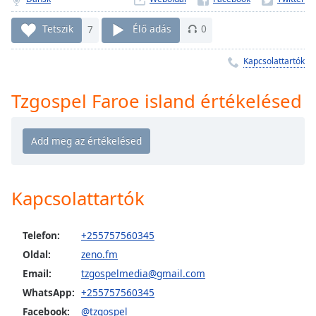
Remaining
Time
-
Tetszik
7
Élő adás
0
-:-
Kapcsolattartók
1x
Playback
Rate
Tzgospel Faroe island értékelésed
Chapters
Chapters
Descriptions
Kapcsolattartók
descriptions
off
,
selected
Telefon:
+255757560345
Oldal:
zeno.fm
Subtitles
Email:
tzgospelmedia@gmail.com
subtitles
WhatsApp:
+255757560345
settings
,
Facebook:
@tzgospel