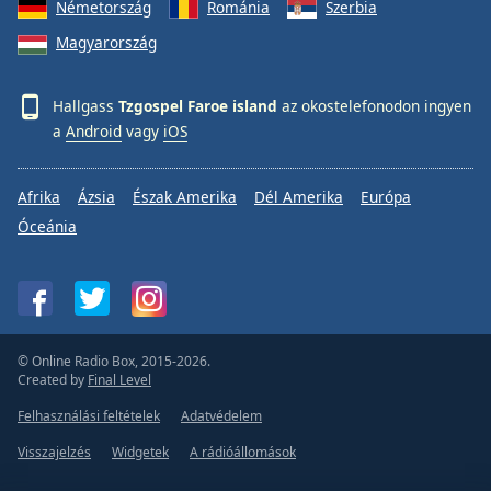
Németország
Románia
Szerbia
Magyarország
Hallgass
Tzgospel Faroe island
az okostelefonodon ingyen
a
Android
vagy
iOS
Afrika
Ázsia
Észak Amerika
Dél Amerika
Európa
Óceánia
© Online Radio Box, 2015-2026.
Created by
Final Level
Felhasználási feltételek
Adatvédelem
Visszajelzés
Widgetek
A rádióállomások