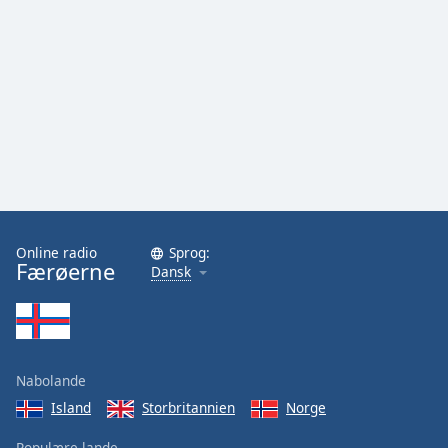
Opacity
Caption
Area
Background
Color
Opacity
Online radio
Sprog:
Font
Færøerne
Dansk
Size
Text
Edge
Nabolande
Style
Island
Storbritannien
Norge
Font
Populære lande