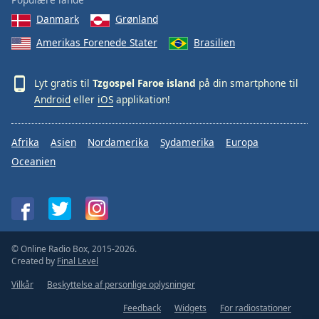
Family
Danmark
Grønland
Amerikas Forenede Stater
Brasilien
Reset
Done
Lyt gratis til
Tzgospel Faroe island
på din smartphone til
Close
Android
eller
iOS
applikation!
Modal
Dialog
End
of
Afrika
Asien
Nordamerika
Sydamerika
Europa
dialog
Oceanien
window.
© Online Radio Box, 2015-2026.
Created by
Final Level
Vilkår
Beskyttelse af personlige oplysninger
Feedback
Widgets
For radiostationer