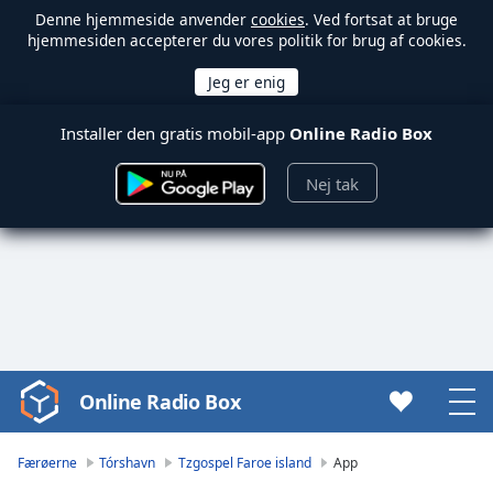
Denne hjemmeside anvender
cookies
. Ved fortsat at bruge
hjemmesiden accepterer du vores politik for brug af cookies.
Installer den gratis mobil-app
Online Radio Box
Nej tak
Online Radio Box
Video
Player
is
Færøerne
Tórshavn
Tzgospel Faroe island
App
loading.