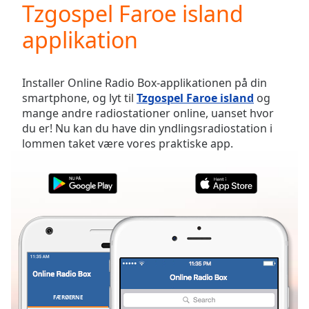
Tzgospel Faroe island
Play
Video
applikation
Play
Skip
Backward
Skip
Installer Online Radio Box-applikationen på din
Forward
smartphone, og lyt til
Tzgospel Faroe island
og
Mute
mange andre radiostationer online, uanset hvor
Current
du er! Nu kan du have din yndlingsradiostation i
Time
0:00
lommen taket være vores praktiske app.
/
Duration
-:-
Loaded
:
0.00%
Stream
Type
LIVE
Seek to
live,
currently
behind
live
LIVE
Remaining
FÆRØERNE
FAVORITTER