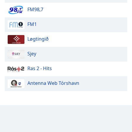
FM98,7
Opacity
FM1
Caption
Area
Løgtingið
Background
Color
Sjey
Opacity
Ras 2 - Hits
Antenna Web Tórshavn
Font
Size
Text
Edge
Style