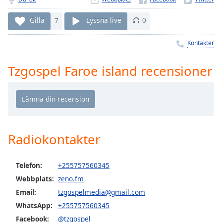
Remaining
Time
-
Gilla
7
Lyssna live
0
-:-
Kontakter
1x
Playback
Rate
Tzgospel Faroe island recensioner
Chapters
Chapters
Descriptions
Radiokontakter
descriptions
off
,
selected
Telefon:
+255757560345
Webbplats:
zeno.fm
Subtitles
Email:
tzgospelmedia@gmail.com
subtitles
WhatsApp:
+255757560345
settings
,
Facebook:
@tzgospel