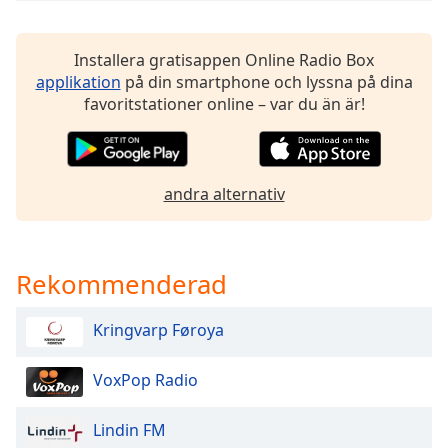
of
dialog
window.
Installera gratisappen Online Radio Box
Escape
applikation
på din smartphone och lyssna på dina
will
favoritstationer online – var du än är!
cancel
and
close
the
andra alternativ
window.
Text
Color
Rekommenderad
Kringvarp Føroya
Opacity
VoxPop Radio
Text
Background
Lindin FM
Color