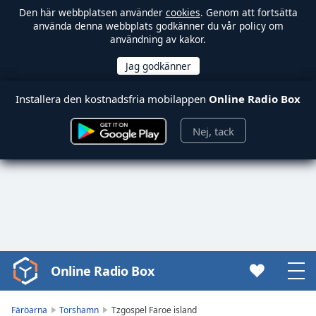
Den här webbplatsen använder
cookies
. Genom att fortsätta
använda denna webbplats godkänner du vår policy om
användning av kakor.
Installera den kostnadsfria mobilappen
Online Radio Box
Nej, tack
Online Radio Box
Video
Player
is
Färöarna
Torshamn
Tzgospel Faroe island