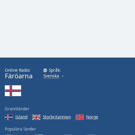
Font
Family
Reset
Done
Close
Modal
Dialog
End
of
Online Radio
Språk:
dialog
Färöarna
Svenska
window.
Grannländer
Island
Storbritannien
Norge
Populära länder