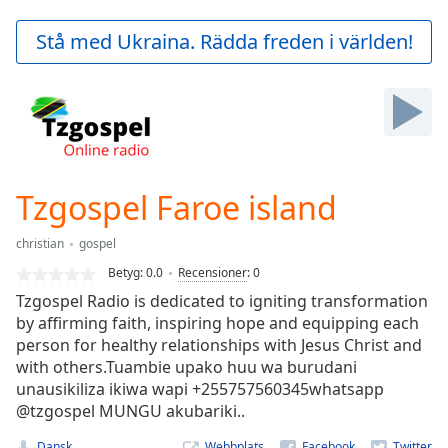
loading.
Play
Stå med Ukraina. Rädda freden i världen!
Video
Play
Skip
Backward
Skip
Forward
Mute
Current
Tzgospel Faroe island
Time
0:00
/
christian
gospel
Duration
-:-
Betyg:
0.0
Recensioner
:
0
Loaded
:
Tzgospel Radio is dedicated to igniting transformation
0.00%
by affirming faith, inspiring hope and equipping each
Stream
person for healthy relationships with Jesus Christ and
Type
LIVE
with others.Tuambie upako huu wa burudani
Seek to
live,
unausikiliza ikiwa wapi +255757560345whatsapp
currently
@tzgospel MUNGU akubariki..
behind
live
LIVE
Dansk
Webbplats