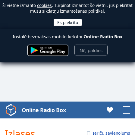
Šī vietne izmanto
cookies
. Turpinot izmantot šo vietni, jūs piekrītat
mūsu sīkdatņu izmantošanas politikai.
Instalē bezmaksas mobilo lietotni
Online Radio Box
Nē, paldies
Online Radio Box
Video
Player
is
Izlases
loading.
Ierīču savienojums