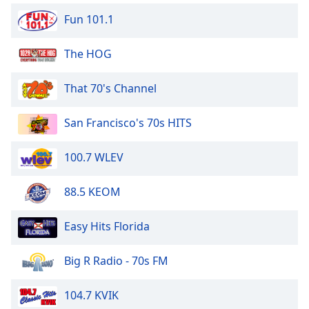
subtitles
settings
Fun 101.1
dialog
subtitles
The HOG
off
,
selected
That 70's Channel
Audio
Track
San Francisco's 70s HITS
Picture-
in-
100.7 WLEV
Picture
Fullscreen
88.5 KEOM
This
is
a
Easy Hits Florida
modal
window.
Big R Radio - 70s FM
Beginning
104.7 KVIK
of