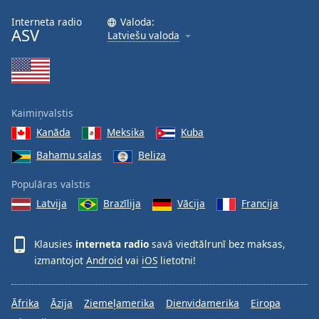
Opacity
Interneta radio
Valoda:
ASV
Latviešu valoda
Caption
Area
Background
Color
Kaimiņvalstis
Kanāda
Meksika
Kuba
Opacity
Bahamu salas
Beliza
Populāras valstis
Font
Latvija
Brazīlija
Vācija
Francija
Size
Klausies
interneta radio
savā viedtālrunī bez maksas,
Text
Edge
izmantojot
Android
vai
iOS
lietotni!
Style
Āfrika
Āzija
Ziemeļamerika
Dienvidamerika
Eiropa
Font