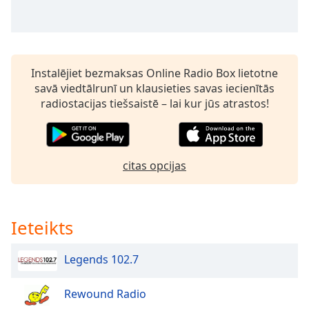
Time
-
-:-
1x
Playback
Instalējiet bezmaksas Online Radio Box lietotne
Rate
savā viedtālrunī un klausieties savas iecienītās
radiostacijas tiešsaistē – lai kur jūs atrastos!
Chapters
Chapters
Descriptions
citas opcijas
descriptions
off
,
selected
Ieteikts
Subtitles
Legends 102.7
subtitles
settings
,
Rewound Radio
opens